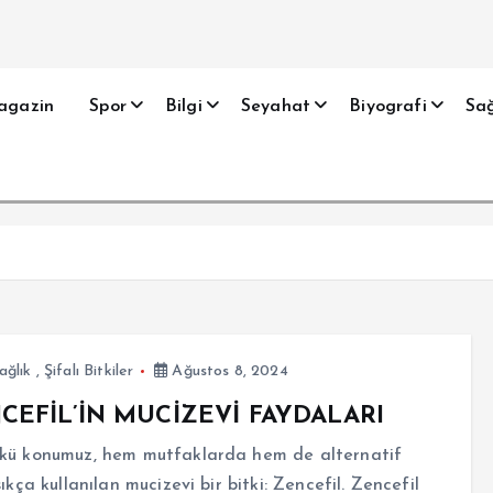
agazin
Spor
Bilgi
Seyahat
Biyografi
Sağ
ağlık
,
Şifalı Bitkiler
Ağustos 8, 2024
CEFİL’İN MUCİZEVİ FAYDALARI
kü konumuz, hem mutfaklarda hem de alternatif
sıkça kullanılan mucizevi bir bitki: Zencefil. Zencefil