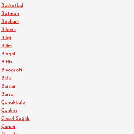
Basketbol
Batman
Bayburt
Bilecik
Bilgi
Bilim
Bingöl
Bitlis
Biyografi
Bolu
Burdur
Bursa
Çanakkale
Çankırı
Cinsel Sağlık
Çorum