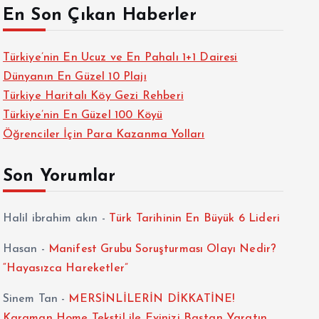
En Son Çıkan Haberler
Türkiye’nin En Ucuz ve En Pahalı 1+1 Dairesi
Dünyanın En Güzel 10 Plajı
Türkiye Haritalı Köy Gezi Rehberi
Türkiye’nin En Güzel 100 Köyü
Öğrenciler İçin Para Kazanma Yolları
Son Yorumlar
Halil ibrahim akın
-
Türk Tarihinin En Büyük 6 Lideri
Hasan
-
Manifest Grubu Soruşturması Olayı Nedir?
“Hayasızca Hareketler”
Sinem Tan
-
MERSİNLİLERİN DİKKATİNE!
Karaman Home Tekstil ile Evinizi Baştan Yaratın