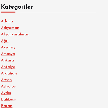
Kategoriler
Adana
Adıyaman
Afyonkarahisar
Ağrı
Aksaray
Amasya
Ankara
Antalya
Ardahan
Artvin
Astroloji
Aydın
Balıkesir
Bartın