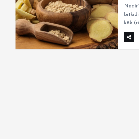
Nedir?
bitkid
kök (r