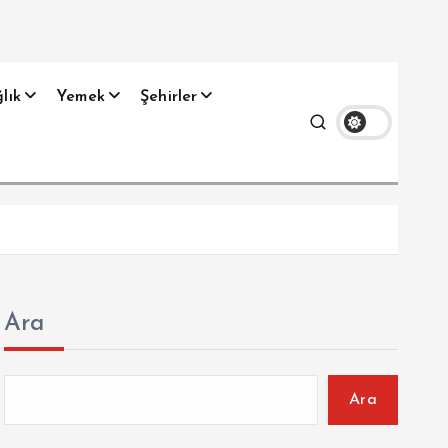
lık
Yemek
Şehirler
Ara
Ara