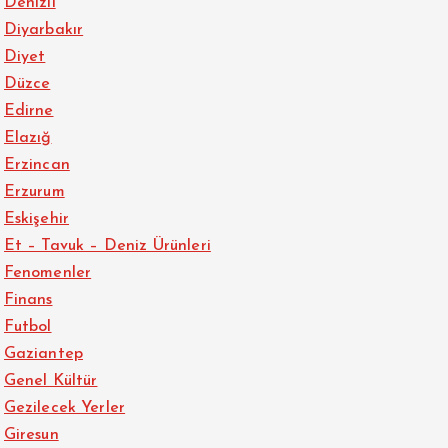
Denizli
Diyarbakır
Diyet
Düzce
Edirne
Elazığ
Erzincan
Erzurum
Eskişehir
Et – Tavuk – Deniz Ürünleri
Fenomenler
Finans
Futbol
Gaziantep
Genel Kültür
Gezilecek Yerler
Giresun