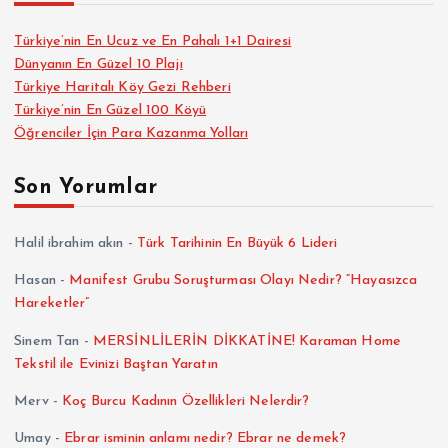
Türkiye’nin En Ucuz ve En Pahalı 1+1 Dairesi
Dünyanın En Güzel 10 Plajı
Türkiye Haritalı Köy Gezi Rehberi
Türkiye’nin En Güzel 100 Köyü
Öğrenciler İçin Para Kazanma Yolları
Son Yorumlar
Halil ibrahim akın
-
Türk Tarihinin En Büyük 6 Lideri
Hasan
-
Manifest Grubu Soruşturması Olayı Nedir? “Hayasızca
Hareketler”
Sinem Tan
-
MERSİNLİLERİN DİKKATİNE! Karaman Home
Tekstil ile Evinizi Baştan Yaratın
Merv
-
Koç Burcu Kadının Özellikleri Nelerdir?
Umay
-
Ebrar isminin anlamı nedir? Ebrar ne demek?