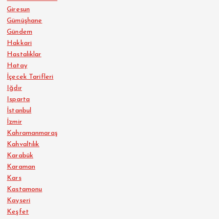
Giresun
Gümüşhane
Gündem
Hakkari
Hastalıklar
Hatay
İçecek Tarifleri
Iğdır
Isparta
İstanbul
İzmir
Kahramanmaraş
Kahvaltılık
Karabük
Karaman
Kars
Kastamonu
Kayseri
Keşfet