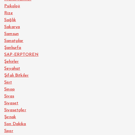
Psikoloji
Rize
Sağlık
Sakarya
Samsun
Sanatçılar
Şanlıurfa
SAP-ERPTOREN
Şehirler
Seyahat
Şifalı Bitkiler
Siirt
Sinop
Sivas
Siyaset
Siyasetçiler
Şırnak
Son Dakika
Spor