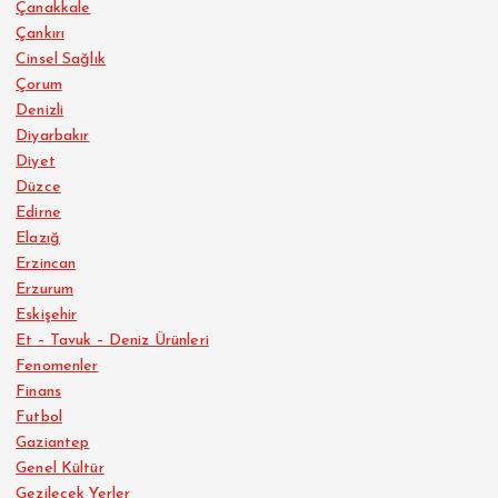
Çanakkale
Çankırı
Cinsel Sağlık
Çorum
Denizli
Diyarbakır
Diyet
Düzce
Edirne
Elazığ
Erzincan
Erzurum
Eskişehir
Et – Tavuk – Deniz Ürünleri
Fenomenler
Finans
Futbol
Gaziantep
Genel Kültür
Gezilecek Yerler