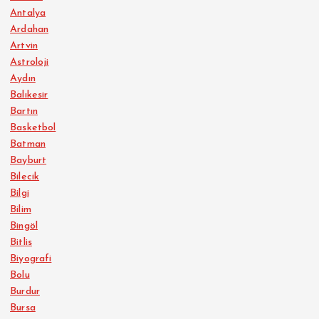
Antalya
Ardahan
Artvin
Astroloji
Aydın
Balıkesir
Bartın
Basketbol
Batman
Bayburt
Bilecik
Bilgi
Bilim
Bingöl
Bitlis
Biyografi
Bolu
Burdur
Bursa