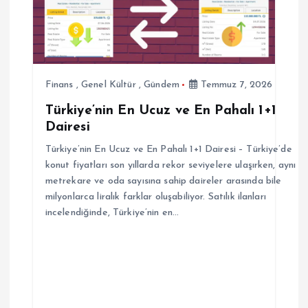
n
m
e
Finans
,
Genel Kültür
,
Gündem
Temmuz 7, 2026
Türkiye’nin En Ucuz ve En Pahalı 1+1
s
Dairesi
i
Türkiye’nin En Ucuz ve En Pahalı 1+1 Dairesi – Türkiye’de
konut fiyatları son yıllarda rekor seviyelere ulaşırken, aynı
metrekare ve oda sayısına sahip daireler arasında bile
milyonlarca liralık farklar oluşabiliyor. Satılık ilanları
incelendiğinde, Türkiye’nin en…