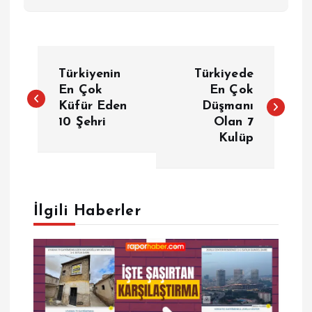
Y
Türkiyenin
Türkiyede
a
En Çok
En Çok
Küfür Eden
Düşmanı
10 Şehri
Olan 7
z
Kulüp
ı
g
İlgili Haberler
e
z
i