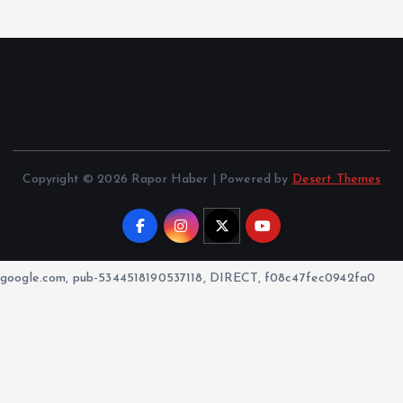
Copyright © 2026 Rapor Haber | Powered by
Desert Themes
google.com, pub-5344518190537118, DIRECT, f08c47fec0942fa0