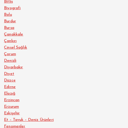
Bitlis
Biyografi
Bolu
Burdur
Bursa
Çanakkale
Çankırı
Cinsel Sağlık
Çorum
Denizli
Diyarbakır
Diyet
Düzce
Edirne
Elazığ
Erzincan
Erzurum
Eskişehir
Et – Tavuk – Deniz Ürünleri
Fenomenler