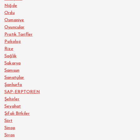
Niğde
Ordu
Osmaniye
Oyuncular
Pratik Tarifler
Psikoloji
Rize
Sağlık
Sakarya
Samsun
Sanatçılar
Şanlıurfa
SAP-ERPTOREN
Şehirler
Seyahat
Şifalı Bitkiler
Siirt
Sinop
Sivas