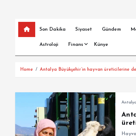
Son Dakika
Siyaset
Gündem
M
Astroloji
Finans
Künye
Home
Antalya Büyükşehir’in hayvan üreticilerine d
Antaly
Anta
üret
Hayva