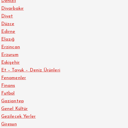
Denizli
Diyarbakır
Diyet
Düzce
Edirne
Elazığ
Erzincan
Erzurum
Eskişehir
Et – Tavuk – Deniz Ürünleri
Fenomenler
Finans
Futbol
Gaziantep
Genel Kültür
Gezilecek Yerler
Giresun