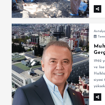
Antaly
Temm
Muhi
Gerç
1962 y
ve lis
Halkla
siyasi
yüksek