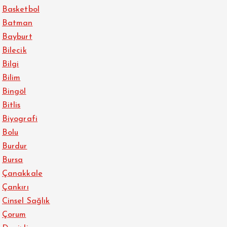
Basketbol
Batman
Bayburt
Bilecik
Bilgi
Bilim
Bingöl
Bitlis
Biyografi
Bolu
Burdur
Bursa
Çanakkale
Çankırı
Cinsel Sağlık
Çorum