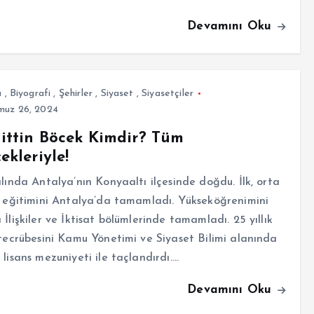
Devamını Oku
a
,
Biyografi
,
Şehirler
,
Siyaset
,
Siyasetçiler
uz 26, 2024
ttin Böcek Kimdir? Tüm
ekleriyle!
ılında Antalya’nın Konyaaltı ilçesinde doğdu. İlk, orta
e eğitimini Antalya’da tamamladı. Yükseköğrenimini
 İlişkiler ve İktisat bölümlerinde tamamladı. 25 yıllık
 tecrübesini Kamu Yönetimi ve Siyaset Bilimi alanında
 lisans mezuniyeti ile taçlandırdı.…
Devamını Oku