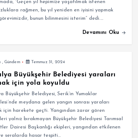
mada, “Geçen yıl hepimize yaşatılmak istenen
zluklara rağmen, bu yıl yeniden en iyisini yapmak
görevimizdir, bunun bilinmesini isterim” dedi.…
Devamını Oku
a
,
Gündem
Temmuz 31, 2024
lya Büyükşehir Belediyesi yaraları
ak için yola koyuldu
a Büyükşehir Belediyesi, Serik’in Yumaklar
esi’nde meydana gelen yangın sonrası yaraları
 için harekete geçti. Yangından zarar gören
ileri yalnız bırakmayan Büyükşehir Belediyesi Tarımsal
ler Dairesi Başkanlığı ekipleri, yangından etkilenen
ve seralarda hasar tespiti…