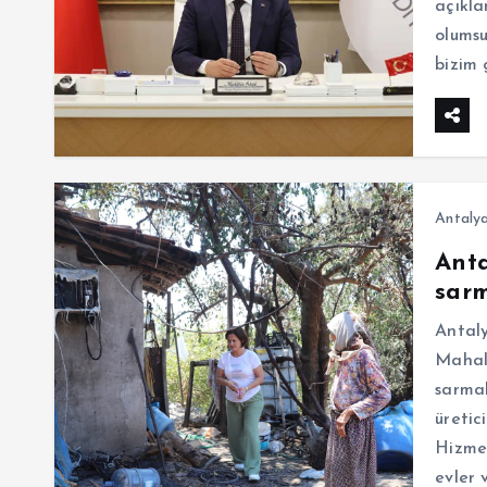
açıkla
olumsu
bizim 
Antaly
Anta
sarm
Antaly
Mahall
sarmak
üretic
Hizmet
evler 