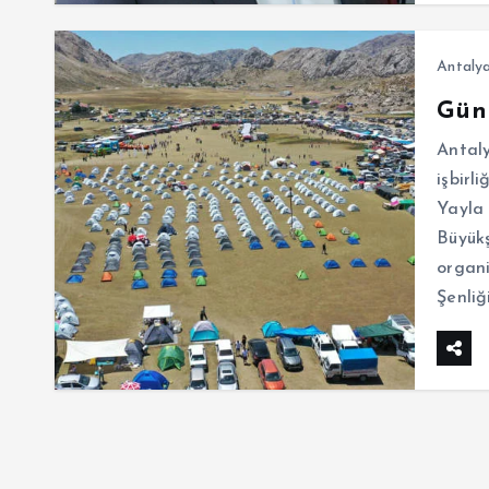
Antaly
Günn
Antaly
işbirl
Yayla 
Büyükş
organi
Şenliğ