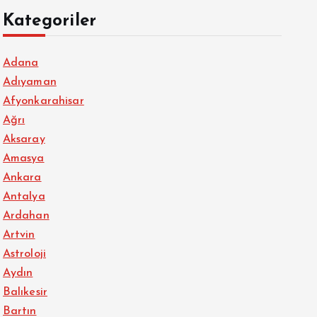
Kategoriler
Adana
Adıyaman
Afyonkarahisar
Ağrı
Aksaray
Amasya
Ankara
Antalya
Ardahan
Artvin
Astroloji
Aydın
Balıkesir
Bartın