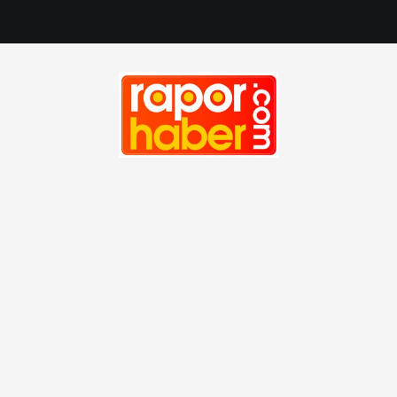
M
u
a
f
i
y
e
Haber, Spor, Magazin, Sağlık, Son Dakika, Gündem, Seyah