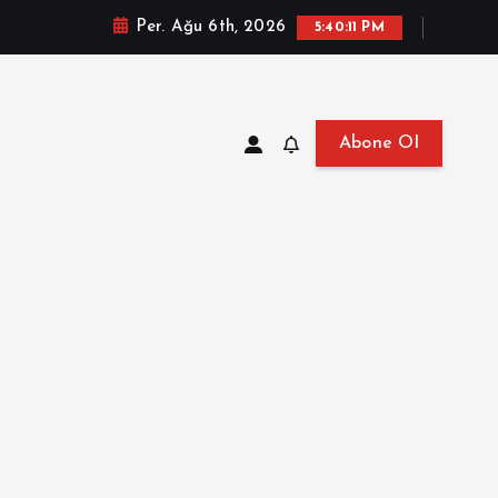
Per. Ağu 6th, 2026
5:40:13 PM
Abone Ol
at, Haberler, Biyografi, Bilgi