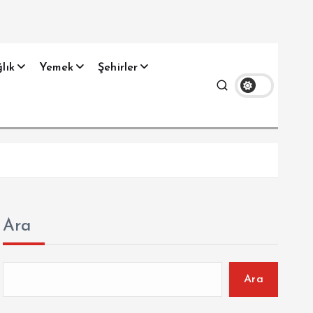
lık
Yemek
Şehirler
Ara
Ara