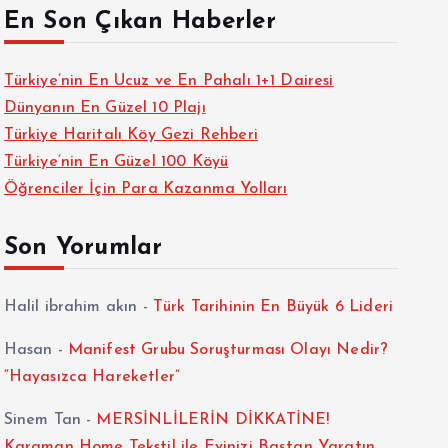
En Son Çıkan Haberler
Türkiye’nin En Ucuz ve En Pahalı 1+1 Dairesi
Dünyanın En Güzel 10 Plajı
Türkiye Haritalı Köy Gezi Rehberi
Türkiye’nin En Güzel 100 Köyü
Öğrenciler İçin Para Kazanma Yolları
Son Yorumlar
Halil ibrahim akın
-
Türk Tarihinin En Büyük 6 Lideri
Hasan
-
Manifest Grubu Soruşturması Olayı Nedir?
“Hayasızca Hareketler”
Sinem Tan
-
MERSİNLİLERİN DİKKATİNE!
Karaman Home Tekstil ile Evinizi Baştan Yaratın