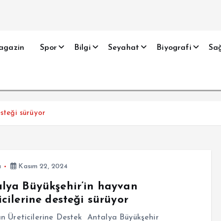
agazin
Spor
Bilgi
Seyahat
Biyografi
Sağ
esteği sürüyor
a
Kasım 22, 2024
lya Büyükşehir’in hayvan
icilerine desteği sürüyor
n Üreticilerine Destek Antalya Büyükşehir