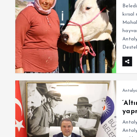
Beledi
kırsal
Mahall
hayvan
Antaly
Deste
Antaly
‘Alt
yapm
Antal
Antaly