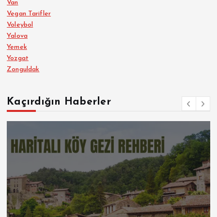
Van
Vegan Tarifler
Voleybol
Yalova
Yemek
Yozgat
Zonguldak
Kaçırdığın Haberler