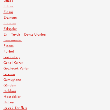
Düzce
Edirne
Elazığ
Erzincan
Erzurum
Eskişehir
Et – Tavuk – Deniz Ürünleri
Fenomenler
Finans
Futbol
Gaziantep
Genel Kültür
Gezilecek Yerler
Giresun
Gümüşhane
Gündem
Hakkari
Hastalıklar
Hatay
İçecek Tarifleri