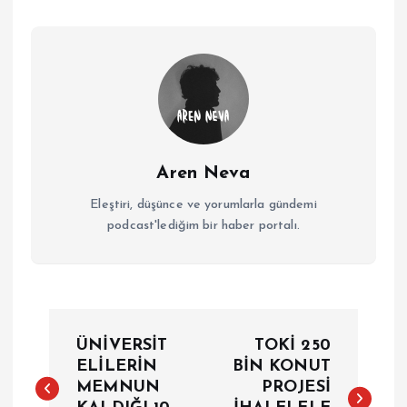
Aren Neva
Eleştiri, düşünce ve yorumlarla gündemi
podcast'lediğim bir haber portalı.
Y
ÜNİVERSİT
TOKİ 250
a
ELİLERİN
BİN KONUT
MEMNUN
PROJESİ