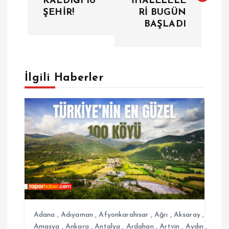
KALDIĞI 10
İHALELELE
z
ŞEHİR!
Rİ BUGÜN
BAŞLADI
ı
g
e
İlgili Haberler
z
i
n
m
e
Adana
,
Adıyaman
,
Afyonkarahisar
,
Ağrı
,
Aksaray
,
Amasya
,
Ankara
,
Antalya
,
Ardahan
,
Artvin
,
Aydın
,