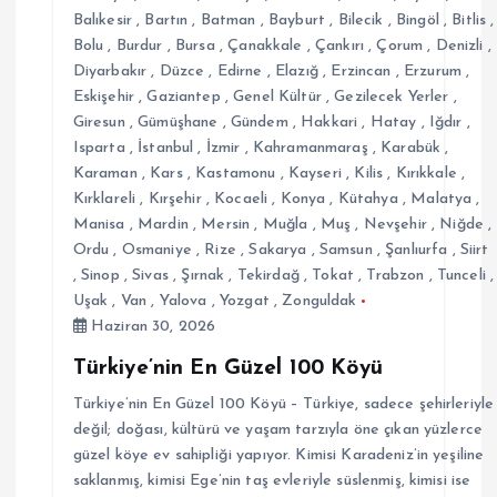
s
Balıkesir
,
Bartın
,
Batman
,
Bayburt
,
Bilecik
,
Bingöl
,
Bitlis
,
Bolu
,
Burdur
,
Bursa
,
Çanakkale
,
Çankırı
,
Çorum
,
Denizli
,
i
Diyarbakır
,
Düzce
,
Edirne
,
Elazığ
,
Erzincan
,
Erzurum
,
Eskişehir
,
Gaziantep
,
Genel Kültür
,
Gezilecek Yerler
,
Giresun
,
Gümüşhane
,
Gündem
,
Hakkari
,
Hatay
,
Iğdır
,
Isparta
,
İstanbul
,
İzmir
,
Kahramanmaraş
,
Karabük
,
Karaman
,
Kars
,
Kastamonu
,
Kayseri
,
Kilis
,
Kırıkkale
,
Kırklareli
,
Kırşehir
,
Kocaeli
,
Konya
,
Kütahya
,
Malatya
,
Manisa
,
Mardin
,
Mersin
,
Muğla
,
Muş
,
Nevşehir
,
Niğde
,
Ordu
,
Osmaniye
,
Rize
,
Sakarya
,
Samsun
,
Şanlıurfa
,
Siirt
,
Sinop
,
Sivas
,
Şırnak
,
Tekirdağ
,
Tokat
,
Trabzon
,
Tunceli
,
Uşak
,
Van
,
Yalova
,
Yozgat
,
Zonguldak
Haziran 30, 2026
Türkiye’nin En Güzel 100 Köyü
Türkiye’nin En Güzel 100 Köyü – Türkiye, sadece şehirleriyle
değil; doğası, kültürü ve yaşam tarzıyla öne çıkan yüzlerce
güzel köye ev sahipliği yapıyor. Kimisi Karadeniz’in yeşiline
saklanmış, kimisi Ege’nin taş evleriyle süslenmiş, kimisi ise