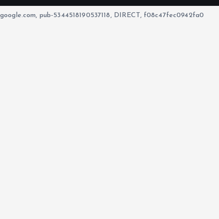
google.com, pub-5344518190537118, DIRECT, f08c47fec0942fa0