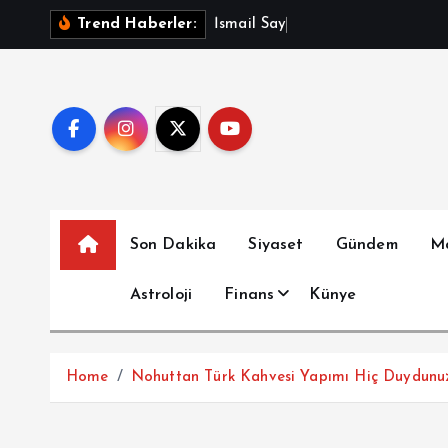
İ
İ
s
m
a
i
l
S
a
y
m
a
z
A
ç
ı
k
Trend Haberler:
ç
e
r
i
ğ
e
a
t
Son Dakika
Siyaset
Gündem
M
l
a
Astroloji
Finans
Künye
Home
Nohuttan Türk Kahvesi Yapımı Hiç Duydun