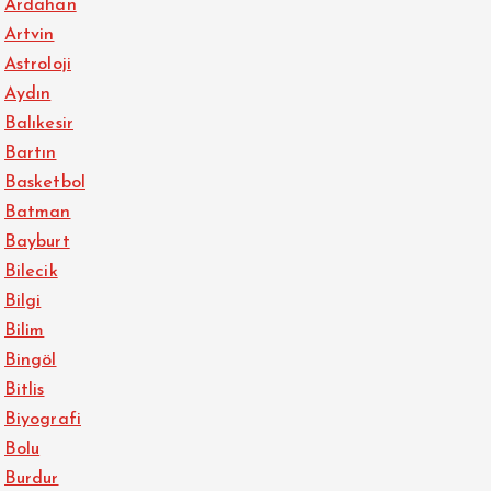
Ardahan
Artvin
Astroloji
Aydın
Balıkesir
Bartın
Basketbol
Batman
Bayburt
Bilecik
Bilgi
Bilim
Bingöl
Bitlis
Biyografi
Bolu
Burdur