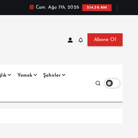
Cum. Ağu 7th, 2026
5:14:37 AM
Abone Ol
at, Haberler, Biyografi, Bilgi
lık
Yemek
Şehirler