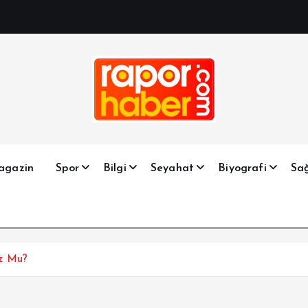
Haber, Spor, Magazin, Sağlık, Son Dakika, Gündem, Seyah
agazin
Spor
Bilgi
Seyahat
Biyografi
Sağ
uz Mu?