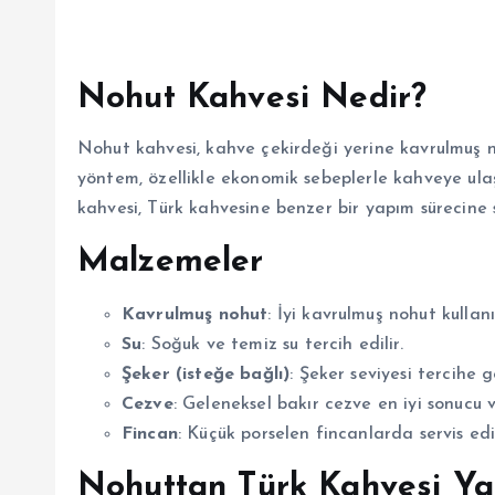
Nohut Kahvesi Nedir?
Nohut kahvesi, kahve çekirdeği yerine kavrulmuş n
yöntem, özellikle ekonomik sebeplerle kahveye ul
kahvesi, Türk kahvesine benzer bir yapım sürecine s
Malzemeler
Kavrulmuş nohut
: İyi kavrulmuş nohut kullanıl
Su
: Soğuk ve temiz su tercih edilir.
Şeker (isteğe bağlı)
: Şeker seviyesi tercihe gö
Cezve
: Geleneksel bakır cezve en iyi sonucu v
Fincan
: Küçük porselen fincanlarda servis edil
Nohuttan Türk Kahvesi Ya