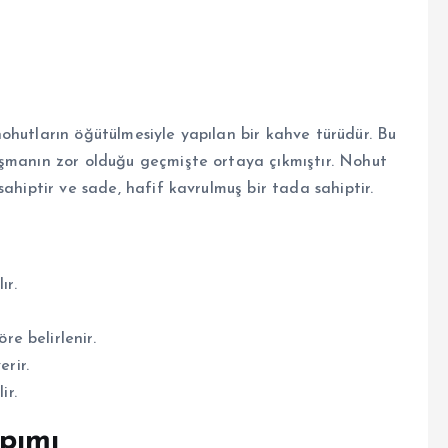
ohutların öğütülmesiyle yapılan bir kahve türüdür. Bu
aşmanın zor olduğu geçmişte ortaya çıkmıştır. Nohut
ahiptir ve sade, hafif kavrulmuş bir tada sahiptir.
ır.
re belirlenir.
erir.
ir.
pımı