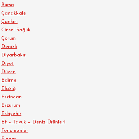
Bursa
Çanakkale
Çankırı
Cinsel Sağlık
Çorum
Denizli
Diyarbakır
Diyet
Düzce
Edirne
Elazığ
Erzincan
Erzurum
Eskişehir
Et – Tavuk – Deniz Ürünleri
Fenomenler
Finans