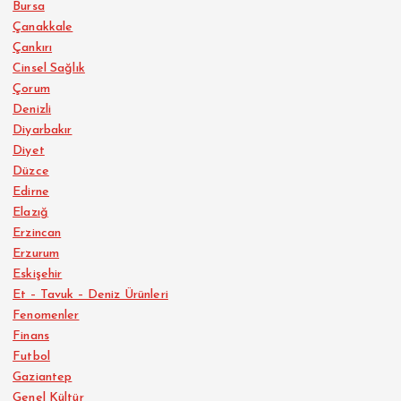
Bursa
Çanakkale
Çankırı
Cinsel Sağlık
Çorum
Denizli
Diyarbakır
Diyet
Düzce
Edirne
Elazığ
Erzincan
Erzurum
Eskişehir
Et – Tavuk – Deniz Ürünleri
Fenomenler
Finans
Futbol
Gaziantep
Genel Kültür