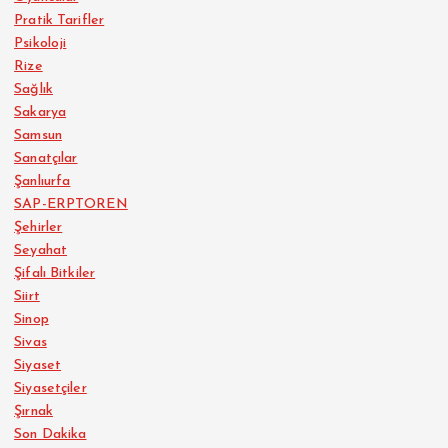
Pratik Tarifler
Psikoloji
Rize
Sağlık
Sakarya
Samsun
Sanatçılar
Şanlıurfa
SAP-ERPTOREN
Şehirler
Seyahat
Şifalı Bitkiler
Siirt
Sinop
Sivas
Siyaset
Siyasetçiler
Şırnak
Son Dakika