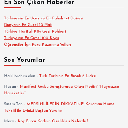
En Son Çıkan Haberler
Türkiye’nin En Ucuz ve En Pahalı 1+1 Dairesi
Dünyanın En Güzel 10 Plajı
Türkiye Haritalı Köy Gezi Rehberi
Türkiye’nin En Güzel 100 Köyü
Öğrenciler İçin Para Kazanma Yolları
Son Yorumlar
Halil ibrahim akın
-
Türk Tarihinin En Büyük 6 Lideri
Hasan
-
Manifest Grubu Soruşturması Olayı Nedir? “Hayasızca
Hareketler”
Sinem Tan
-
MERSİNLİLERİN DİKKATİNE! Karaman Home
Tekstil ile Evinizi Baştan Yaratın
Merv
-
Koç Burcu Kadının Özellikleri Nelerdir?