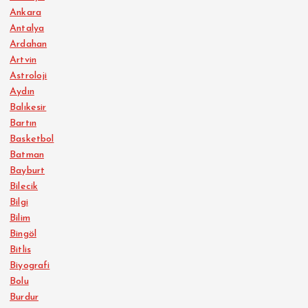
Ankara
Antalya
Ardahan
Artvin
Astroloji
Aydın
Balıkesir
Bartın
Basketbol
Batman
Bayburt
Bilecik
Bilgi
Bilim
Bingöl
Bitlis
Biyografi
Bolu
Burdur