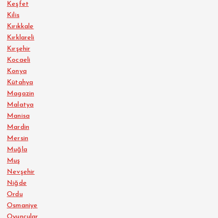
Keşfet
Kilis
Kırıkkale
Kırklareli
Kırşehir
Kocaeli
Konya
Kütahya
Magazin
Malatya
Manisa
Mardin
Mersin
Muğla
Muş
Nevşehir
Niğde
Ordu
Osmaniye
Oyuncular