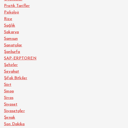
Pratik Tarifler
Psikoloji
Rize
Sağlık
Sakarya
Samsun
Sanatçılar
Şanlıurfa
SAP-ERPTOREN
Şehirler
Seyahat
Şifalı Bitkiler
Siirt
Sinop
Sivas
Siyaset
Siyasetçiler
Şırnak
Son Dakika