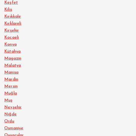
Keşfet
Kilis
Kırıkkale
Kırklareli
Kırşehir
Kocaeli
Konya
Kütahya
Magazin
Malatya
Manisa
Mardin
Mersin
Muğla
Muş
Nevşehir
Niğde
Ordu
Osmaniye
Oyuncular