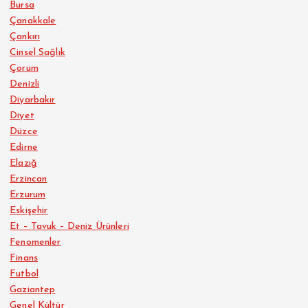
Bursa
Çanakkale
Çankırı
Cinsel Sağlık
Çorum
Denizli
Diyarbakır
Diyet
Düzce
Edirne
Elazığ
Erzincan
Erzurum
Eskişehir
Et – Tavuk – Deniz Ürünleri
Fenomenler
Finans
Futbol
Gaziantep
Genel Kültür