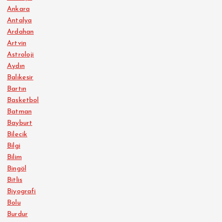
Ankara
Antalya
Ardahan
Artvin
Astroloji
Aydın
Balıkesir
Bartın
Basketbol
Batman
Bayburt
Bilecik
Bilgi
Bilim
Bingöl
Bitlis
Biyografi
Bolu
Burdur