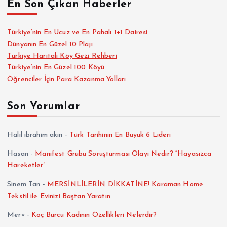
En Son Çıkan Haberler
Türkiye’nin En Ucuz ve En Pahalı 1+1 Dairesi
Dünyanın En Güzel 10 Plajı
Türkiye Haritalı Köy Gezi Rehberi
Türkiye’nin En Güzel 100 Köyü
Öğrenciler İçin Para Kazanma Yolları
Son Yorumlar
Halil ibrahim akın
-
Türk Tarihinin En Büyük 6 Lideri
Hasan
-
Manifest Grubu Soruşturması Olayı Nedir? “Hayasızca
Hareketler”
Sinem Tan
-
MERSİNLİLERİN DİKKATİNE! Karaman Home
Tekstil ile Evinizi Baştan Yaratın
Merv
-
Koç Burcu Kadının Özellikleri Nelerdir?