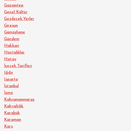
Gaziantep
Genel Kültür
Gezilecek Yerler
Giresun
Gümüşhane
Gündem
Hakkari
Hastalıklar
Hatay
İçecek Tarifleri
Iğdır
Isparta
İstanbul
İzmir
Kahramanmaraş
Kahvaltılık
Karabük
Karaman
Kars