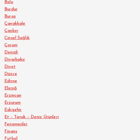
Bolu
Burdur
Bursa
Çanakkale
Çankırı
Cinsel Sağlık
Çorum
Denizli
Diyarbakır
Diyet
Düzce
Edirne
Elazığ
Erzincan
Erzurum
Eskişehir
Et – Tavuk – Deniz Ürünleri
Fenomenler
Finans
Futbol