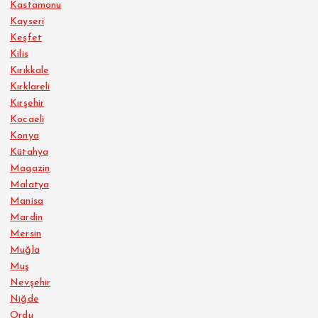
Kastamonu
Kayseri
Keşfet
Kilis
Kırıkkale
Kırklareli
Kırşehir
Kocaeli
Konya
Kütahya
Magazin
Malatya
Manisa
Mardin
Mersin
Muğla
Muş
Nevşehir
Niğde
Ordu