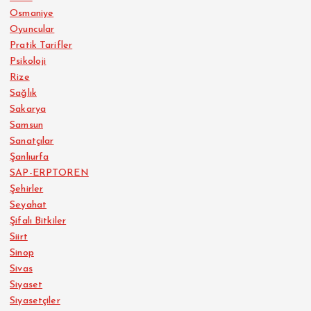
Osmaniye
Oyuncular
Pratik Tarifler
Psikoloji
Rize
Sağlık
Sakarya
Samsun
Sanatçılar
Şanlıurfa
SAP-ERPTOREN
Şehirler
Seyahat
Şifalı Bitkiler
Siirt
Sinop
Sivas
Siyaset
Siyasetçiler