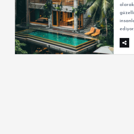
olarak
güzell
insanl
ediyor