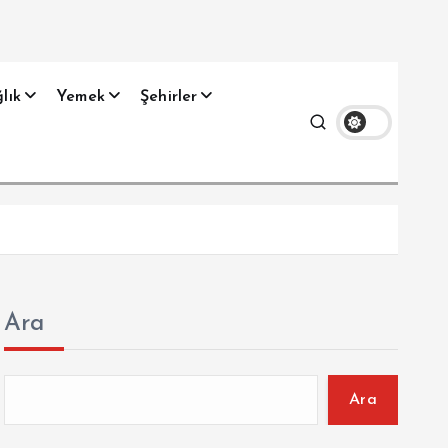
lık
Yemek
Şehirler
Ara
Ara