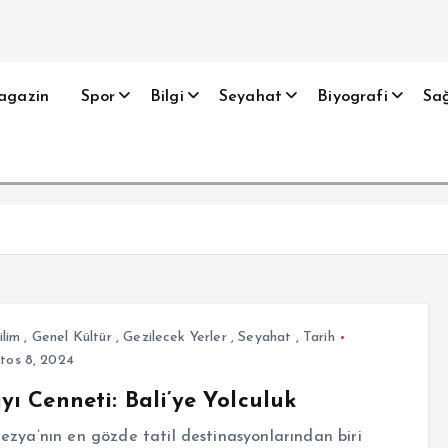
agazin
Spor
Bilgi
Seyahat
Biyografi
Sağ
ilim
,
Genel Kültür
,
Gezilecek Yerler
,
Seyahat
,
Tarih
tos 8, 2024
yı Cenneti: Bali’ye Yolculuk
zya’nın en gözde tatil destinasyonlarından biri