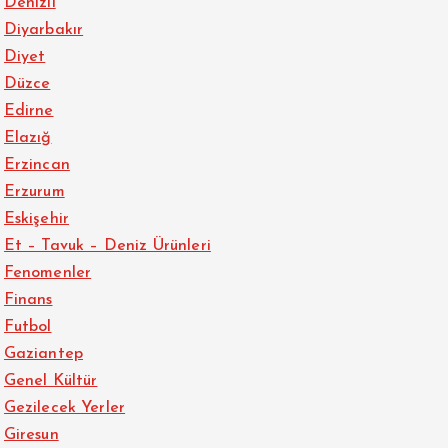
Denizli
Diyarbakır
Diyet
Düzce
Edirne
Elazığ
Erzincan
Erzurum
Eskişehir
Et – Tavuk – Deniz Ürünleri
Fenomenler
Finans
Futbol
Gaziantep
Genel Kültür
Gezilecek Yerler
Giresun