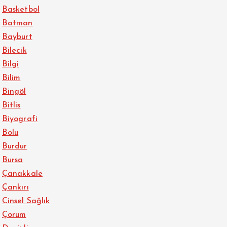
Basketbol
Batman
Bayburt
Bilecik
Bilgi
Bilim
Bingöl
Bitlis
Biyografi
Bolu
Burdur
Bursa
Çanakkale
Çankırı
Cinsel Sağlık
Çorum