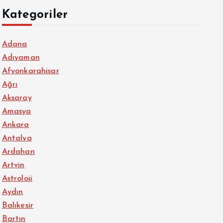
Kategoriler
Adana
Adıyaman
Afyonkarahisar
Ağrı
Aksaray
Amasya
Ankara
Antalya
Ardahan
Artvin
Astroloji
Aydın
Balıkesir
Bartın