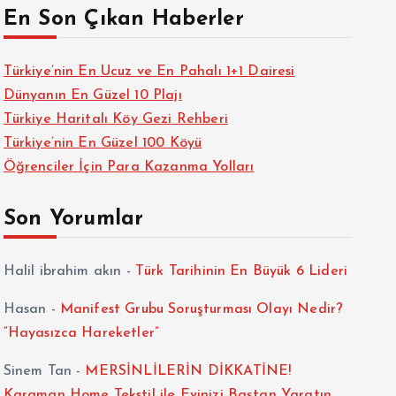
En Son Çıkan Haberler
Türkiye’nin En Ucuz ve En Pahalı 1+1 Dairesi
Dünyanın En Güzel 10 Plajı
Türkiye Haritalı Köy Gezi Rehberi
Türkiye’nin En Güzel 100 Köyü
Öğrenciler İçin Para Kazanma Yolları
Son Yorumlar
Halil ibrahim akın
-
Türk Tarihinin En Büyük 6 Lideri
Hasan
-
Manifest Grubu Soruşturması Olayı Nedir?
“Hayasızca Hareketler”
Sinem Tan
-
MERSİNLİLERİN DİKKATİNE!
Karaman Home Tekstil ile Evinizi Baştan Yaratın