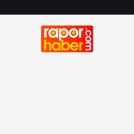
Haber, Spor, Magazin, Sağlık, Son Dakika, Gündem, Seyah