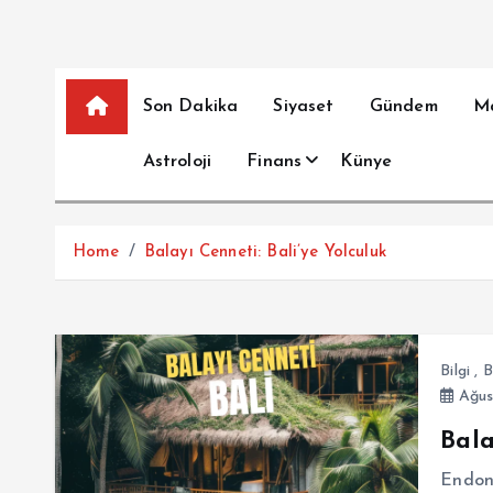
Son Dakika
Siyaset
Gündem
M
Astroloji
Finans
Künye
Home
Balayı Cenneti: Bali’ye Yolculuk
Bilgi
,
B
Ağus
Bala
Endone