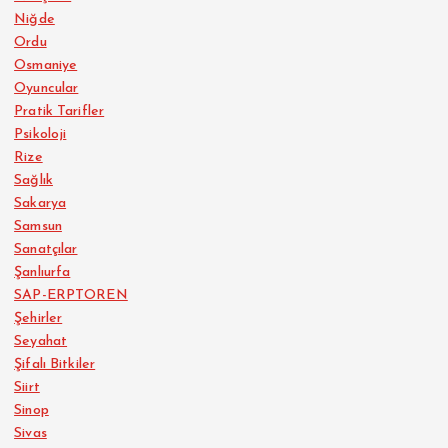
Niğde
Ordu
Osmaniye
Oyuncular
Pratik Tarifler
Psikoloji
Rize
Sağlık
Sakarya
Samsun
Sanatçılar
Şanlıurfa
SAP-ERPTOREN
Şehirler
Seyahat
Şifalı Bitkiler
Siirt
Sinop
Sivas