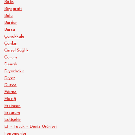
Bitlis
Biyografi
Bolu
Burdur
Bursa
Çanakkale
Çankırı
Cinsel Sağlık
Çorum
Denizli
Diyarbakır
Diyet
Düzce
Edirne
Elazığ
Erzincan
Erzurum
Eskişehir
Et – Tavuk – Deniz Ürünleri
Fenomenler