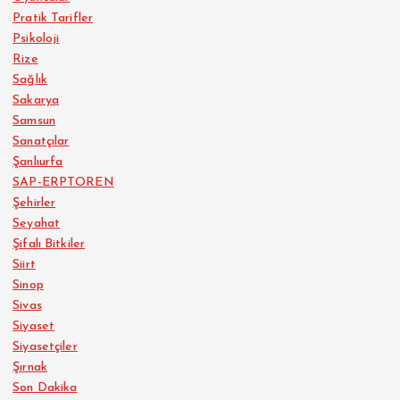
Pratik Tarifler
Psikoloji
Rize
Sağlık
Sakarya
Samsun
Sanatçılar
Şanlıurfa
SAP-ERPTOREN
Şehirler
Seyahat
Şifalı Bitkiler
Siirt
Sinop
Sivas
Siyaset
Siyasetçiler
Şırnak
Son Dakika