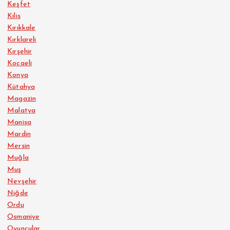
Keşfet
Kilis
Kırıkkale
Kırklareli
Kırşehir
Kocaeli
Konya
Kütahya
Magazin
Malatya
Manisa
Mardin
Mersin
Muğla
Muş
Nevşehir
Niğde
Ordu
Osmaniye
Oyuncular