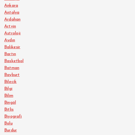
Ankara
Antalya
Ardahan
Artvin
Astroloji
Aydın
Balıkesir
Bartın
Basketbol
Batman
Bayburt
Bilecik
Bilgi
Bilim
Bingöl
Bitlis
Biyografi
Bolu
Burdur