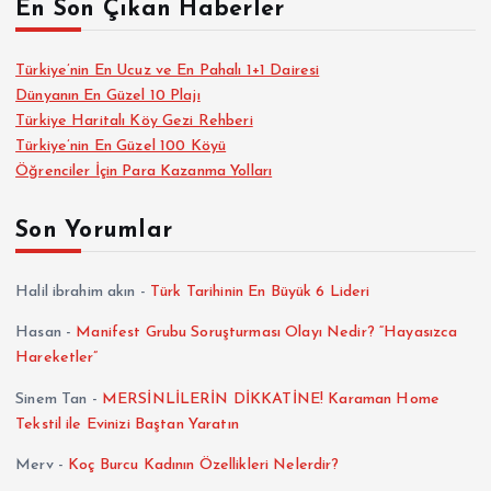
En Son Çıkan Haberler
Türkiye’nin En Ucuz ve En Pahalı 1+1 Dairesi
Dünyanın En Güzel 10 Plajı
Türkiye Haritalı Köy Gezi Rehberi
Türkiye’nin En Güzel 100 Köyü
Öğrenciler İçin Para Kazanma Yolları
Son Yorumlar
Halil ibrahim akın
-
Türk Tarihinin En Büyük 6 Lideri
Hasan
-
Manifest Grubu Soruşturması Olayı Nedir? “Hayasızca
Hareketler”
Sinem Tan
-
MERSİNLİLERİN DİKKATİNE! Karaman Home
Tekstil ile Evinizi Baştan Yaratın
Merv
-
Koç Burcu Kadının Özellikleri Nelerdir?