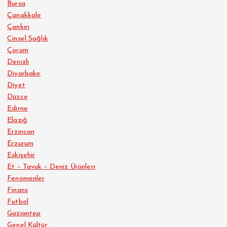
Bursa
Çanakkale
Çankırı
Cinsel Sağlık
Çorum
Denizli
Diyarbakır
Diyet
Düzce
Edirne
Elazığ
Erzincan
Erzurum
Eskişehir
Et – Tavuk – Deniz Ürünleri
Fenomenler
Finans
Futbol
Gaziantep
Genel Kültür