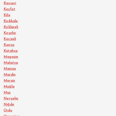
Kayseri
Keşfet
Kilis
Kırıkkale
Kırklareli
Kırşehir
Kocaeli
Konya
Kütahya
Magazin
Malatya
Manisa
Mardin
Mersin
Muğla
Muş
Nevşehir
Niğde
Ordu