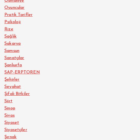
Osmaniye
Oyuncular
Pratik Tarifler
Psikoloji
Rize
Sağlık
Sakarya
Samsun
Sanatçılar
Şanlıurfa
SAP-ERPTOREN
Şehirler
Seyahat
Şifalı Bitkiler
Siirt
Sinop
Sivas
Siyaset
Siyasetçiler
Şırnak