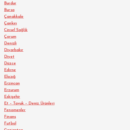
Burdur
Bursa
Çanakkale
Çankırı
Cinsel Sağlık
Çorum
Denizli
Diyarbakır
Diyet
Düzce
Edirne
Elazığ
Erzincan
Erzurum
Eskişehir
Et – Tavuk – Deniz Ürünleri
Fenomenler
Finans
Futbol