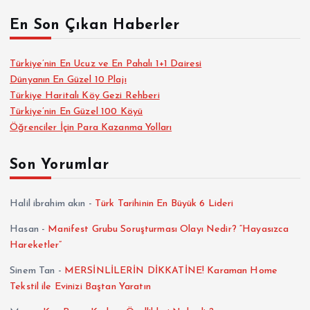
En Son Çıkan Haberler
Türkiye’nin En Ucuz ve En Pahalı 1+1 Dairesi
Dünyanın En Güzel 10 Plajı
Türkiye Haritalı Köy Gezi Rehberi
Türkiye’nin En Güzel 100 Köyü
Öğrenciler İçin Para Kazanma Yolları
Son Yorumlar
Halil ibrahim akın
-
Türk Tarihinin En Büyük 6 Lideri
Hasan
-
Manifest Grubu Soruşturması Olayı Nedir? “Hayasızca
Hareketler”
Sinem Tan
-
MERSİNLİLERİN DİKKATİNE! Karaman Home
Tekstil ile Evinizi Baştan Yaratın