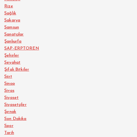
Rize
Sağlık
Sakarya
Samsun
Sanatçılar
Şanlıurfa
SAP-ERPTOREN
Şehirler
Seyahat
Şifalı Bitkiler
Siirt
Sinop
Sivas
Siyaset
Siyasetçiler
Şırnak
Son Dakika
Spor
Tarih