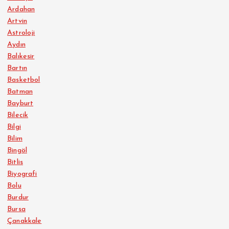
Ardahan
Artvin
Astroloji
Aydın
Balıkesir
Bartın
Basketbol
Batman
Bayburt
Bilecik
Bilgi
Bilim
Bingöl
Bitlis
Biyografi
Bolu
Burdur
Bursa
Çanakkale