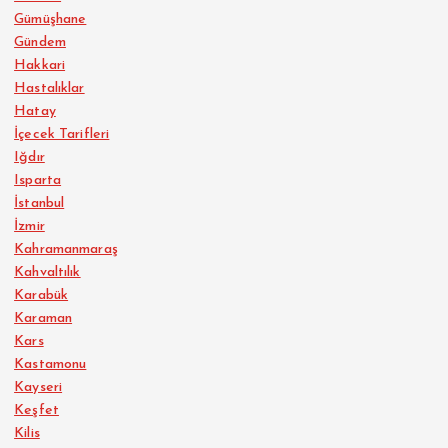
Gümüşhane
Gündem
Hakkari
Hastalıklar
Hatay
İçecek Tarifleri
Iğdır
Isparta
İstanbul
İzmir
Kahramanmaraş
Kahvaltılık
Karabük
Karaman
Kars
Kastamonu
Kayseri
Keşfet
Kilis