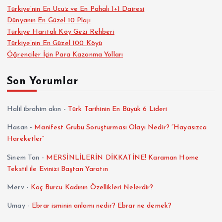
Türkiye’nin En Ucuz ve En Pahalı 1+1 Dairesi
Dünyanın En Güzel 10 Plajı
Türkiye Haritalı Köy Gezi Rehberi
Türkiye’nin En Güzel 100 Köyü
Öğrenciler İçin Para Kazanma Yolları
Son Yorumlar
Halil ibrahim akın
-
Türk Tarihinin En Büyük 6 Lideri
Hasan
-
Manifest Grubu Soruşturması Olayı Nedir? “Hayasızca
Hareketler”
Sinem Tan
-
MERSİNLİLERİN DİKKATİNE! Karaman Home
Tekstil ile Evinizi Baştan Yaratın
Merv
-
Koç Burcu Kadının Özellikleri Nelerdir?
Umay
-
Ebrar isminin anlamı nedir? Ebrar ne demek?