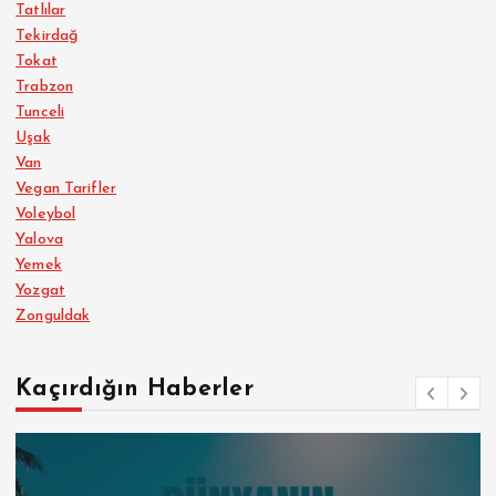
Tatlılar
Tekirdağ
Tokat
Trabzon
Tunceli
Uşak
Van
Vegan Tarifler
Voleybol
Yalova
Yemek
Yozgat
Zonguldak
Kaçırdığın Haberler