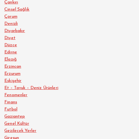
Çankırı
Cinsel Sağlık
Çorum
Denizli
Diyarbakır
Diyet
Düzce
Edirne
Elazığ
Erzincan
Erzurum
Eskişehir
Et – Tavuk – Deniz Ürünleri
Fenomenler
Finans
Futbol
Gaziantep
Genel Kültür
Gezilecek Yerler
Giresun