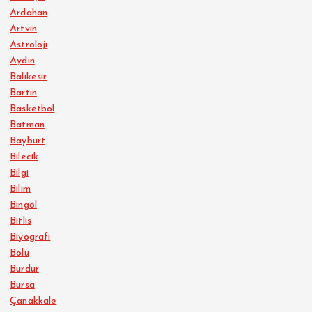
Ardahan
Artvin
Astroloji
Aydın
Balıkesir
Bartın
Basketbol
Batman
Bayburt
Bilecik
Bilgi
Bilim
Bingöl
Bitlis
Biyografi
Bolu
Burdur
Bursa
Çanakkale