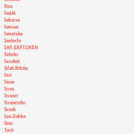
Rize
Sağlık
Sakarya
Samsun
Sanatçılar
Şanlıurfa
SAP-ERPTOREN
Şehirler
Seyahat
Şifalı Bitkiler
Siirt
Sinop
Sivas
Siyaset
Siyasetçiler
Şırnak
Son Dakika
Spor
Tarih