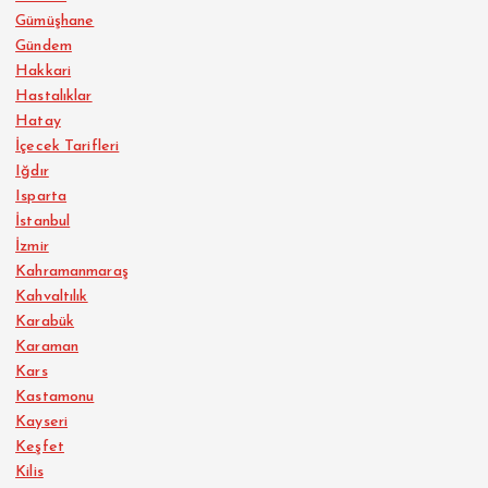
Gümüşhane
Gündem
Hakkari
Hastalıklar
Hatay
İçecek Tarifleri
Iğdır
Isparta
İstanbul
İzmir
Kahramanmaraş
Kahvaltılık
Karabük
Karaman
Kars
Kastamonu
Kayseri
Keşfet
Kilis