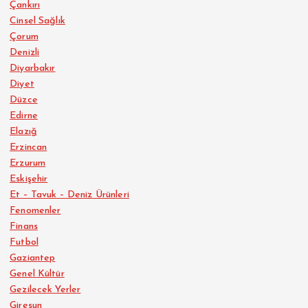
Çankırı
Cinsel Sağlık
Çorum
Denizli
Diyarbakır
Diyet
Düzce
Edirne
Elazığ
Erzincan
Erzurum
Eskişehir
Et – Tavuk – Deniz Ürünleri
Fenomenler
Finans
Futbol
Gaziantep
Genel Kültür
Gezilecek Yerler
Giresun