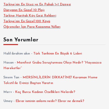
Türkiye’nin En Ucuz ve En Pahalı 1+1 Dairesi
Dünyanın En Güzel 10 Plajı
Türkiye Haritalı Köy Gezi Rehberi
Türkiye’nin En Güzel 100 Köyü
Öğrenciler İçin Para Kazanma Yolları
Son Yorumlar
Halil ibrahim akın
-
Türk Tarihinin En Büyük 6 Lideri
Hasan
-
Manifest Grubu Soruşturması Olayı Nedir? “Hayasızca
Hareketler”
Sinem Tan
-
MERSİNLİLERİN DİKKATİNE! Karaman Home
Tekstil ile Evinizi Baştan Yaratın
Merv
-
Koç Burcu Kadının Özellikleri Nelerdir?
Umay
-
Ebrar isminin anlamı nedir? Ebrar ne demek?