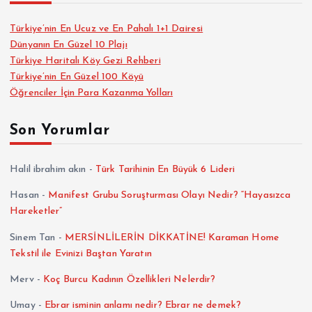
Türkiye’nin En Ucuz ve En Pahalı 1+1 Dairesi
Dünyanın En Güzel 10 Plajı
Türkiye Haritalı Köy Gezi Rehberi
Türkiye’nin En Güzel 100 Köyü
Öğrenciler İçin Para Kazanma Yolları
Son Yorumlar
Halil ibrahim akın
-
Türk Tarihinin En Büyük 6 Lideri
Hasan
-
Manifest Grubu Soruşturması Olayı Nedir? “Hayasızca
Hareketler”
Sinem Tan
-
MERSİNLİLERİN DİKKATİNE! Karaman Home
Tekstil ile Evinizi Baştan Yaratın
Merv
-
Koç Burcu Kadının Özellikleri Nelerdir?
Umay
-
Ebrar isminin anlamı nedir? Ebrar ne demek?