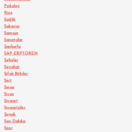
Psikoloji
Rize
Sağlık
Sakarya
Samsun
Sanatçılar
Şanlıurfa
SAP-ERPTOREN
Şehirler
Seyahat
Şifalı Bitkiler
Siirt
Sinop
Sivas
Siyaset
Siyasetçiler
Şırnak
Son Dakika
Spor