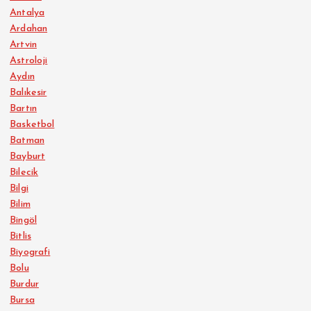
Antalya
Ardahan
Artvin
Astroloji
Aydın
Balıkesir
Bartın
Basketbol
Batman
Bayburt
Bilecik
Bilgi
Bilim
Bingöl
Bitlis
Biyografi
Bolu
Burdur
Bursa