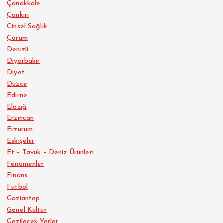
Çanakkale
Çankırı
Cinsel Sağlık
Çorum
Denizli
Diyarbakır
Diyet
Düzce
Edirne
Elazığ
Erzincan
Erzurum
Eskişehir
Et – Tavuk – Deniz Ürünleri
Fenomenler
Finans
Futbol
Gaziantep
Genel Kültür
Gezilecek Yerler