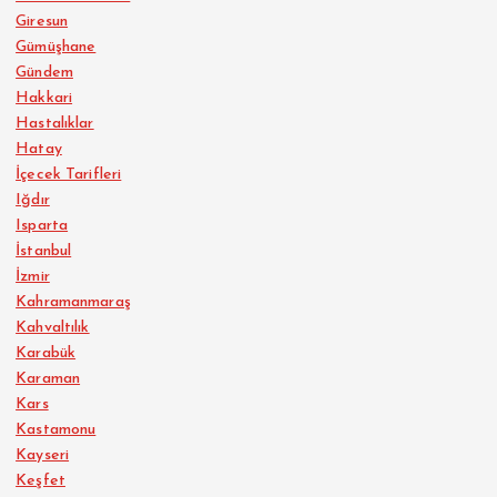
Giresun
Gümüşhane
Gündem
Hakkari
Hastalıklar
Hatay
İçecek Tarifleri
Iğdır
Isparta
İstanbul
İzmir
Kahramanmaraş
Kahvaltılık
Karabük
Karaman
Kars
Kastamonu
Kayseri
Keşfet