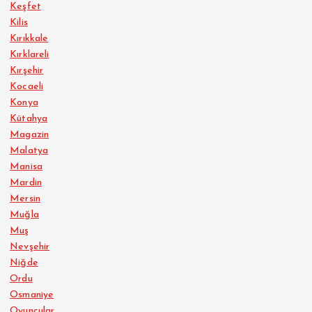
Keşfet
Kilis
Kırıkkale
Kırklareli
Kırşehir
Kocaeli
Konya
Kütahya
Magazin
Malatya
Manisa
Mardin
Mersin
Muğla
Muş
Nevşehir
Niğde
Ordu
Osmaniye
Oyuncular