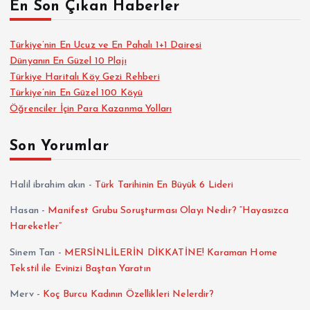
En Son Çıkan Haberler
Türkiye’nin En Ucuz ve En Pahalı 1+1 Dairesi
Dünyanın En Güzel 10 Plajı
Türkiye Haritalı Köy Gezi Rehberi
Türkiye’nin En Güzel 100 Köyü
Öğrenciler İçin Para Kazanma Yolları
Son Yorumlar
Halil ibrahim akın
-
Türk Tarihinin En Büyük 6 Lideri
Hasan
-
Manifest Grubu Soruşturması Olayı Nedir? “Hayasızca
Hareketler”
Sinem Tan
-
MERSİNLİLERİN DİKKATİNE! Karaman Home
Tekstil ile Evinizi Baştan Yaratın
Merv
-
Koç Burcu Kadının Özellikleri Nelerdir?