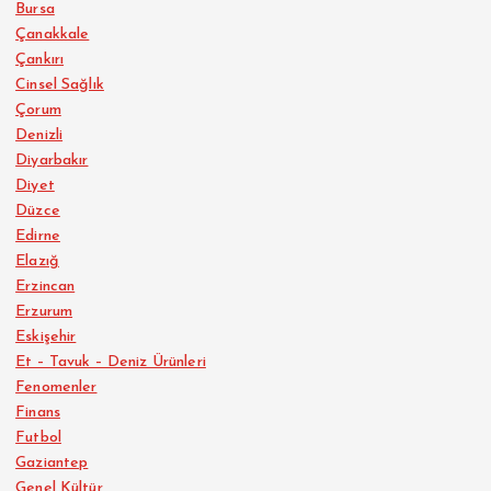
Bursa
Çanakkale
Çankırı
Cinsel Sağlık
Çorum
Denizli
Diyarbakır
Diyet
Düzce
Edirne
Elazığ
Erzincan
Erzurum
Eskişehir
Et – Tavuk – Deniz Ürünleri
Fenomenler
Finans
Futbol
Gaziantep
Genel Kültür