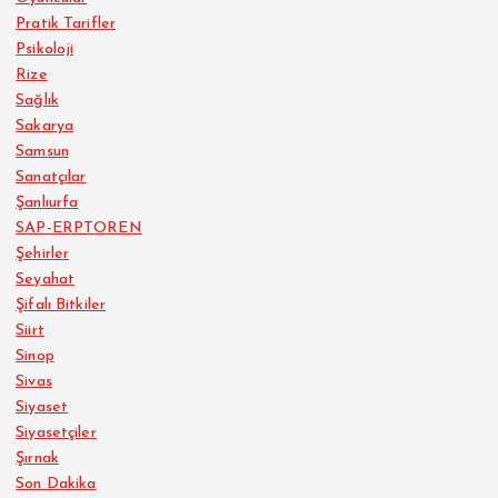
Pratik Tarifler
Psikoloji
Rize
Sağlık
Sakarya
Samsun
Sanatçılar
Şanlıurfa
SAP-ERPTOREN
Şehirler
Seyahat
Şifalı Bitkiler
Siirt
Sinop
Sivas
Siyaset
Siyasetçiler
Şırnak
Son Dakika