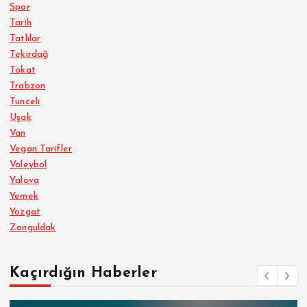
Spor
Tarih
Tatlılar
Tekirdağ
Tokat
Trabzon
Tunceli
Uşak
Van
Vegan Tarifler
Voleybol
Yalova
Yemek
Yozgat
Zonguldak
Kaçırdığın Haberler