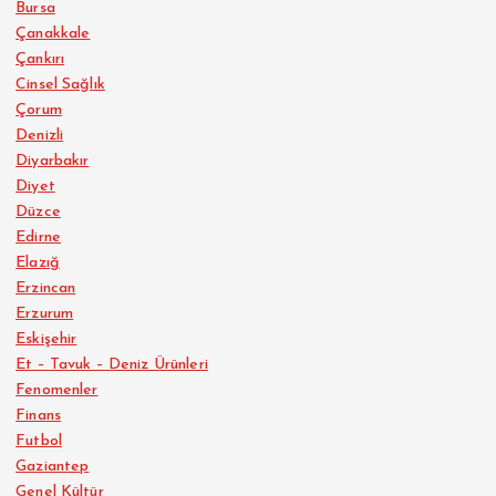
Bursa
Çanakkale
Çankırı
Cinsel Sağlık
Çorum
Denizli
Diyarbakır
Diyet
Düzce
Edirne
Elazığ
Erzincan
Erzurum
Eskişehir
Et – Tavuk – Deniz Ürünleri
Fenomenler
Finans
Futbol
Gaziantep
Genel Kültür