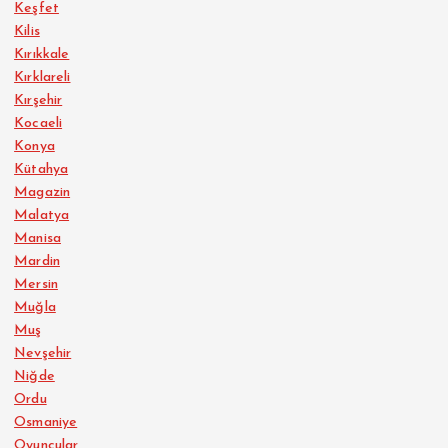
Keşfet
Kilis
Kırıkkale
Kırklareli
Kırşehir
Kocaeli
Konya
Kütahya
Magazin
Malatya
Manisa
Mardin
Mersin
Muğla
Muş
Nevşehir
Niğde
Ordu
Osmaniye
Oyuncular