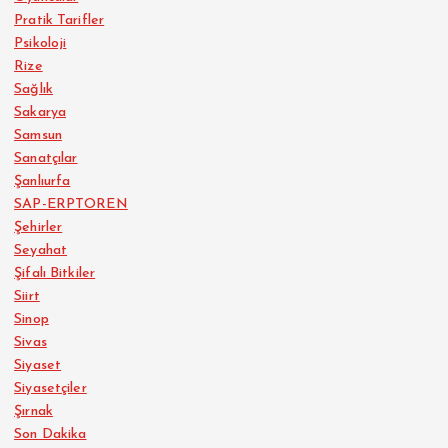
Pratik Tarifler
Psikoloji
Rize
Sağlık
Sakarya
Samsun
Sanatçılar
Şanlıurfa
SAP-ERPTOREN
Şehirler
Seyahat
Şifalı Bitkiler
Siirt
Sinop
Sivas
Siyaset
Siyasetçiler
Şırnak
Son Dakika