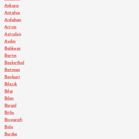
Ankara
Antalya
Ardahan
Artvin
Astroloji
Aydın
Balıkesir
Bartın
Basketbol
Batman
Bayburt
Bilecik
Bilgi
Bilim
Bingöl
Bitlis
Biyografi
Bolu
Burdur