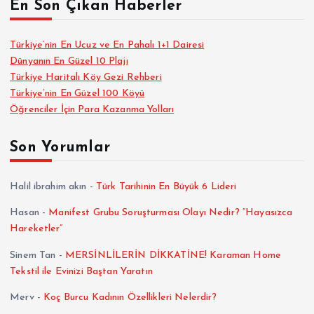
En Son Çıkan Haberler
Türkiye’nin En Ucuz ve En Pahalı 1+1 Dairesi
Dünyanın En Güzel 10 Plajı
Türkiye Haritalı Köy Gezi Rehberi
Türkiye’nin En Güzel 100 Köyü
Öğrenciler İçin Para Kazanma Yolları
Son Yorumlar
Halil ibrahim akın
-
Türk Tarihinin En Büyük 6 Lideri
Hasan
-
Manifest Grubu Soruşturması Olayı Nedir? “Hayasızca
Hareketler”
Sinem Tan
-
MERSİNLİLERİN DİKKATİNE! Karaman Home
Tekstil ile Evinizi Baştan Yaratın
Merv
-
Koç Burcu Kadının Özellikleri Nelerdir?