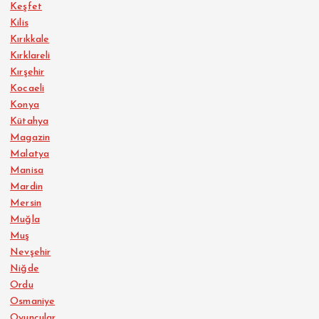
Keşfet
Kilis
Kırıkkale
Kırklareli
Kırşehir
Kocaeli
Konya
Kütahya
Magazin
Malatya
Manisa
Mardin
Mersin
Muğla
Muş
Nevşehir
Niğde
Ordu
Osmaniye
Oyuncular