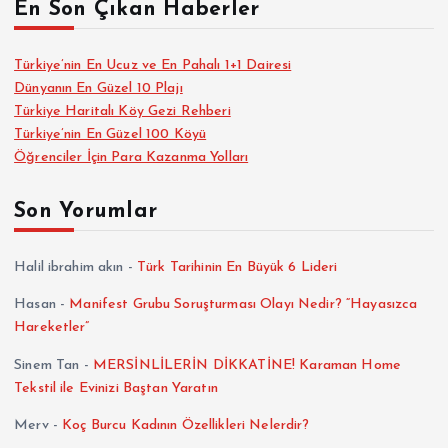
En Son Çıkan Haberler
Türkiye’nin En Ucuz ve En Pahalı 1+1 Dairesi
Dünyanın En Güzel 10 Plajı
Türkiye Haritalı Köy Gezi Rehberi
Türkiye’nin En Güzel 100 Köyü
Öğrenciler İçin Para Kazanma Yolları
Son Yorumlar
Halil ibrahim akın
-
Türk Tarihinin En Büyük 6 Lideri
Hasan
-
Manifest Grubu Soruşturması Olayı Nedir? “Hayasızca
Hareketler”
Sinem Tan
-
MERSİNLİLERİN DİKKATİNE! Karaman Home
Tekstil ile Evinizi Baştan Yaratın
Merv
-
Koç Burcu Kadının Özellikleri Nelerdir?