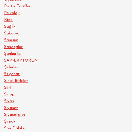
Pratik Tarifler
Psikoloji
Rize
Sağlık
Sakarya
Samsun
Sanatçılar
Şanlıurfa
SAP-ERPTOREN
Şehirler
Seyahat
Şifalı Bitkiler
Siirt
Sinop
Sivas
Siyaset
Siyasetçiler
Şırnak
Son Dakika