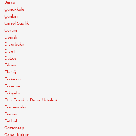
Bursa
Çanakkale
Çankırı
Cinsel Sağlık
Çorum
Denizli
Diyarbakır
Diyet
Düzce
Edirne
Elazığ
Erzincan
Erzurum
Eskişehir
Et – Tavuk – Deniz Ürünleri
Fenomenler
Finans
Futbol
Gaziantep
Genel Kültür