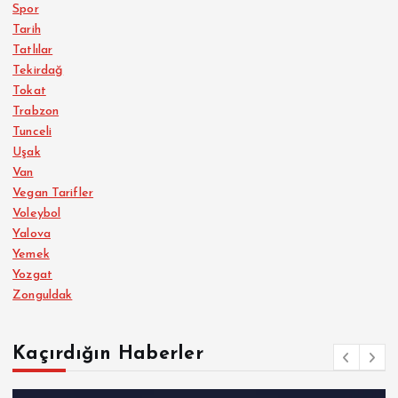
Spor
Tarih
Tatlılar
Tekirdağ
Tokat
Trabzon
Tunceli
Uşak
Van
Vegan Tarifler
Voleybol
Yalova
Yemek
Yozgat
Zonguldak
Kaçırdığın Haberler