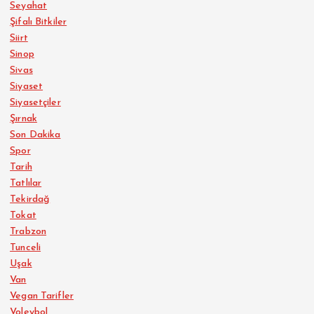
Seyahat
Şifalı Bitkiler
Siirt
Sinop
Sivas
Siyaset
Siyasetçiler
Şırnak
Son Dakika
Spor
Tarih
Tatlılar
Tekirdağ
Tokat
Trabzon
Tunceli
Uşak
Van
Vegan Tarifler
Voleybol