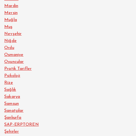
Mardin
Mersin
Muğla
Muş
Nevşehir
Niğde
Ordu
Osmaniye
Oyuncular
Pratik Tarifler
Psikoloji
Rize
Sağlık
Sakarya
Samsun
Sanatçılar
Şanlıurfa
SAP-ERPTOREN
Şehirler