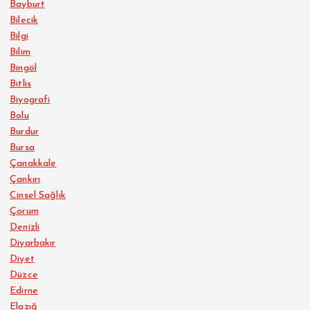
Bayburt
Bilecik
Bilgi
Bilim
Bingöl
Bitlis
Biyografi
Bolu
Burdur
Bursa
Çanakkale
Çankırı
Cinsel Sağlık
Çorum
Denizli
Diyarbakır
Diyet
Düzce
Edirne
Elazığ