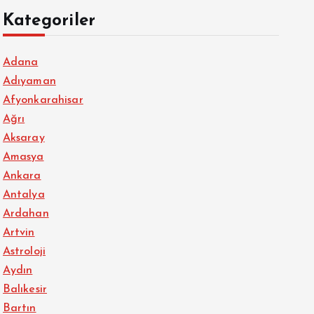
Kategoriler
Adana
Adıyaman
Afyonkarahisar
Ağrı
Aksaray
Amasya
Ankara
Antalya
Ardahan
Artvin
Astroloji
Aydın
Balıkesir
Bartın