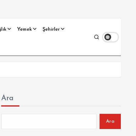
lık
Yemek
Şehirler
Ara
Ara