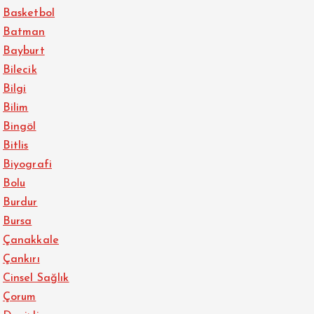
Basketbol
Batman
Bayburt
Bilecik
Bilgi
Bilim
Bingöl
Bitlis
Biyografi
Bolu
Burdur
Bursa
Çanakkale
Çankırı
Cinsel Sağlık
Çorum