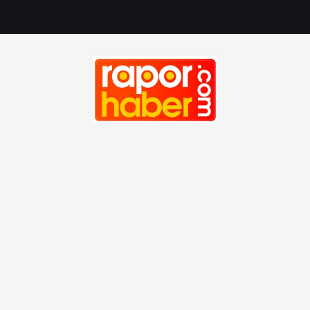
Haber, Spor, Magazin, Sağlık, Son Dakika, Gündem, Seyah