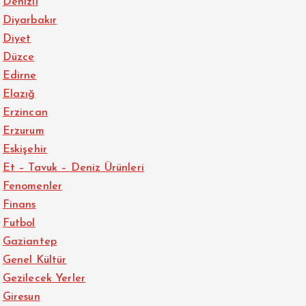
Denizli
Diyarbakır
Diyet
Düzce
Edirne
Elazığ
Erzincan
Erzurum
Eskişehir
Et – Tavuk – Deniz Ürünleri
Fenomenler
Finans
Futbol
Gaziantep
Genel Kültür
Gezilecek Yerler
Giresun