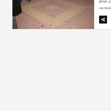
plan ç
vermek