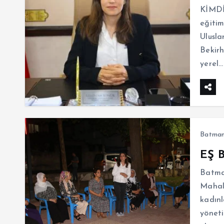
KİMDİR
eğitim
Ulusla
Bekirh
yerel…
Batma
EŞ 
Batma
Mahall
kadınl
yöneti