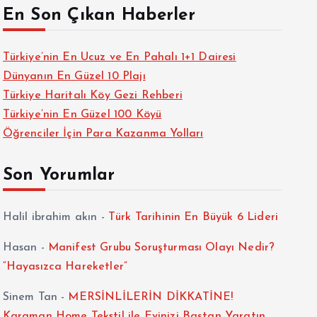
En Son Çıkan Haberler
Türkiye’nin En Ucuz ve En Pahalı 1+1 Dairesi
Dünyanın En Güzel 10 Plajı
Türkiye Haritalı Köy Gezi Rehberi
Türkiye’nin En Güzel 100 Köyü
Öğrenciler İçin Para Kazanma Yolları
Son Yorumlar
Halil ibrahim akın
-
Türk Tarihinin En Büyük 6 Lideri
Hasan
-
Manifest Grubu Soruşturması Olayı Nedir?
“Hayasızca Hareketler”
Sinem Tan
-
MERSİNLİLERİN DİKKATİNE!
Karaman Home Tekstil ile Evinizi Baştan Yaratın