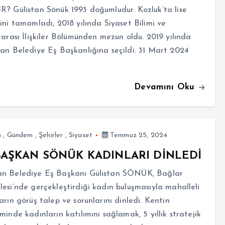
? Gülistan Sönük 1993 doğumludur. Kozluk’ta lise
ini tamamladı, 2018 yılında Siyaset Bilimi ve
rarası İlişkiler Bölümünden mezun oldu. 2019 yılında
an Belediye Eş Başkanlığına seçildi. 31 Mart 2024
Devamını Oku
n
,
Gündem
,
Şehirler
,
Siyaset
Temmuz 25, 2024
BAŞKAN SÖNÜK KADINLARI DİNLEDİ
n Belediye Eş Başkanı Gülistan SÖNÜK, Bağlar
esi’nde gerçekleştirdiği kadın buluşmasıyla mahalleli
arın görüş talep ve sorunlarını dinledi. Kentin
minde kadınların katılımını sağlamak, 5 yıllık stratejik