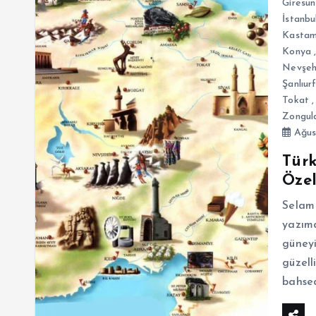
Giresun
İstanbu
Kasta
Konya
Nevşeh
Şanlıur
Tokat
Zongul
Ağus
Türk
Özel
Selam 
yazımd
güneyi
güzell
bahsed