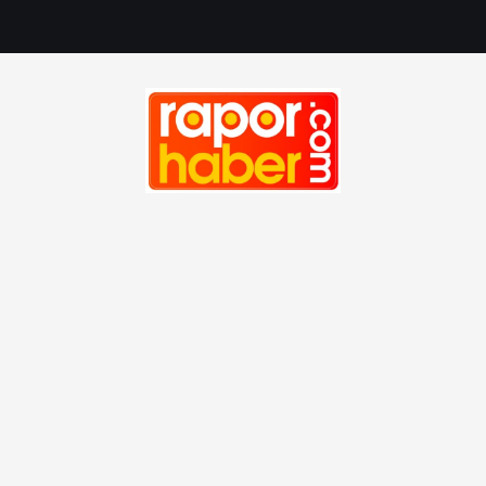
Haber, Spor, Magazin, Sağlık, Son Dakika, Gündem, Seyah