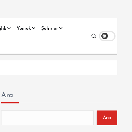
lık
Yemek
Şehirler
Ara
Ara