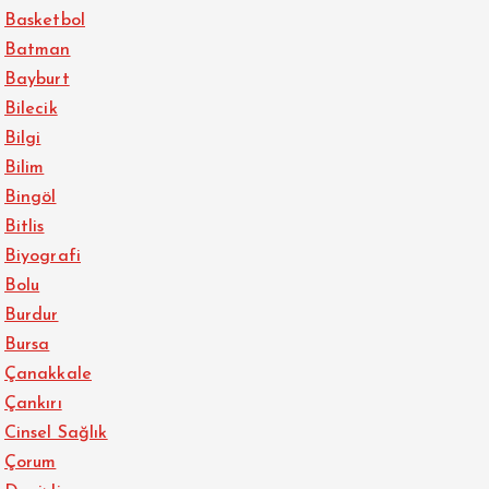
Basketbol
Batman
Bayburt
Bilecik
Bilgi
Bilim
Bingöl
Bitlis
Biyografi
Bolu
Burdur
Bursa
Çanakkale
Çankırı
Cinsel Sağlık
Çorum