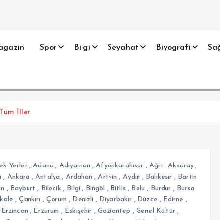
agazin
Spor
Bilgi
Seyahat
Biyografi
Sağ
 Tüm İller
ek Yerler
,
Adana
,
Adıyaman
,
Afyonkarahisar
,
Ağrı
,
Aksaray
,
a
,
Ankara
,
Antalya
,
Ardahan
,
Artvin
,
Aydın
,
Balıkesir
,
Bartın
an
,
Bayburt
,
Bilecik
,
Bilgi
,
Bingöl
,
Bitlis
,
Bolu
,
Burdur
,
Bursa
kale
,
Çankırı
,
Çorum
,
Denizli
,
Diyarbakır
,
Düzce
,
Edirne
,
,
Erzincan
,
Erzurum
,
Eskişehir
,
Gaziantep
,
Genel Kültür
,