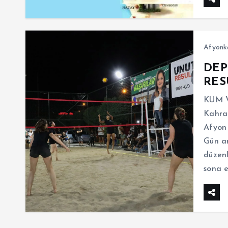
Afyonk
DEP
RES
KUM 
Kahra
Afyon
Gün an
düzenl
sona e