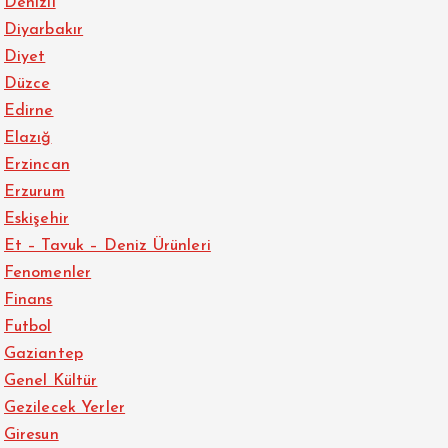
Denizli
Diyarbakır
Diyet
Düzce
Edirne
Elazığ
Erzincan
Erzurum
Eskişehir
Et – Tavuk – Deniz Ürünleri
Fenomenler
Finans
Futbol
Gaziantep
Genel Kültür
Gezilecek Yerler
Giresun