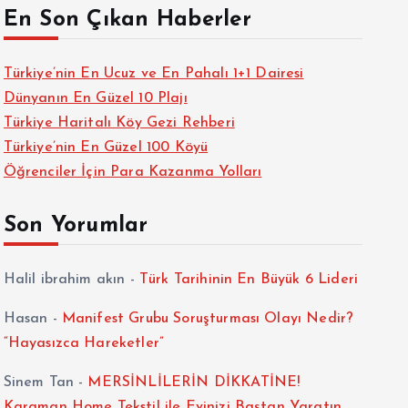
En Son Çıkan Haberler
Türkiye’nin En Ucuz ve En Pahalı 1+1 Dairesi
Dünyanın En Güzel 10 Plajı
Türkiye Haritalı Köy Gezi Rehberi
Türkiye’nin En Güzel 100 Köyü
Öğrenciler İçin Para Kazanma Yolları
Son Yorumlar
Halil ibrahim akın
-
Türk Tarihinin En Büyük 6 Lideri
Hasan
-
Manifest Grubu Soruşturması Olayı Nedir?
“Hayasızca Hareketler”
Sinem Tan
-
MERSİNLİLERİN DİKKATİNE!
Karaman Home Tekstil ile Evinizi Baştan Yaratın