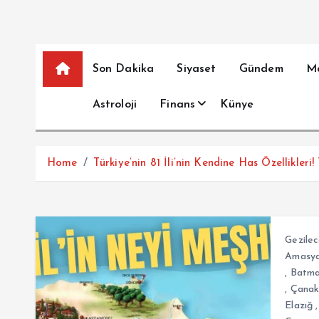
Son Dakika
Siyaset
Gündem
M
Astroloji
Finans
Künye
Home
Türkiye’nin 81 İli’nin Kendine Has Özellikleri!
Gezilec
Amasy
,
Batm
,
Çanak
Elazığ