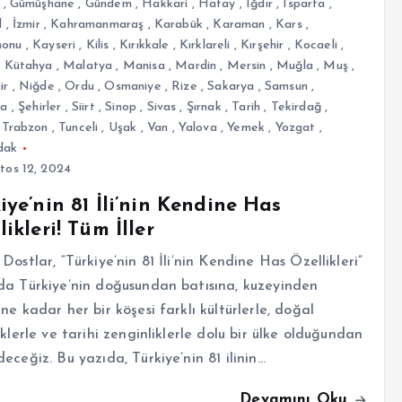
,
Gümüşhane
,
Gündem
,
Hakkari
,
Hatay
,
Iğdır
,
Isparta
,
l
,
İzmir
,
Kahramanmaraş
,
Karabük
,
Karaman
,
Kars
,
monu
,
Kayseri
,
Kilis
,
Kırıkkale
,
Kırklareli
,
Kırşehir
,
Kocaeli
,
,
Kütahya
,
Malatya
,
Manisa
,
Mardin
,
Mersin
,
Muğla
,
Muş
,
ir
,
Niğde
,
Ordu
,
Osmaniye
,
Rize
,
Sakarya
,
Samsun
,
fa
,
Şehirler
,
Siirt
,
Sinop
,
Sivas
,
Şırnak
,
Tarih
,
Tekirdağ
,
,
Trabzon
,
Tunceli
,
Uşak
,
Van
,
Yalova
,
Yemek
,
Yozgat
,
dak
tos 12, 2024
iye’nin 81 İli’nin Kendine Has
likleri! Tüm İller
Dostlar, “Türkiye’nin 81 İli’nin Kendine Has Özellikleri”
a Türkiye’nin doğusundan batısına, kuzeyinden
ne kadar her bir köşesi farklı kültürlerle, doğal
iklerle ve tarihi zenginliklerle dolu bir ülke olduğundan
eceğiz. Bu yazıda, Türkiye’nin 81 ilinin…
Devamını Oku