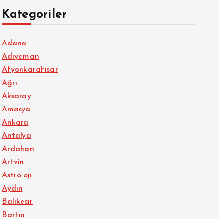
Kategoriler
Adana
Adıyaman
Afyonkarahisar
Ağrı
Aksaray
Amasya
Ankara
Antalya
Ardahan
Artvin
Astroloji
Aydın
Balıkesir
Bartın