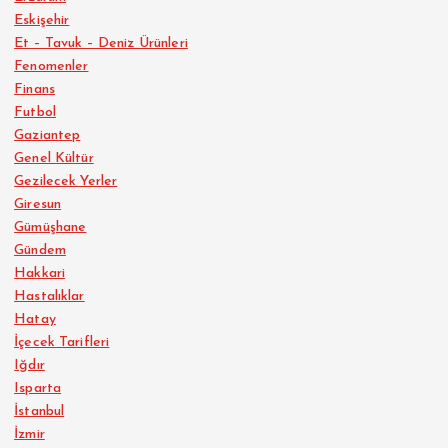
Eskişehir
Et – Tavuk – Deniz Ürünleri
Fenomenler
Finans
Futbol
Gaziantep
Genel Kültür
Gezilecek Yerler
Giresun
Gümüşhane
Gündem
Hakkari
Hastalıklar
Hatay
İçecek Tarifleri
Iğdır
Isparta
İstanbul
İzmir