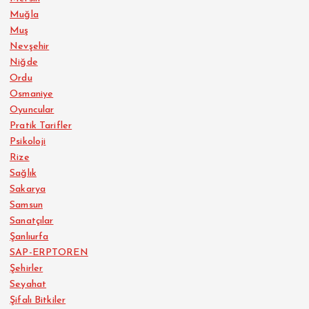
Muğla
Muş
Nevşehir
Niğde
Ordu
Osmaniye
Oyuncular
Pratik Tarifler
Psikoloji
Rize
Sağlık
Sakarya
Samsun
Sanatçılar
Şanlıurfa
SAP-ERPTOREN
Şehirler
Seyahat
Şifalı Bitkiler