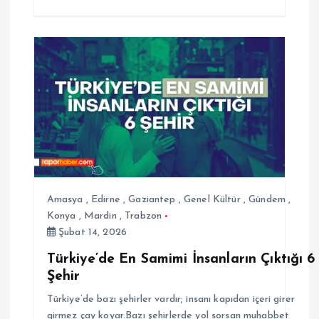
Amasya
,
Edirne
,
Gaziantep
,
Genel Kültür
,
Gündem
,
Konya
,
Mardin
,
Trabzon
Şubat 14, 2026
Türkiye’de En Samimi İnsanların Çıktığı 6
Şehir
Türkiye’de bazı şehirler vardır; insanı kapıdan içeri girer
girmez çay koyar.Bazı şehirlerde yol sorsan muhabbet