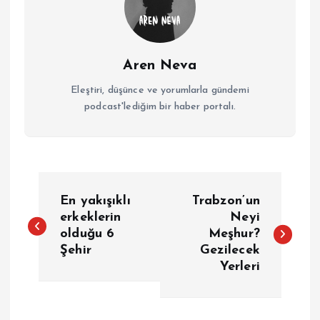
Aren Neva
Eleştiri, düşünce ve yorumlarla gündemi
podcast'lediğim bir haber portalı.
Y
En yakışıklı
Trabzon’un
a
erkeklerin
Neyi
olduğu 6
Meşhur?
Şehir
Gezilecek
z
Yerleri
ı