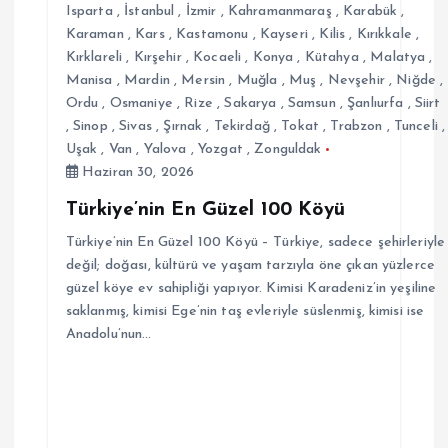
Isparta
,
İstanbul
,
İzmir
,
Kahramanmaraş
,
Karabük
,
Karaman
,
Kars
,
Kastamonu
,
Kayseri
,
Kilis
,
Kırıkkale
,
Kırklareli
,
Kırşehir
,
Kocaeli
,
Konya
,
Kütahya
,
Malatya
,
Manisa
,
Mardin
,
Mersin
,
Muğla
,
Muş
,
Nevşehir
,
Niğde
,
Ordu
,
Osmaniye
,
Rize
,
Sakarya
,
Samsun
,
Şanlıurfa
,
Siirt
,
Sinop
,
Sivas
,
Şırnak
,
Tekirdağ
,
Tokat
,
Trabzon
,
Tunceli
,
Uşak
,
Van
,
Yalova
,
Yozgat
,
Zonguldak
Haziran 30, 2026
Türkiye’nin En Güzel 100 Köyü
Türkiye’nin En Güzel 100 Köyü – Türkiye, sadece şehirleriyle
değil; doğası, kültürü ve yaşam tarzıyla öne çıkan yüzlerce
güzel köye ev sahipliği yapıyor. Kimisi Karadeniz’in yeşiline
saklanmış, kimisi Ege’nin taş evleriyle süslenmiş, kimisi ise
Anadolu’nun…