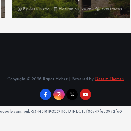
By
Aren Neva
Haziran 30, 2026
3960 views
Copyright © 2026 Rapor Haber | Powered by
Desert Themes
google.com, pub-5344518190537118, DIRECT, f08c47fec0942fa0