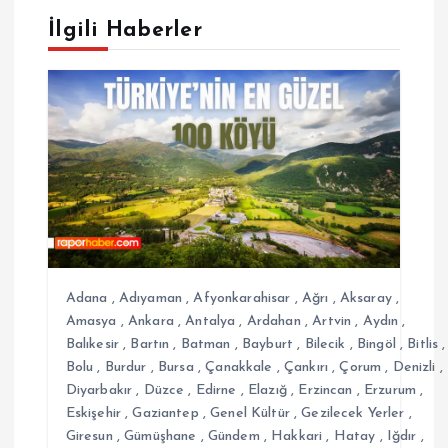
g
İlgili Haberler
e
z
i
n
m
e
Adana
,
Adıyaman
,
Afyonkarahisar
,
Ağrı
,
Aksaray
,
Amasya
,
Ankara
,
Antalya
,
Ardahan
,
Artvin
,
Aydın
,
s
Balıkesir
,
Bartın
,
Batman
,
Bayburt
,
Bilecik
,
Bingöl
,
Bitlis
,
Bolu
,
Burdur
,
Bursa
,
Çanakkale
,
Çankırı
,
Çorum
,
Denizli
,
Diyarbakır
,
Düzce
,
Edirne
,
Elazığ
,
Erzincan
,
Erzurum
,
i
Eskişehir
,
Gaziantep
,
Genel Kültür
,
Gezilecek Yerler
,
Giresun
,
Gümüşhane
,
Gündem
,
Hakkari
,
Hatay
,
Iğdır
,