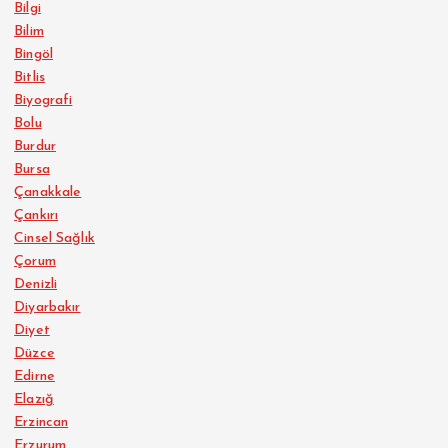
Bilgi
Bilim
Bingöl
Bitlis
Biyografi
Bolu
Burdur
Bursa
Çanakkale
Çankırı
Cinsel Sağlık
Çorum
Denizli
Diyarbakır
Diyet
Düzce
Edirne
Elazığ
Erzincan
Erzurum