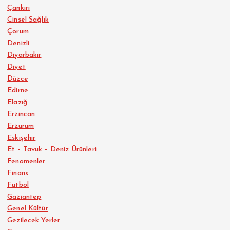
Çankırı
Cinsel Sağlık
Çorum
Denizli
Diyarbakır
Diyet
Düzce
Edirne
Elazığ
Erzincan
Erzurum
Eskişehir
Et – Tavuk – Deniz Ürünleri
Fenomenler
Finans
Futbol
Gaziantep
Genel Kültür
Gezilecek Yerler