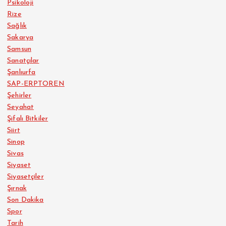
Psikoloji
Rize
Sağlık
Sakarya
Samsun
Sanatçılar
Şanlıurfa
SAP-ERPTOREN
Şehirler
Seyahat
Şifalı Bitkiler
Siirt
Sinop
Sivas
Siyaset
Siyasetçiler
Şırnak
Son Dakika
Spor
Tarih