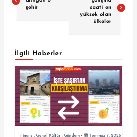
a
alıngan 6
çalışma
şehir
saati en
yüksek olan
z
ülkeler
ı
g
İlgili Haberler
e
z
i
n
m
Finans
,
Genel Kültür
,
Gündem
Temmuz 7, 2026