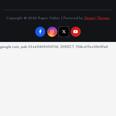
Copyright © 2026 Rapor Haber | Powered by
Desert Themes
google.com, pub-5344518190537118, DIRECT, f08c47fec0942fa0