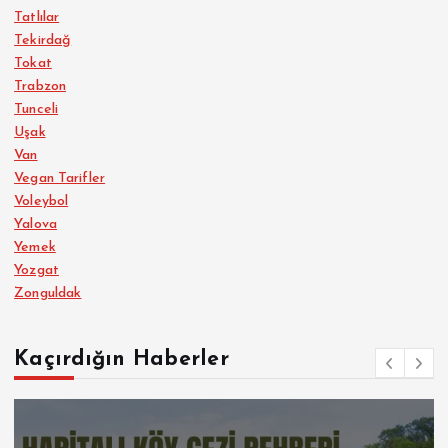
Tatlılar
Tekirdağ
Tokat
Trabzon
Tunceli
Uşak
Van
Vegan Tarifler
Voleybol
Yalova
Yemek
Yozgat
Zonguldak
Kaçırdığın Haberler