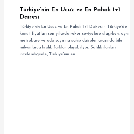
e
Türkiye’nin En Ucuz ve En Pahalı 1+1
s
Dairesi
i
Türkiye’nin En Ucuz ve En Pahalı 1+1 Dairesi – Türkiye’de
konut fiyatları son yıllarda rekor seviyelere ulaşırken, aynı
metrekare ve oda sayısına sahip daireler arasında bile
milyonlarca liralık farklar oluşabiliyor. Satılık ilanları
incelendiğinde, Türkiye’nin en…