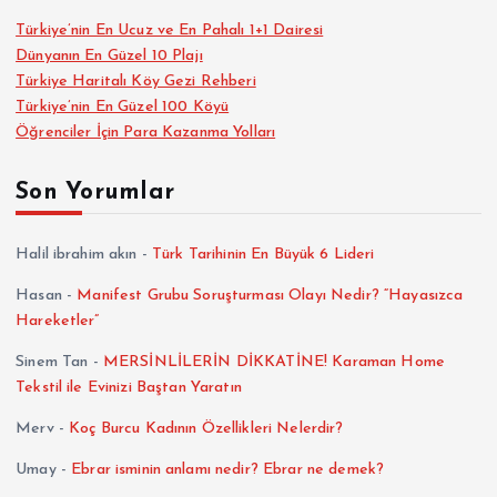
Türkiye’nin En Ucuz ve En Pahalı 1+1 Dairesi
Dünyanın En Güzel 10 Plajı
Türkiye Haritalı Köy Gezi Rehberi
Türkiye’nin En Güzel 100 Köyü
Öğrenciler İçin Para Kazanma Yolları
Son Yorumlar
Halil ibrahim akın
-
Türk Tarihinin En Büyük 6 Lideri
Hasan
-
Manifest Grubu Soruşturması Olayı Nedir? “Hayasızca
Hareketler”
Sinem Tan
-
MERSİNLİLERİN DİKKATİNE! Karaman Home
Tekstil ile Evinizi Baştan Yaratın
Merv
-
Koç Burcu Kadının Özellikleri Nelerdir?
Umay
-
Ebrar isminin anlamı nedir? Ebrar ne demek?