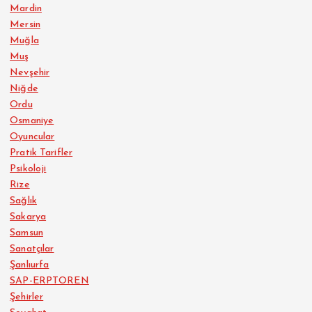
Mardin
Mersin
Muğla
Muş
Nevşehir
Niğde
Ordu
Osmaniye
Oyuncular
Pratik Tarifler
Psikoloji
Rize
Sağlık
Sakarya
Samsun
Sanatçılar
Şanlıurfa
SAP-ERPTOREN
Şehirler