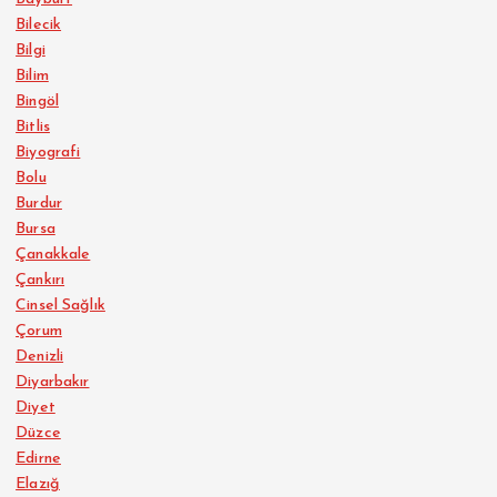
Bilecik
Bilgi
Bilim
Bingöl
Bitlis
Biyografi
Bolu
Burdur
Bursa
Çanakkale
Çankırı
Cinsel Sağlık
Çorum
Denizli
Diyarbakır
Diyet
Düzce
Edirne
Elazığ