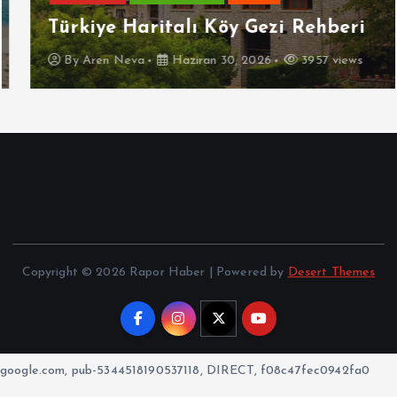
Türkiye Haritalı Köy Gezi Rehberi
By
Aren Neva
Haziran 30, 2026
3957 views
Copyright © 2026 Rapor Haber | Powered by
Desert Themes
google.com, pub-5344518190537118, DIRECT, f08c47fec0942fa0