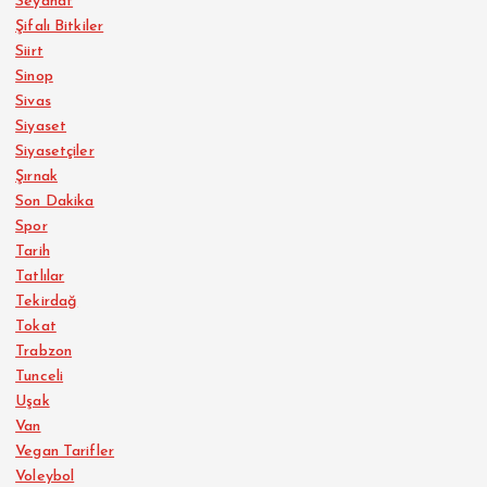
Seyahat
Şifalı Bitkiler
Siirt
Sinop
Sivas
Siyaset
Siyasetçiler
Şırnak
Son Dakika
Spor
Tarih
Tatlılar
Tekirdağ
Tokat
Trabzon
Tunceli
Uşak
Van
Vegan Tarifler
Voleybol