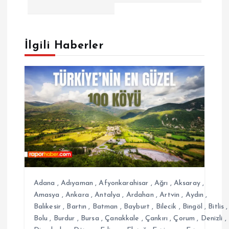
g
e
İlgili Haberler
z
i
n
m
e
Adana
,
Adıyaman
,
Afyonkarahisar
,
Ağrı
,
Aksaray
,
s
Amasya
,
Ankara
,
Antalya
,
Ardahan
,
Artvin
,
Aydın
,
Balıkesir
,
Bartın
,
Batman
,
Bayburt
,
Bilecik
,
Bingöl
,
Bitlis
,
Bolu
,
Burdur
,
Bursa
,
Çanakkale
,
Çankırı
,
Çorum
,
Denizli
,
i