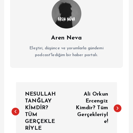
Aren Neva
Eleştiri, düşünce ve yorumlarla gündemi
podcast'lediğim bir haber portalı.
Y
NESULLAH
Ali Orkun
a
TANĞLAY
Ercengiz
KİMDİR?
Kimdir? Tüm
TÜM
Gerçekleriyl
z
GERÇEKLE
e!
RİYLE
ı