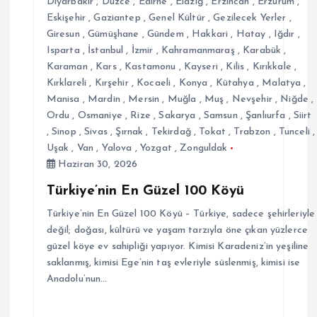
Diyarbakır
,
Düzce
,
Edirne
,
Elazığ
,
Erzincan
,
Erzurum
,
Eskişehir
,
Gaziantep
,
Genel Kültür
,
Gezilecek Yerler
,
Giresun
,
Gümüşhane
,
Gündem
,
Hakkari
,
Hatay
,
Iğdır
,
Isparta
,
İstanbul
,
İzmir
,
Kahramanmaraş
,
Karabük
,
Karaman
,
Kars
,
Kastamonu
,
Kayseri
,
Kilis
,
Kırıkkale
,
Kırklareli
,
Kırşehir
,
Kocaeli
,
Konya
,
Kütahya
,
Malatya
,
Manisa
,
Mardin
,
Mersin
,
Muğla
,
Muş
,
Nevşehir
,
Niğde
,
Ordu
,
Osmaniye
,
Rize
,
Sakarya
,
Samsun
,
Şanlıurfa
,
Siirt
,
Sinop
,
Sivas
,
Şırnak
,
Tekirdağ
,
Tokat
,
Trabzon
,
Tunceli
,
Uşak
,
Van
,
Yalova
,
Yozgat
,
Zonguldak
Haziran 30, 2026
Türkiye’nin En Güzel 100 Köyü
Türkiye’nin En Güzel 100 Köyü – Türkiye, sadece şehirleriyle
değil; doğası, kültürü ve yaşam tarzıyla öne çıkan yüzlerce
güzel köye ev sahipliği yapıyor. Kimisi Karadeniz’in yeşiline
saklanmış, kimisi Ege’nin taş evleriyle süslenmiş, kimisi ise
Anadolu’nun…