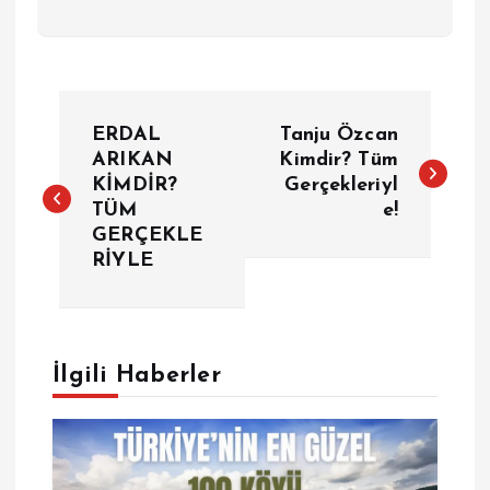
Y
ERDAL
Tanju Özcan
a
ARIKAN
Kimdir? Tüm
KİMDİR?
Gerçekleriyl
TÜM
e!
z
GERÇEKLE
RİYLE
ı
g
e
İlgili Haberler
z