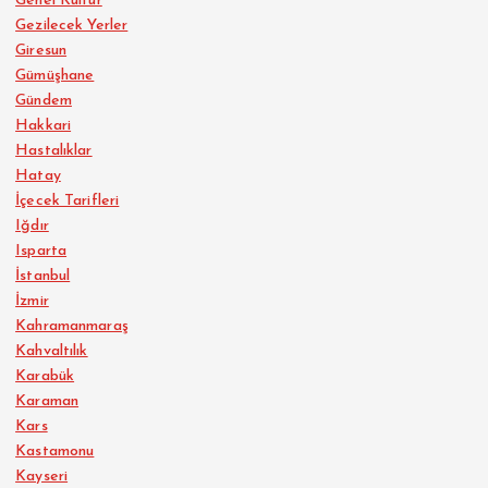
Genel Kültür
Gezilecek Yerler
Giresun
Gümüşhane
Gündem
Hakkari
Hastalıklar
Hatay
İçecek Tarifleri
Iğdır
Isparta
İstanbul
İzmir
Kahramanmaraş
Kahvaltılık
Karabük
Karaman
Kars
Kastamonu
Kayseri