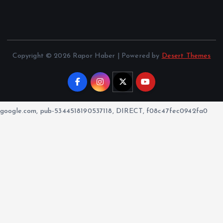
Copyright © 2026 Rapor Haber | Powered by
Desert Themes
google.com, pub-5344518190537118, DIRECT, f08c47fec0942fa0