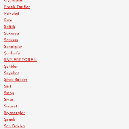
Oyuncular
Pratik Tarifler
Psikoloji
Rize
Sağlık
Sakarya
Samsun
Sanatçılar
Şanlıurfa
SAP-ERPTOREN
Şehirler
Seyahat
Şifalı Bitkiler
Siirt
Sinop
Sivas
Siyaset
Siyasetçiler
Şırnak
Son Dakika