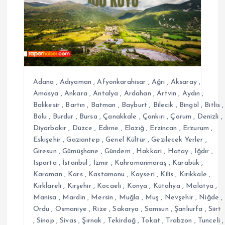
i
n
m
e
Adana
,
Adıyaman
,
Afyonkarahisar
,
Ağrı
,
Aksaray
,
s
Amasya
,
Ankara
,
Antalya
,
Ardahan
,
Artvin
,
Aydın
,
Balıkesir
,
Bartın
,
Batman
,
Bayburt
,
Bilecik
,
Bingöl
,
Bitlis
,
Bolu
,
Burdur
,
Bursa
,
Çanakkale
,
Çankırı
,
Çorum
,
Denizli
,
i
Diyarbakır
,
Düzce
,
Edirne
,
Elazığ
,
Erzincan
,
Erzurum
,
Eskişehir
,
Gaziantep
,
Genel Kültür
,
Gezilecek Yerler
,
Giresun
,
Gümüşhane
,
Gündem
,
Hakkari
,
Hatay
,
Iğdır
,
Isparta
,
İstanbul
,
İzmir
,
Kahramanmaraş
,
Karabük
,
Karaman
,
Kars
,
Kastamonu
,
Kayseri
,
Kilis
,
Kırıkkale
,
Kırklareli
,
Kırşehir
,
Kocaeli
,
Konya
,
Kütahya
,
Malatya
,
Manisa
,
Mardin
,
Mersin
,
Muğla
,
Muş
,
Nevşehir
,
Niğde
,
Ordu
,
Osmaniye
,
Rize
,
Sakarya
,
Samsun
,
Şanlıurfa
,
Siirt
,
Sinop
,
Sivas
,
Şırnak
,
Tekirdağ
,
Tokat
,
Trabzon
,
Tunceli
,