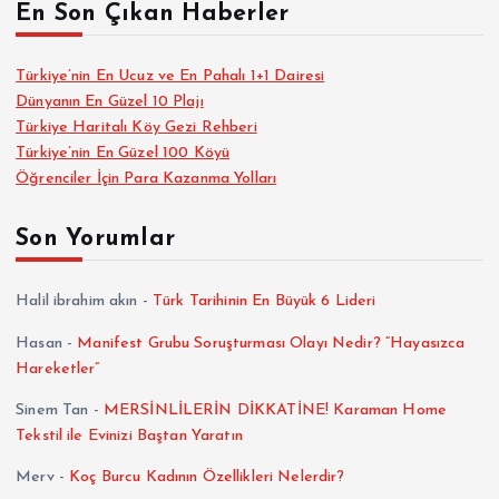
En Son Çıkan Haberler
Türkiye’nin En Ucuz ve En Pahalı 1+1 Dairesi
Dünyanın En Güzel 10 Plajı
Türkiye Haritalı Köy Gezi Rehberi
Türkiye’nin En Güzel 100 Köyü
Öğrenciler İçin Para Kazanma Yolları
Son Yorumlar
Halil ibrahim akın
-
Türk Tarihinin En Büyük 6 Lideri
Hasan
-
Manifest Grubu Soruşturması Olayı Nedir? “Hayasızca
Hareketler”
Sinem Tan
-
MERSİNLİLERİN DİKKATİNE! Karaman Home
Tekstil ile Evinizi Baştan Yaratın
Merv
-
Koç Burcu Kadının Özellikleri Nelerdir?