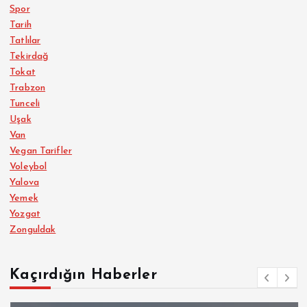
Spor
Tarih
Tatlılar
Tekirdağ
Tokat
Trabzon
Tunceli
Uşak
Van
Vegan Tarifler
Voleybol
Yalova
Yemek
Yozgat
Zonguldak
Kaçırdığın Haberler