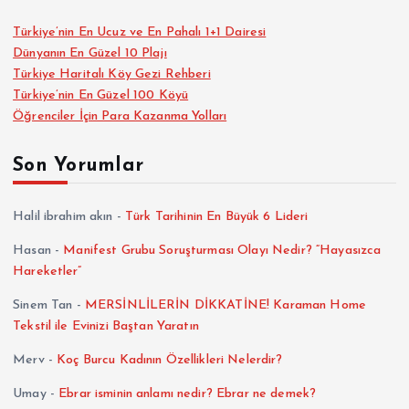
Türkiye’nin En Ucuz ve En Pahalı 1+1 Dairesi
Dünyanın En Güzel 10 Plajı
Türkiye Haritalı Köy Gezi Rehberi
Türkiye’nin En Güzel 100 Köyü
Öğrenciler İçin Para Kazanma Yolları
Son Yorumlar
Halil ibrahim akın
-
Türk Tarihinin En Büyük 6 Lideri
Hasan
-
Manifest Grubu Soruşturması Olayı Nedir? “Hayasızca
Hareketler”
Sinem Tan
-
MERSİNLİLERİN DİKKATİNE! Karaman Home
Tekstil ile Evinizi Baştan Yaratın
Merv
-
Koç Burcu Kadının Özellikleri Nelerdir?
Umay
-
Ebrar isminin anlamı nedir? Ebrar ne demek?