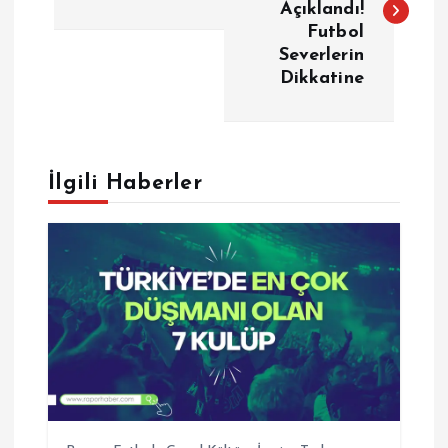
Açıklandı!
z
Futbol
Severlerin
ı
Dikkatine
g
e
İlgili Haberler
z
i
n
m
e