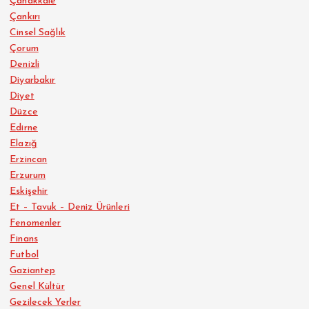
Çanakkale
Çankırı
Cinsel Sağlık
Çorum
Denizli
Diyarbakır
Diyet
Düzce
Edirne
Elazığ
Erzincan
Erzurum
Eskişehir
Et – Tavuk – Deniz Ürünleri
Fenomenler
Finans
Futbol
Gaziantep
Genel Kültür
Gezilecek Yerler