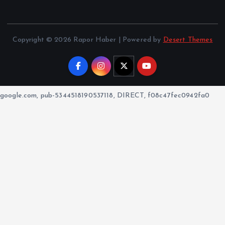
Copyright © 2026 Rapor Haber | Powered by
Desert Themes
google.com, pub-5344518190537118, DIRECT, f08c47fec0942fa0