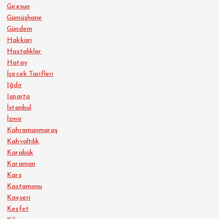
Giresun
Gümüşhane
Gündem
Hakkari
Hastalıklar
Hatay
İçecek Tarifleri
Iğdır
Isparta
İstanbul
İzmir
Kahramanmaraş
Kahvaltılık
Karabük
Karaman
Kars
Kastamonu
Kayseri
Keşfet