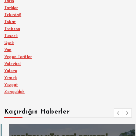
Tarih
Tatlılar
Tekirdağ
Tokat
Trabzon
Tunceli
Uşak
Van
Vegan Tarifler
Voleybol
Yalova
Yemek
Yozgat
Zonguldak
Kaçırdığın Haberler