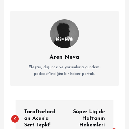
Aren Neva
Eleştiri, düşünce ve yorumlarla gündemi
podcast'lediğim bir haber portalı.
Y
Taraftarlard
Süper Lig’de
a
an Acun’a
Haftanın
Sert Tepki!
Hakemleri