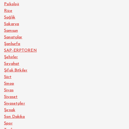
Psikoloji
Rize
Sağlık
Sakarya
Samsun
Sanatçılar
Şanlıurfa
SAP-ERPTOREN
Şehirler
Seyahat
Şifalı Bitkiler
Siirt
Sinop
Sivas
Siyaset
Siyasetçiler
Şırnak
Son Dakika
Spor