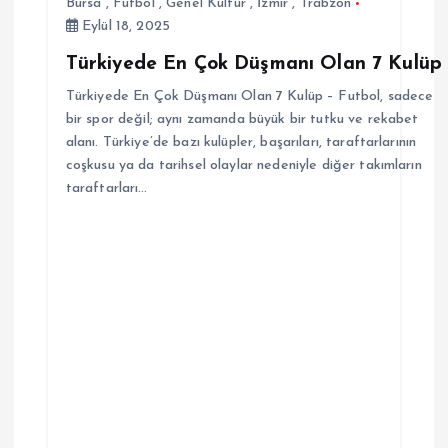
s
Bursa
,
Futbol
,
Genel Kültür
,
İzmir
,
Trabzon
Eylül 18, 2025
i
Türkiyede En Çok Düşmanı Olan 7 Kulüp
Türkiyede En Çok Düşmanı Olan 7 Kulüp – Futbol, sadece
bir spor değil; aynı zamanda büyük bir tutku ve rekabet
alanı. Türkiye’de bazı kulüpler, başarıları, taraftarlarının
coşkusu ya da tarihsel olaylar nedeniyle diğer takımların
taraftarları…