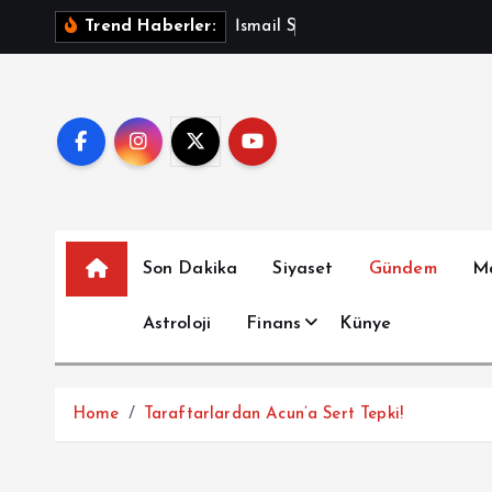
İ
İ
s
m
a
i
l
S
a
y
m
a
z
A
ç
Trend Haberler:
ç
e
r
i
ğ
e
a
t
Son Dakika
Siyaset
Gündem
M
l
a
Astroloji
Finans
Künye
Home
Taraftarlardan Acun’a Sert Tepki!