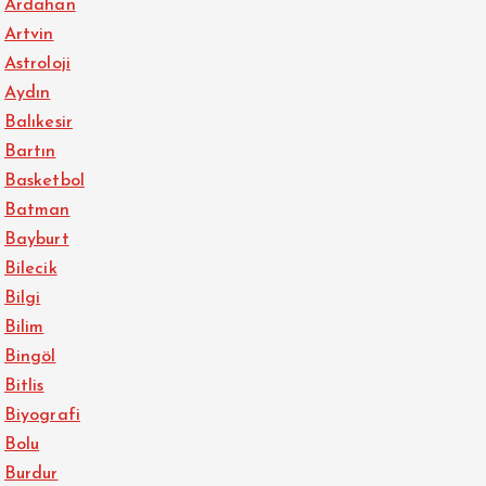
Ardahan
Artvin
Astroloji
Aydın
Balıkesir
Bartın
Basketbol
Batman
Bayburt
Bilecik
Bilgi
Bilim
Bingöl
Bitlis
Biyografi
Bolu
Burdur