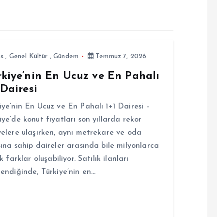
ns
,
Genel Kültür
,
Gündem
Temmuz 7, 2026
rkiye’nin En Ucuz ve En Pahalı
 Dairesi
iye’nin En Ucuz ve En Pahalı 1+1 Dairesi –
iye’de konut fiyatları son yıllarda rekor
yelere ulaşırken, aynı metrekare ve oda
sına sahip daireler arasında bile milyonlarca
ık farklar oluşabiliyor. Satılık ilanları
lendiğinde, Türkiye’nin en…