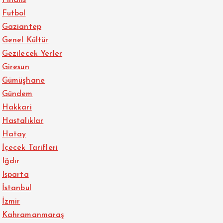
Finans
Futbol
Gaziantep
Genel Kültür
Gezilecek Yerler
Giresun
Gümüşhane
Gündem
Hakkari
Hastalıklar
Hatay
İçecek Tarifleri
Iğdır
Isparta
İstanbul
İzmir
Kahramanmaraş