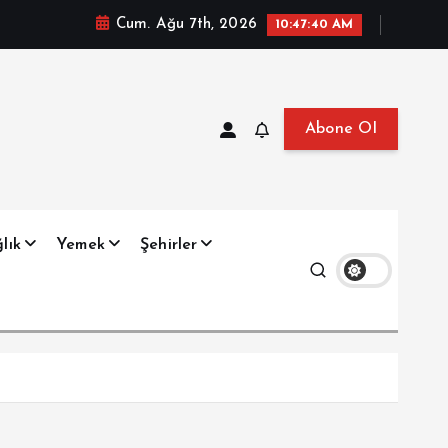
Cum. Ağu 7th, 2026
10:47:41 AM
Abone Ol
at, Haberler, Biyografi, Bilgi
lık
Yemek
Şehirler