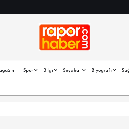
Haber, Spor, Magazin, Sağlık, Son Dakika, Gündem, Seyah
agazin
Spor
Bilgi
Seyahat
Biyografi
Sağ