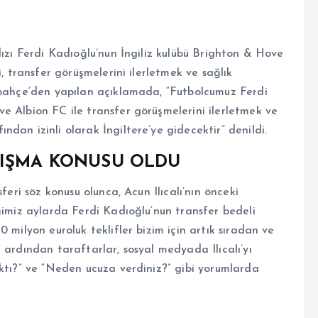
dızı Ferdi Kadıoğlu’nun İngiliz kulübü Brighton & Hove
i, transfer görüşmelerini ilerletmek ve sağlık
rbahçe’den yapılan açıklamada, “Futbolcumuz Ferdi
e Albion FC ile transfer görüşmelerini ilerletmek ve
dan izinli olarak İngiltere’ye gidecektir” denildi.
TIŞMA KONUSU OLDU
feri söz konusu olunca, Acun Ilıcalı’nın önceki
ğimiz aylarda Ferdi Kadıoğlu’nun transfer bedeli
 milyon euroluk teklifler bizim için artık sıradan ve
 ardından taraftarlar, sosyal medyada Ilıcalı’yı
aktı?” ve “Neden ucuza verdiniz?” gibi yorumlarda