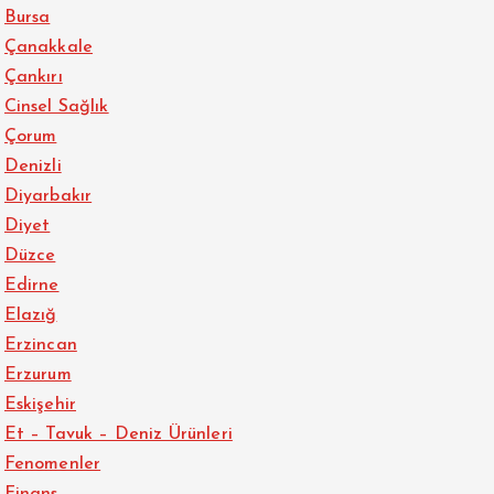
Bursa
Çanakkale
Çankırı
Cinsel Sağlık
Çorum
Denizli
Diyarbakır
Diyet
Düzce
Edirne
Elazığ
Erzincan
Erzurum
Eskişehir
Et – Tavuk – Deniz Ürünleri
Fenomenler