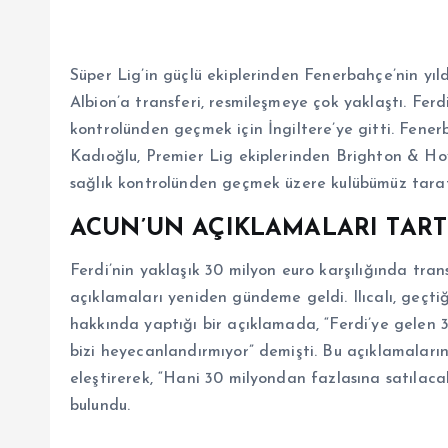
Süper Lig’in güçlü ekiplerinden Fenerbahçe’nin yıl
Albion’a transferi, resmileşmeye çok yaklaştı. Ferd
kontrolünden geçmek için İngiltere’ye gitti. Fene
Kadıoğlu, Premier Lig ekiplerinden Brighton & Hov
sağlık kontrolünden geçmek üzere kulübümüz tarafın
ACUN’UN AÇIKLAMALARI TAR
Ferdi’nin yaklaşık 30 milyon euro karşılığında trans
açıklamaları yeniden gündeme geldi. Ilıcalı, geçti
hakkında yaptığı bir açıklamada, “Ferdi’ye gelen 30
bizi heyecanlandırmıyor” demişti. Bu açıklamaların
eleştirerek, “Hani 30 milyondan fazlasına satılac
bulundu.