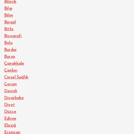
Bilecik
Bilgi
Bilim
Bingöl
Bitlis
Biyografi
Bolu
Burdur
Bursa
Çanakkale
Çankırı
Cinsel Sağlık
Çorum
Denizli
Diyarbakır
Diyet
Düzce
Edirne
Elazığ
Erzincan