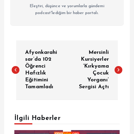
Eleştiri, düşünce ve yorumlarla gündemi
podcast'lediğim bir haber portalı.
Y
Afyonkarahi
Mersinli
a
sar’da 102
Kursiyerler
Öğrenci
‘Kırkyama
Hafızlık
Çocuk
z
Eğitimini
Yorganı’
Tamamladı
Sergisi Açtı
ı
g
e
İlgili Haberler