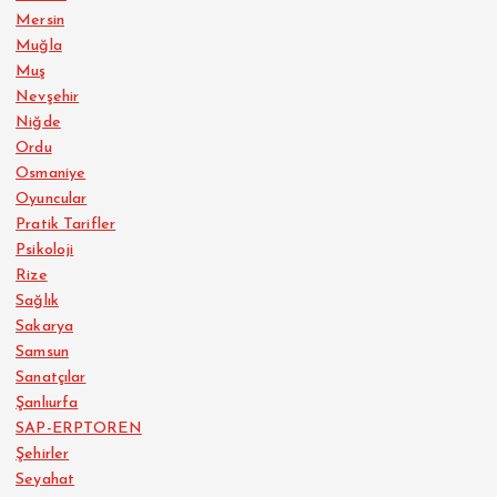
Mersin
Muğla
Muş
Nevşehir
Niğde
Ordu
Osmaniye
Oyuncular
Pratik Tarifler
Psikoloji
Rize
Sağlık
Sakarya
Samsun
Sanatçılar
Şanlıurfa
SAP-ERPTOREN
Şehirler
Seyahat