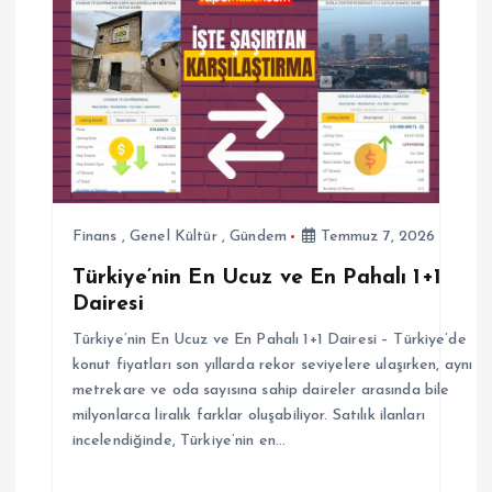
z
i
n
m
e
Finans
,
Genel Kültür
,
Gündem
Temmuz 7, 2026
s
Türkiye’nin En Ucuz ve En Pahalı 1+1
Dairesi
i
Türkiye’nin En Ucuz ve En Pahalı 1+1 Dairesi – Türkiye’de
konut fiyatları son yıllarda rekor seviyelere ulaşırken, aynı
metrekare ve oda sayısına sahip daireler arasında bile
milyonlarca liralık farklar oluşabiliyor. Satılık ilanları
incelendiğinde, Türkiye’nin en…