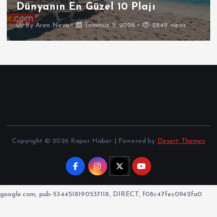
Türkiye Haritalı Köy Gezi Rehberi
By
Aren Neva
Haziran 30, 2026
3921 views
Copyright © 2026 Rapor Haber | Powered by
Desert Themes
google.com, pub-5344518190537118, DIRECT, f08c47fec0942fa0