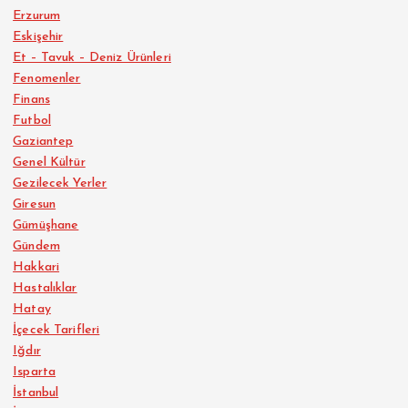
Erzurum
Eskişehir
Et – Tavuk – Deniz Ürünleri
Fenomenler
Finans
Futbol
Gaziantep
Genel Kültür
Gezilecek Yerler
Giresun
Gümüşhane
Gündem
Hakkari
Hastalıklar
Hatay
İçecek Tarifleri
Iğdır
Isparta
İstanbul