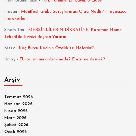
Halil ibrahim akın
-
Türk Tarihinin En Büyük 6 Lideri
Hasan
-
Manifest Grubu Soruşturması Olayı Nedir? “Hayasızca
Hareketler”
Sinem Tan
-
MERSİNLİLERİN DİKKATİNE! Karaman Home
Tekstil ile Evinizi Baştan Yaratın
Merv
-
Koç Burcu Kadının Özellikleri Nelerdir?
Umay
-
Ebrar isminin anlamı nedir? Ebrar ne demek?
Arşiv
Temmuz 2026
Haziran 2026
Nisan 2026
Mart 2026
Şubat 2026
Ocak 2026