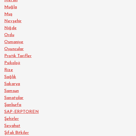
Mersin
Muğla
Muş
Nevşehir
Niğde
Ordu
Osmaniye
Oyuncular
Pratik Tarifler
Psikoloji
Rize
Sağlık
Sakarya
Samsun
Sanatçılar
Şanlıurfa
SAP-ERPTOREN
Şehirler
Seyahat
Şifalı Bitkiler