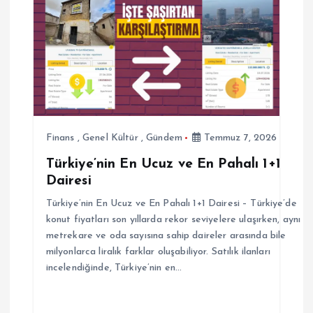
n
m
e
s
Finans
,
Genel Kültür
,
Gündem
Temmuz 7, 2026
i
Türkiye’nin En Ucuz ve En Pahalı 1+1
Dairesi
Türkiye’nin En Ucuz ve En Pahalı 1+1 Dairesi – Türkiye’de
konut fiyatları son yıllarda rekor seviyelere ulaşırken, aynı
metrekare ve oda sayısına sahip daireler arasında bile
milyonlarca liralık farklar oluşabiliyor. Satılık ilanları
incelendiğinde, Türkiye’nin en…