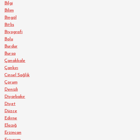
Bilgi
Bilim
Bingöl
Bitlis
Biyografi
Bolu
Burdur
Bursa
Çanakkale
Çankırı
Cinsel Sağlık
Çorum
Denizli
Diyarbakır
Diyet
Düzce
Edirne
Elazığ
Erzincan
Erzurum