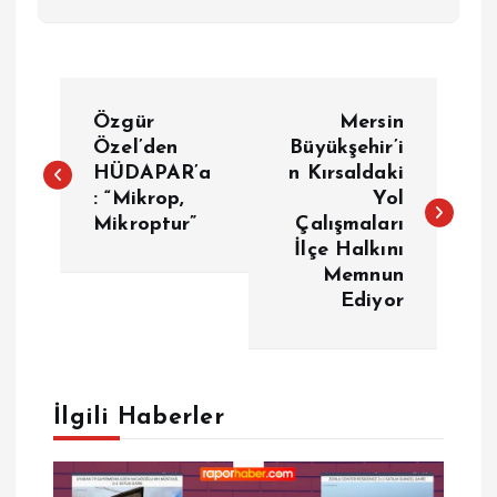
Y
Özgür
Mersin
a
Özel’den
Büyükşehir’i
HÜDAPAR’a
n Kırsaldaki
: “Mikrop,
Yol
z
Mikroptur”
Çalışmaları
İlçe Halkını
ı
Memnun
Ediyor
g
e
İlgili Haberler
z
i