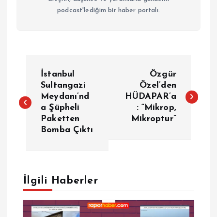
podcast'lediğim bir haber portalı.
Y
İstanbul
Özgür
a
Sultangazi
Özel’den
Meydanı’nd
HÜDAPAR’a
a Şüpheli
: “Mikrop,
z
Paketten
Mikroptur”
Bomba Çıktı
ı
g
e
İlgili Haberler
z