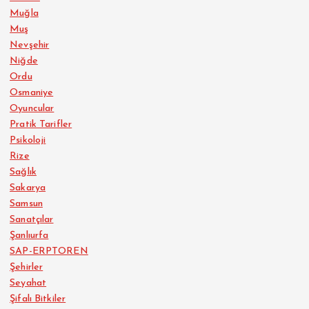
Muğla
Muş
Nevşehir
Niğde
Ordu
Osmaniye
Oyuncular
Pratik Tarifler
Psikoloji
Rize
Sağlık
Sakarya
Samsun
Sanatçılar
Şanlıurfa
SAP-ERPTOREN
Şehirler
Seyahat
Şifalı Bitkiler