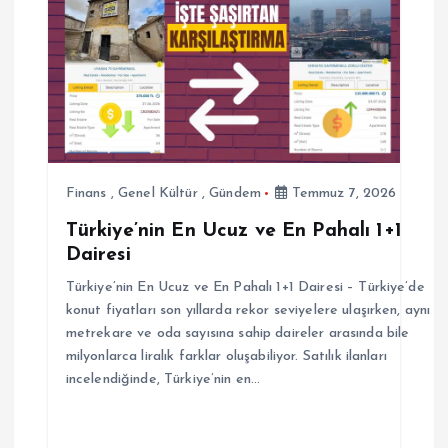
i
n
m
e
Finans
,
Genel Kültür
,
Gündem
Temmuz 7, 2026
s
Türkiye’nin En Ucuz ve En Pahalı 1+1
Dairesi
i
Türkiye’nin En Ucuz ve En Pahalı 1+1 Dairesi – Türkiye’de
konut fiyatları son yıllarda rekor seviyelere ulaşırken, aynı
metrekare ve oda sayısına sahip daireler arasında bile
milyonlarca liralık farklar oluşabiliyor. Satılık ilanları
incelendiğinde, Türkiye’nin en…