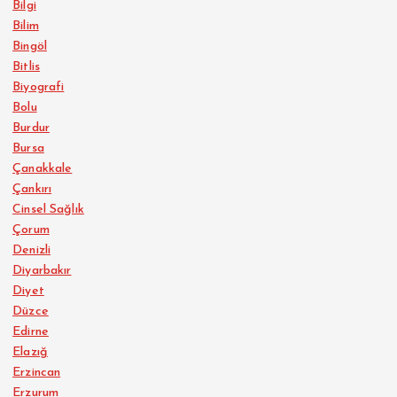
Bilgi
Bilim
Bingöl
Bitlis
Biyografi
Bolu
Burdur
Bursa
Çanakkale
Çankırı
Cinsel Sağlık
Çorum
Denizli
Diyarbakır
Diyet
Düzce
Edirne
Elazığ
Erzincan
Erzurum