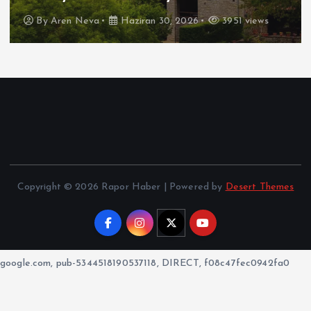
By
Aren Neva
Haziran 30, 2026
3951 views
Copyright © 2026 Rapor Haber | Powered by
Desert Themes
google.com, pub-5344518190537118, DIRECT, f08c47fec0942fa0