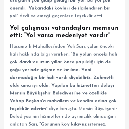
araçların çok gidip geldiği bir yol. Bu yol çok
önemli. Yukarıdaki köyleri de ilgilendiren bir
yol”
dedi ve emeği geçenlere teşekkür etti.
Yol çalışması vatandaşları memnun
etti: “Yol varsa medeniyet vardır”
Hüsametli Mahallesi’nden Veli Sarı, yolun önceki
hali hakkında bilgi verirken,
“Bu yolun önceki hali
çok dardı ve uzun yıllar önce yapıldığı için de
çoğu yerinde göçme ve kırılma. Yani
darmadağın bir hali vardı diyebiliriz. Zahmetli
oldu ama iyi oldu. Yapılan bu hizmetten dolayı
Mersin Büyükşehir Belediyesi’ne ve özellikle
Vahap Başkan’a mahallem ve kendim adına çok
teşekkür ederim”
diye konuştu. Mersin Büyükşehir
Belediyesi’nin hizmetlerinde ayrımcılık olmadığını
anlatan Sarı,
“Görünen köy kılavuz istemez.