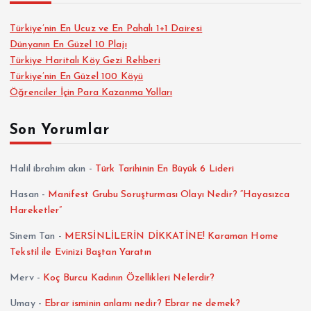
Türkiye’nin En Ucuz ve En Pahalı 1+1 Dairesi
Dünyanın En Güzel 10 Plajı
Türkiye Haritalı Köy Gezi Rehberi
Türkiye’nin En Güzel 100 Köyü
Öğrenciler İçin Para Kazanma Yolları
Son Yorumlar
Halil ibrahim akın
-
Türk Tarihinin En Büyük 6 Lideri
Hasan
-
Manifest Grubu Soruşturması Olayı Nedir? “Hayasızca
Hareketler”
Sinem Tan
-
MERSİNLİLERİN DİKKATİNE! Karaman Home
Tekstil ile Evinizi Baştan Yaratın
Merv
-
Koç Burcu Kadının Özellikleri Nelerdir?
Umay
-
Ebrar isminin anlamı nedir? Ebrar ne demek?