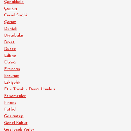
Çanakkale
Çankırı
Cinsel Sağlık
Çorum
Denizli
Diyarbakır
Diyet
Düzce
Edirne
Elazığ
Erzincan
Erzurum
Eskişehir
Et – Tavuk – Deniz Ürünleri
Fenomenler
Finans
Futbol
Gaziantep
Genel Kültür
Gezilecek Yerler