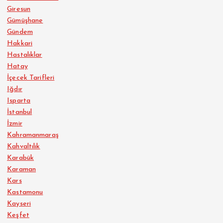
Giresun
Gümüşhane
Gündem
Hakkari
Hastalıklar
Hatay
İçecek Tarifleri
Iğdır
Isparta
İstanbul
İzmir
Kahramanmaraş
Kahvaltılık
Karabük
Karaman
Kars
Kastamonu
Kayseri
Keşfet