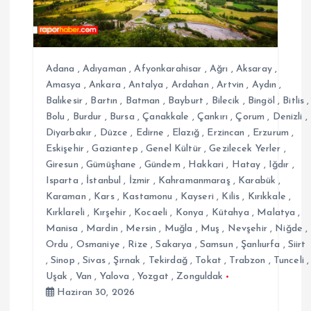
m
e
Adana
,
Adıyaman
,
Afyonkarahisar
,
Ağrı
,
Aksaray
,
s
Amasya
,
Ankara
,
Antalya
,
Ardahan
,
Artvin
,
Aydın
,
Balıkesir
,
Bartın
,
Batman
,
Bayburt
,
Bilecik
,
Bingöl
,
Bitlis
,
Bolu
,
Burdur
,
Bursa
,
Çanakkale
,
Çankırı
,
Çorum
,
Denizli
,
i
Diyarbakır
,
Düzce
,
Edirne
,
Elazığ
,
Erzincan
,
Erzurum
,
Eskişehir
,
Gaziantep
,
Genel Kültür
,
Gezilecek Yerler
,
Giresun
,
Gümüşhane
,
Gündem
,
Hakkari
,
Hatay
,
Iğdır
,
Isparta
,
İstanbul
,
İzmir
,
Kahramanmaraş
,
Karabük
,
Karaman
,
Kars
,
Kastamonu
,
Kayseri
,
Kilis
,
Kırıkkale
,
Kırklareli
,
Kırşehir
,
Kocaeli
,
Konya
,
Kütahya
,
Malatya
,
Manisa
,
Mardin
,
Mersin
,
Muğla
,
Muş
,
Nevşehir
,
Niğde
,
Ordu
,
Osmaniye
,
Rize
,
Sakarya
,
Samsun
,
Şanlıurfa
,
Siirt
,
Sinop
,
Sivas
,
Şırnak
,
Tekirdağ
,
Tokat
,
Trabzon
,
Tunceli
,
Uşak
,
Van
,
Yalova
,
Yozgat
,
Zonguldak
Haziran 30, 2026