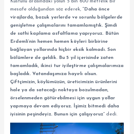
Küstüllü arasındaki yolun 5 bin 600 metrelik bir
mesafe olduğundan söz ederek,
“Daha önce
virajlarda, bozuk yerlerde ve sorunlu bölgelerde
genişletme çalışmalarını tamamlamıştık. Şimdi
de sathi kaplama asfaltlama yapıyoruz. Bütün
Erdemli’nin hemen hemen köyleri birbirine
bağlayan yollarında hiçbir eksik kalmadı. Son
bölümlere de geldik. Bu 5 yıl içerisinde zaten
tamamladık, ikinci tur iyileştirme çalışmalarımıza
başladık. Vatandaşımıza hayırlı olsun.
Çiftçimizin, köylümüzün, üreticimizin ürünlerini
hale ya da satacağı noktaya bozulmadan,
örselenmeden götürebilmesi için uygun yollar
yapmaya devam ediyoruz. İşimiz bitmedi daha
iyisinin peşindeyiz. Bunun için çalışıyoruz”
dedi.