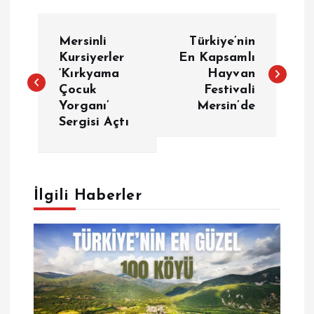
Y
Mersinli
Türkiye’nin
a
Kursiyerler
En Kapsamlı
‘Kırkyama
Hayvan
Çocuk
Festivali
z
Yorganı’
Mersin’de
Sergisi Açtı
ı
g
e
İlgili Haberler
z
i
n