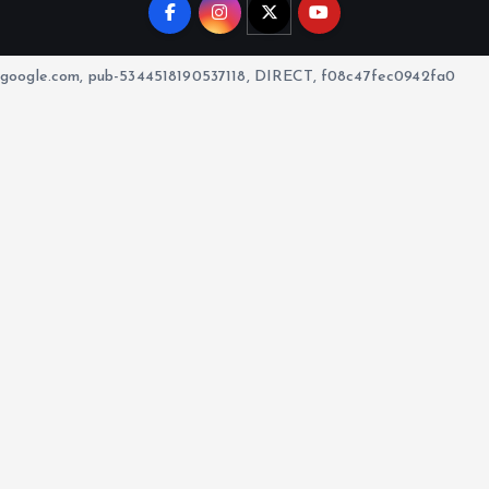
google.com, pub-5344518190537118, DIRECT, f08c47fec0942fa0