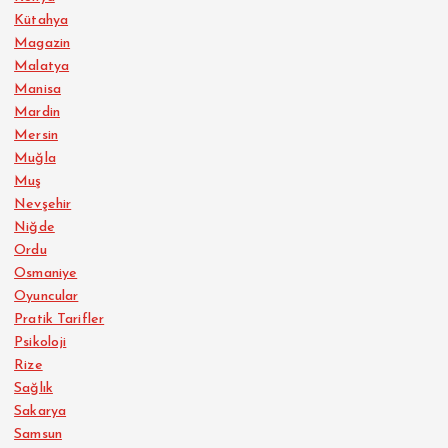
Kütahya
Magazin
Malatya
Manisa
Mardin
Mersin
Muğla
Muş
Nevşehir
Niğde
Ordu
Osmaniye
Oyuncular
Pratik Tarifler
Psikoloji
Rize
Sağlık
Sakarya
Samsun