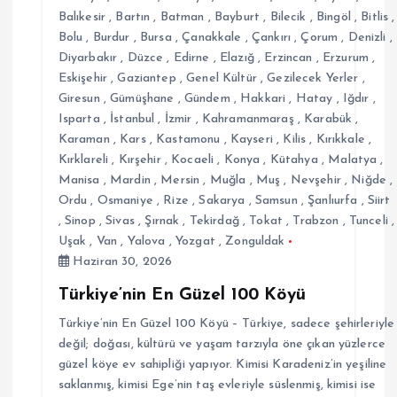
i
Balıkesir
,
Bartın
,
Batman
,
Bayburt
,
Bilecik
,
Bingöl
,
Bitlis
,
Bolu
,
Burdur
,
Bursa
,
Çanakkale
,
Çankırı
,
Çorum
,
Denizli
,
Diyarbakır
,
Düzce
,
Edirne
,
Elazığ
,
Erzincan
,
Erzurum
,
Eskişehir
,
Gaziantep
,
Genel Kültür
,
Gezilecek Yerler
,
Giresun
,
Gümüşhane
,
Gündem
,
Hakkari
,
Hatay
,
Iğdır
,
Isparta
,
İstanbul
,
İzmir
,
Kahramanmaraş
,
Karabük
,
Karaman
,
Kars
,
Kastamonu
,
Kayseri
,
Kilis
,
Kırıkkale
,
Kırklareli
,
Kırşehir
,
Kocaeli
,
Konya
,
Kütahya
,
Malatya
,
Manisa
,
Mardin
,
Mersin
,
Muğla
,
Muş
,
Nevşehir
,
Niğde
,
Ordu
,
Osmaniye
,
Rize
,
Sakarya
,
Samsun
,
Şanlıurfa
,
Siirt
,
Sinop
,
Sivas
,
Şırnak
,
Tekirdağ
,
Tokat
,
Trabzon
,
Tunceli
,
Uşak
,
Van
,
Yalova
,
Yozgat
,
Zonguldak
Haziran 30, 2026
Türkiye’nin En Güzel 100 Köyü
Türkiye’nin En Güzel 100 Köyü – Türkiye, sadece şehirleriyle
değil; doğası, kültürü ve yaşam tarzıyla öne çıkan yüzlerce
güzel köye ev sahipliği yapıyor. Kimisi Karadeniz’in yeşiline
saklanmış, kimisi Ege’nin taş evleriyle süslenmiş, kimisi ise