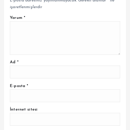
E-posta adresiniz yayınlanmayacak.
Gerekli alanlar
*
ile
işaretlenmişlerdir
Yorum
*
Ad
*
E-posta
*
İnternet sitesi