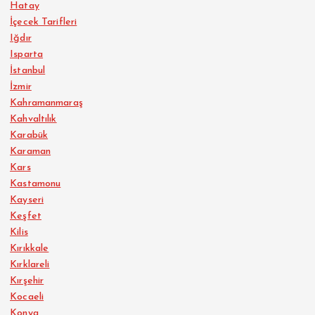
Hatay
İçecek Tarifleri
Iğdır
Isparta
İstanbul
İzmir
Kahramanmaraş
Kahvaltılık
Karabük
Karaman
Kars
Kastamonu
Kayseri
Keşfet
Kilis
Kırıkkale
Kırklareli
Kırşehir
Kocaeli
Konya