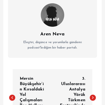
Aren Neva
Eleştiri, düşünce ve yorumlarla gündemi
podcast'lediğim bir haber portalı.
Y
Mersin
3.
a
Büyükşehir’i
Uluslararası
n Kırsaldaki
Antalya
Yol
Yörük
z
Çalışmaları
Türkmen