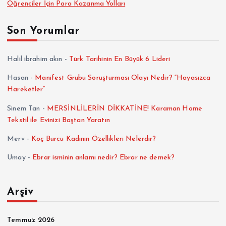
Öğrenciler İçin Para Kazanma Yolları
Son Yorumlar
Halil ibrahim akın
-
Türk Tarihinin En Büyük 6 Lideri
Hasan
-
Manifest Grubu Soruşturması Olayı Nedir? “Hayasızca
Hareketler”
Sinem Tan
-
MERSİNLİLERİN DİKKATİNE! Karaman Home
Tekstil ile Evinizi Baştan Yaratın
Merv
-
Koç Burcu Kadının Özellikleri Nelerdir?
Umay
-
Ebrar isminin anlamı nedir? Ebrar ne demek?
Arşiv
Temmuz 2026