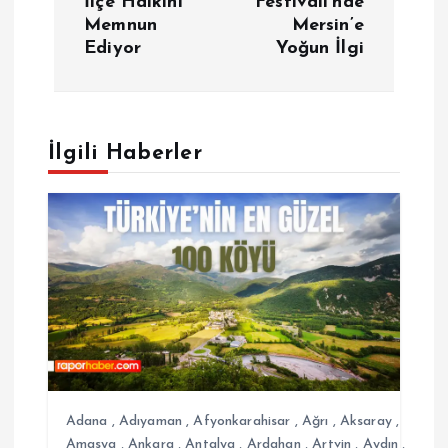
İlçe Halkını
Festivali’nde
ı
Memnun
Mersin’e
Ediyor
Yoğun İlgi
g
e
İlgili Haberler
z
i
n
m
e
s
Adana
,
Adıyaman
,
Afyonkarahisar
,
Ağrı
,
Aksaray
,
Amasya
,
Ankara
,
Antalya
,
Ardahan
,
Artvin
,
Aydın
,