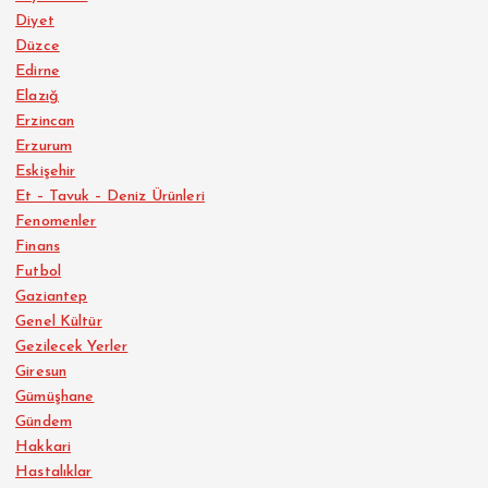
Diyet
Düzce
Edirne
Elazığ
Erzincan
Erzurum
Eskişehir
Et – Tavuk – Deniz Ürünleri
Fenomenler
Finans
Futbol
Gaziantep
Genel Kültür
Gezilecek Yerler
Giresun
Gümüşhane
Gündem
Hakkari
Hastalıklar