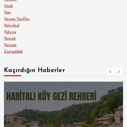
Uşak
Van
Vegan Tarifler
Voleybol
Yalova
Yemek
Yozgat
Zonguldak
Kaçırdığın Haberler