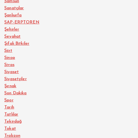
Samsun
Sanatçılar
Şanlıurfa
SAP-ERPTOREN
Şehirler
Seyahat
Şifalı Bitkiler
Siirt
Sinop
Sivas
Siyaset
Siyasetçiler
Şırnak
Son Dakika
Spor
Tarih
Tatlılar
Tekirdağ
Tokat
Trabzon