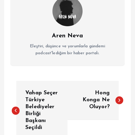
Aren Neva
Eleştiri, düşünce ve yorumlarla gündemi
podcast'lediğim bir haber portalı.
Y
Vahap Seçer
Hong
a
Türkiye
Konga Ne
Belediyeler
Oluyor?
Birliği
z
Başkanı
Seçildi
ı