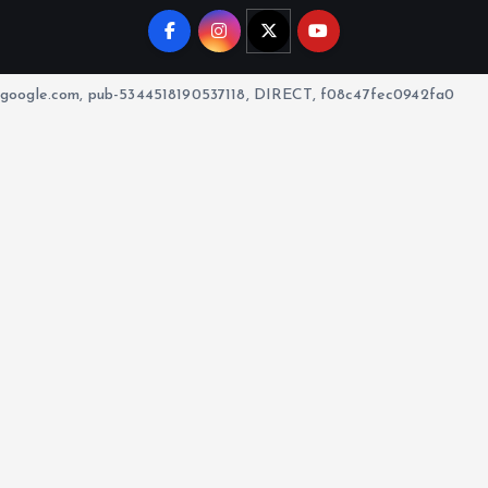
google.com, pub-5344518190537118, DIRECT, f08c47fec0942fa0