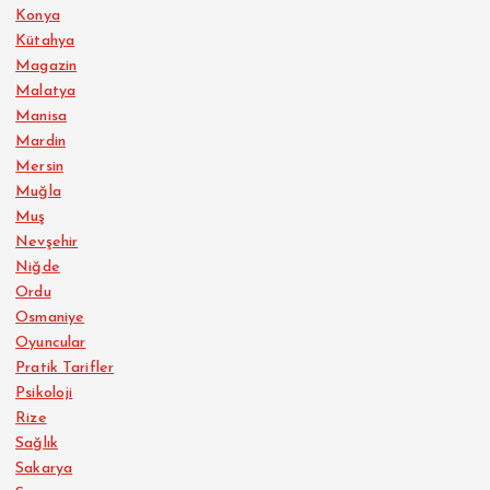
Konya
Kütahya
Magazin
Malatya
Manisa
Mardin
Mersin
Muğla
Muş
Nevşehir
Niğde
Ordu
Osmaniye
Oyuncular
Pratik Tarifler
Psikoloji
Rize
Sağlık
Sakarya