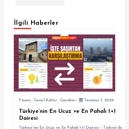
g
e
İlgili Haberler
z
i
n
m
e
Finans
,
Genel Kültür
,
Gündem
Temmuz 7, 2026
s
Türkiye’nin En Ucuz ve En Pahalı 1+1
Dairesi
i
Türkiye’nin En Ucuz ve En Pahalı 1+1 Dairesi – Türkiye’de