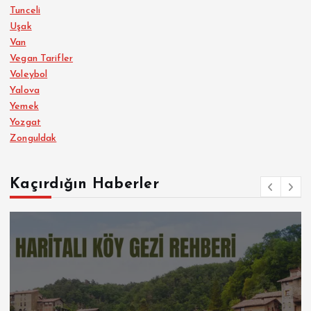
Tunceli
Uşak
Van
Vegan Tarifler
Voleybol
Yalova
Yemek
Yozgat
Zonguldak
Kaçırdığın Haberler