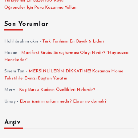
Türkiye’nin En Güzel 100 Köyü
Öğrenciler İçin Para Kazanma Yolları
Son Yorumlar
Halil ibrahim akın
-
Türk Tarihinin En Büyük 6 Lideri
Hasan
-
Manifest Grubu Soruşturması Olayı Nedir? “Hayasızca
Hareketler”
Sinem Tan
-
MERSİNLİLERİN DİKKATİNE! Karaman Home
Tekstil ile Evinizi Baştan Yaratın
Merv
-
Koç Burcu Kadının Özellikleri Nelerdir?
Umay
-
Ebrar isminin anlamı nedir? Ebrar ne demek?
Arşiv