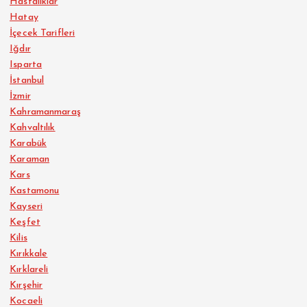
Hastalıklar
Hatay
İçecek Tarifleri
Iğdır
Isparta
İstanbul
İzmir
Kahramanmaraş
Kahvaltılık
Karabük
Karaman
Kars
Kastamonu
Kayseri
Keşfet
Kilis
Kırıkkale
Kırklareli
Kırşehir
Kocaeli