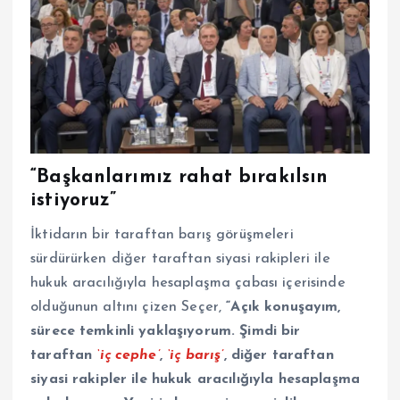
“Başkanlarımız rahat bırakılsın
istiyoruz”
İktidarın bir taraftan barış görüşmeleri
sürdürürken diğer taraftan siyasi rakipleri ile
hukuk aracılığıyla hesaplaşma çabası içerisinde
olduğunun altını çizen Seçer,
“Açık konuşayım,
sürece temkinli yaklaşıyorum. Şimdi bir
taraftan
‘iç cephe’
,
‘iç barış’
, diğer taraftan
siyasi rakipler ile hukuk aracılığıyla hesaplaşma