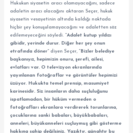
Hukukun siyasetin aracı olamayacağını, sadece
adaletin aracı olacağını aktaran Seçer, hukuk
siyasetin vesayetinin altında kaldığı noktada
hiçbir şey konuşulamayacağını ve adaletten söz
edilemeyeceğini söyledi.
“Adalet kutup yıldızı
gibidir, yerinde durur. Diğer her şey onun
etrafında döner”
diyen Seçer,
“Bizler belediye
başkanıyız, hepimizin onuru, şerefi, ailesi,
evlatları var. O televizyon ekranlarında
yayınlanan fotoğraflar ve görüntüler hepimizi
üzüyor. Hukukta temel prensip, masumiyet
karinesidir. Siz insanların daha suçluluğunu
ispatlamadan, bir hüküm vermeden o
fotoğrafları ekranlara verdirerek torunlarına,
çocuklarına sanki babaları, büyükbabaları,
anneleri, büyükanneleri suçluymuş gibi gösterme
hakkına sahip değilsiniz. Yazıktır, günahtır bu