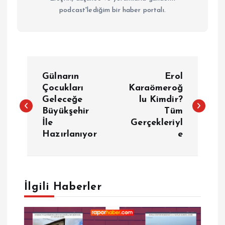
podcast'lediğim bir haber portalı.
Y
Gülnarın
Erol
a
Çocukları
Karaömeroğ
Geleceğe
lu Kimdir?
Büyükşehir
Tüm
z
İle
Gerçekleriyl
Hazırlanıyor
e
ı
g
e
İlgili Haberler
z