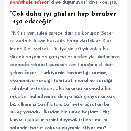
müdahale ediyor’
diye düşünüyor”
diye konuştu.
“Çok daha iyi günleri hep beraber
inşa edeceğiz”
PKK ile yürütülen sürece dair de konuşan Seçer,
salonda bulunan herkesin barışı desteklediğine
inandığını söyledi. Türkiye’nin 40 yılı aşkın bir
süredir yaşanılan çatışmalar nedeniyle uluslararası
arenada rekabet gücünün zayıfladığına dikkat
çeken Seçer,
“Türkiye’nin kaybettiği zaman,
ekonomiye verdiği tahribat, moraline verdiği
tahribat ortadadır. Uluslararası arenada bir
rekabet halindesiniz, dünya hızlı gidiyor ancak
biz ülkemizi zayıflatan, zafiyete uğratan bir
süreç yaşadık. İktidar bir süreç başlattı. Hiç
kimse silahların sesini duymak istiyor mu bu
salonda, barut kokusu duymak istiyor mu?