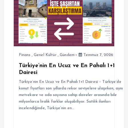
i
n
m
e
Finans
,
Genel Kültür
,
Gündem
Temmuz 7, 2026
s
Türkiye’nin En Ucuz ve En Pahalı 1+1
Dairesi
i
Türkiye’nin En Ucuz ve En Pahalı 1+1 Dairesi – Türkiye’de
konut fiyatları son yıllarda rekor seviyelere ulaşırken, aynı
metrekare ve oda sayısına sahip daireler arasında bile
milyonlarca liralık farklar oluşabiliyor. Satılık ilanları
incelendiğinde, Türkiye’nin en…