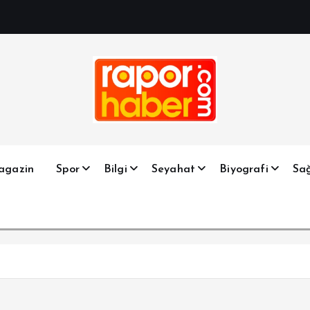
Haber, Spor, Magazin, Sağlık, Son Dakika, Gündem, Seyah
agazin
Spor
Bilgi
Seyahat
Biyografi
Sağ