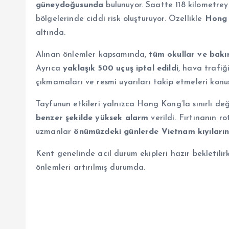
güneydoğusunda
bulunuyor. Saatte 118 kilometreyi
bölgelerinde ciddi risk oluşturuyor. Özellikle
Hong 
altında.
Alınan önlemler kapsamında,
tüm okullar ve bakı
Ayrıca
yaklaşık 500 uçuş iptal edildi
, hava trafiğ
çıkmamaları ve resmi uyarıları takip etmeleri konusu
Tayfunun etkileri yalnızca Hong Kong’la sınırlı değ
benzer şekilde yüksek alarm
verildi. Fırtınanın r
uzmanlar
önümüzdeki günlerde Vietnam kıyıların
Kent genelinde acil durum ekipleri hazır bekletilirke
önlemleri artırılmış durumda.