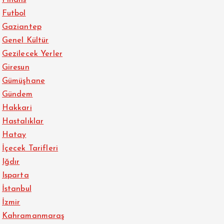
Finans
Futbol
Gaziantep
Genel Kültür
Gezilecek Yerler
Giresun
Gümüşhane
Gündem
Hakkari
Hastalıklar
Hatay
İçecek Tarifleri
Iğdır
Isparta
İstanbul
İzmir
Kahramanmaraş