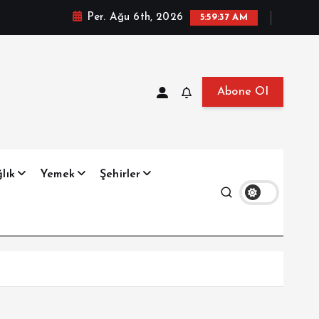
Per. Ağu 6th, 2026
5:59:39 AM
Abone Ol
at, Haberler, Biyografi, Bilgi
lık
Yemek
Şehirler