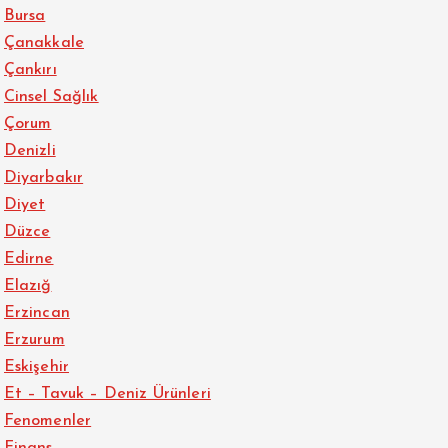
Bursa
Çanakkale
Çankırı
Cinsel Sağlık
Çorum
Denizli
Diyarbakır
Diyet
Düzce
Edirne
Elazığ
Erzincan
Erzurum
Eskişehir
Et – Tavuk – Deniz Ürünleri
Fenomenler