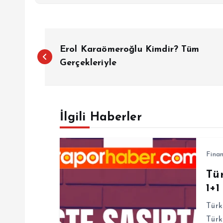
Y
Erol Karaömeroğlu Kimdir? Tüm
a
Gerçekleriyle
z
İlgili Haberler
ı
g
Fina
Tü
e
1+1
z
Türk
Türk