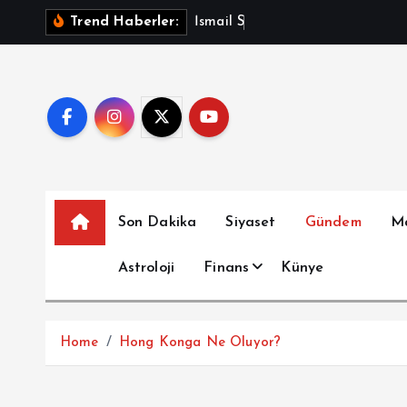
İ
İ
s
m
a
i
l
S
a
y
m
a
z
A
Trend Haberler:
ç
e
r
i
ğ
e
a
t
Son Dakika
Siyaset
Gündem
M
l
a
Astroloji
Finans
Künye
Home
Hong Konga Ne Oluyor?