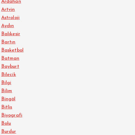
Ardahan
Artvin
Astroloji
Aydın
Balıkesir
Bartın
Basketbol
Batman
Bayburt
Bilecik
Bilgi
Bilim
Bingöl
Bitlis
Biyografi
Bolu
Burdur