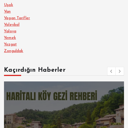
Uşak
Van
Vegan Tarifler
Voleybol
Yalova
Yemek
Yozgat
Zonguldak
Kaçırdığın Haberler