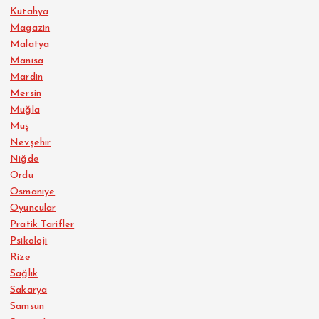
Kütahya
Magazin
Malatya
Manisa
Mardin
Mersin
Muğla
Muş
Nevşehir
Niğde
Ordu
Osmaniye
Oyuncular
Pratik Tarifler
Psikoloji
Rize
Sağlık
Sakarya
Samsun