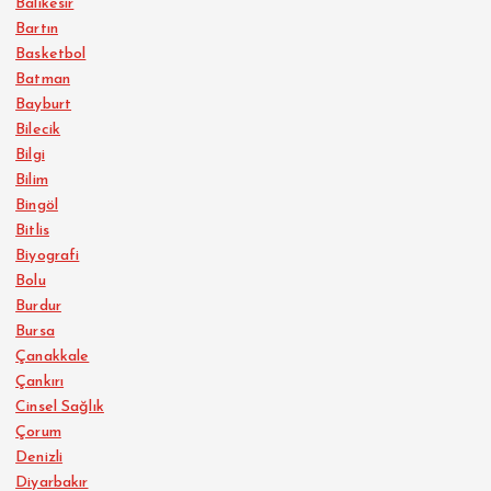
Balıkesir
Bartın
Basketbol
Batman
Bayburt
Bilecik
Bilgi
Bilim
Bingöl
Bitlis
Biyografi
Bolu
Burdur
Bursa
Çanakkale
Çankırı
Cinsel Sağlık
Çorum
Denizli
Diyarbakır