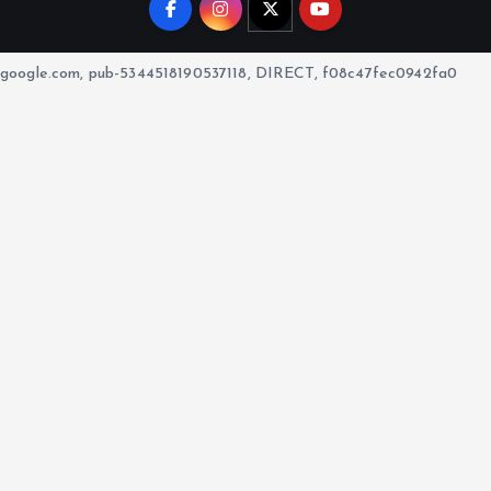
google.com, pub-5344518190537118, DIRECT, f08c47fec0942fa0