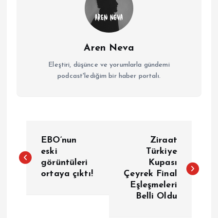
Aren Neva
Eleştiri, düşünce ve yorumlarla gündemi
podcast'lediğim bir haber portalı.
Y
EBO‘nun
Ziraat
a
eski
Türkiye
görüntüleri
Kupası
ortaya çıktı!
Çeyrek Final
z
Eşleşmeleri
Belli Oldu
ı