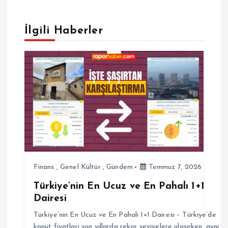
g
e
İlgili Haberler
z
i
n
m
e
Finans
,
Genel Kültür
,
Gündem
Temmuz 7, 2026
s
Türkiye’nin En Ucuz ve En Pahalı 1+1
Dairesi
i
Türkiye’nin En Ucuz ve En Pahalı 1+1 Dairesi – Türkiye’de
konut fiyatları son yıllarda rekor seviyelere ulaşırken, aynı