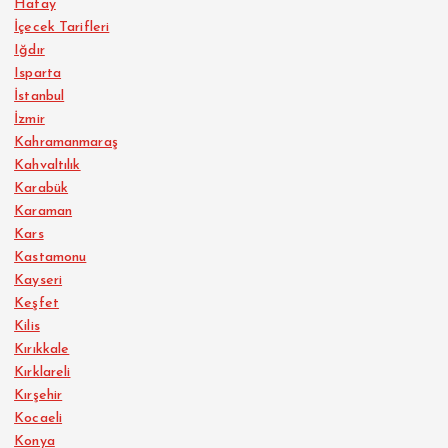
Hatay
İçecek Tarifleri
Iğdır
Isparta
İstanbul
İzmir
Kahramanmaraş
Kahvaltılık
Karabük
Karaman
Kars
Kastamonu
Kayseri
Keşfet
Kilis
Kırıkkale
Kırklareli
Kırşehir
Kocaeli
Konya