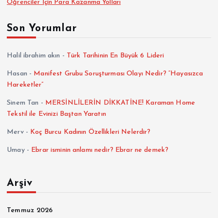
Öğrenciler İçin Para Kazanma Yolları
Son Yorumlar
Halil ibrahim akın
-
Türk Tarihinin En Büyük 6 Lideri
Hasan
-
Manifest Grubu Soruşturması Olayı Nedir? “Hayasızca
Hareketler”
Sinem Tan
-
MERSİNLİLERİN DİKKATİNE! Karaman Home
Tekstil ile Evinizi Baştan Yaratın
Merv
-
Koç Burcu Kadının Özellikleri Nelerdir?
Umay
-
Ebrar isminin anlamı nedir? Ebrar ne demek?
Arşiv
Temmuz 2026