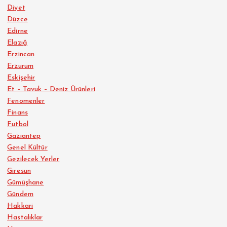
Diyet
Düzce
Edirne
Elazığ
Erzincan
Erzurum
Eskişehir
Et – Tavuk – Deniz Ürünleri
Fenomenler
Finans
Futbol
Gaziantep
Genel Kültür
Gezilecek Yerler
Giresun
Gümüşhane
Gündem
Hakkari
Hastalıklar