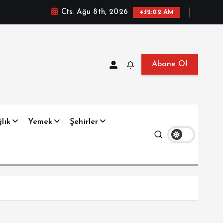
Cts. Ağu 8th, 2026
4:12:04 AM
Abone Ol
at, Haberler, Biyografi, Bilgi
lık
Yemek
Şehirler