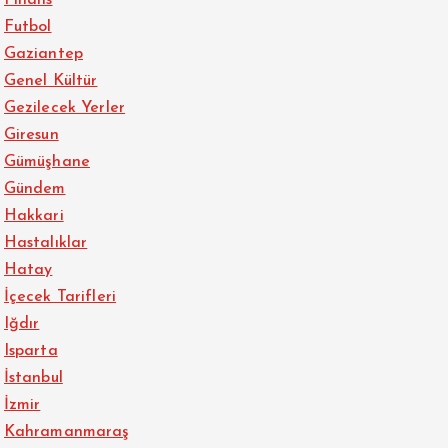
Finans
Futbol
Gaziantep
Genel Kültür
Gezilecek Yerler
Giresun
Gümüşhane
Gündem
Hakkari
Hastalıklar
Hatay
İçecek Tarifleri
Iğdır
Isparta
İstanbul
İzmir
Kahramanmaraş