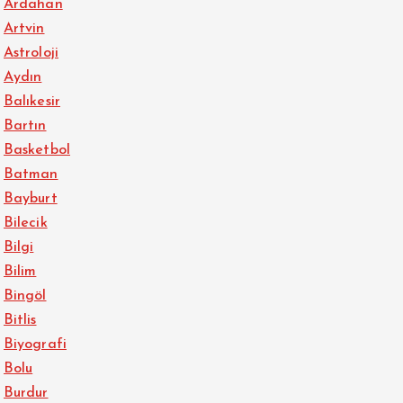
Ardahan
Artvin
Astroloji
Aydın
Balıkesir
Bartın
Basketbol
Batman
Bayburt
Bilecik
Bilgi
Bilim
Bingöl
Bitlis
Biyografi
Bolu
Burdur