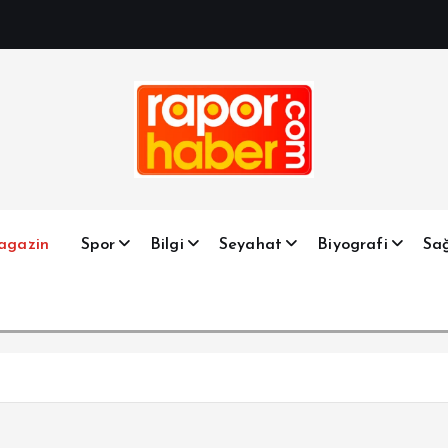
Haber, Spor, Magazin, Sağlık, Son Dakika, Gündem, Seyah
agazin
Spor
Bilgi
Seyahat
Biyografi
Sağ