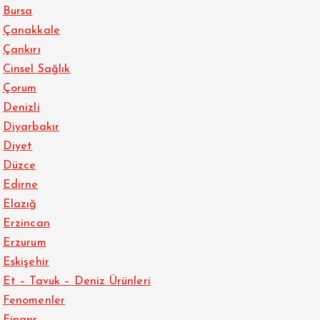
Bursa
Çanakkale
Çankırı
Cinsel Sağlık
Çorum
Denizli
Diyarbakır
Diyet
Düzce
Edirne
Elazığ
Erzincan
Erzurum
Eskişehir
Et – Tavuk – Deniz Ürünleri
Fenomenler