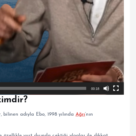
00:18
kimdir?
, bilinen adıyla Ebo, 1998 yılında
Ağrı
‘nın
zellikle yurt dışında çektiği vloglar ile dikkat