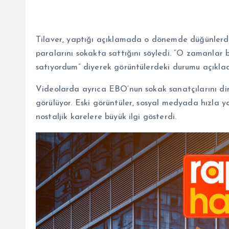
Tilaver, yaptığı açıklamada o dönemde düğünlerde 
paralarını sokakta sattığını söyledi. “O zamanlar 
satıyordum” diyerek görüntülerdeki durumu açıklad
Videolarda ayrıca EBO’nun sokak sanatçılarını din
görülüyor. Eski görüntüler, sosyal medyada hızla y
nostaljik karelere büyük ilgi gösterdi.
V
i
d
e
o
o
y