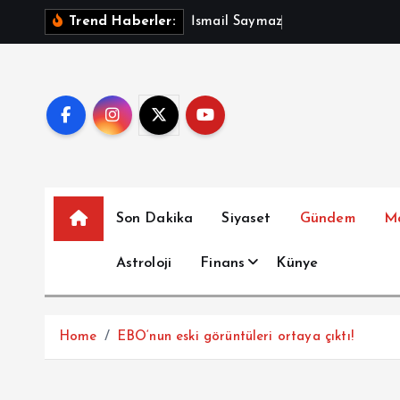
İ
İ
s
m
a
i
l
S
a
y
m
a
z
A
ç
ı
k
l
a
d
ı
:
F
Trend Haberler:
ç
e
r
i
ğ
e
a
t
Son Dakika
Siyaset
Gündem
M
l
a
Astroloji
Finans
Künye
Home
EBO‘nun eski görüntüleri ortaya çıktı!