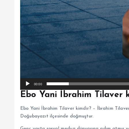
00:00
Ebo Yani İbrahim Tilaver 
Ebo Yani İbrahim Tilaver kimdir? – İbrahim Tilaver
Doğubayazıt ilçesinde doğmuştur.
Genç yaşta sosyal medya dünyasına adım atmış ve ö