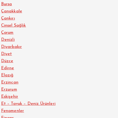
Bursa
Çanakkale
Çankırı
Cinsel Sağlık
Çorum
Denizli
Diyarbakır
Diyet
Düzce
Edirne
Elazığ
Erzincan
Erzurum
Eskişehir
Et – Tavuk – Deniz Ürünleri
Fenomenler
Finans