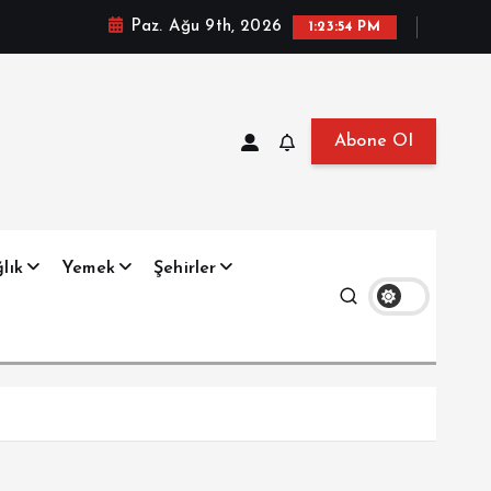
Paz. Ağu 9th, 2026
1:23:55 PM
Abone Ol
at, Haberler, Biyografi, Bilgi
lık
Yemek
Şehirler