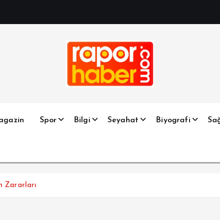
Haber, Spor, Magazin, Sağlık, Son Dakika, Gündem, Seyah
agazin
Spor
Bilgi
Seyahat
Biyografi
Sağ
 Zararları