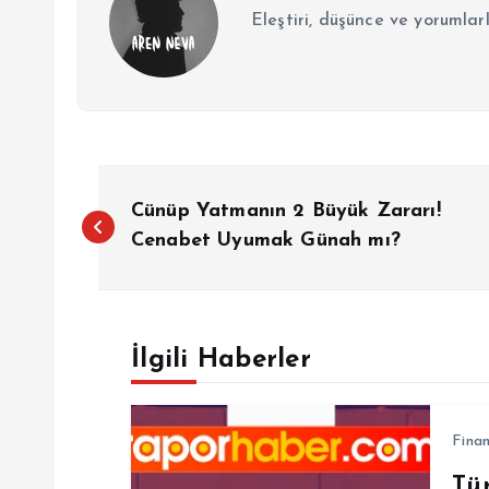
Eleştiri, düşünce ve yorumlar
Y
Cünüp Yatmanın 2 Büyük Zararı!
a
Cenabet Uyumak Günah mı?
z
İlgili Haberler
ı
g
Fina
Tü