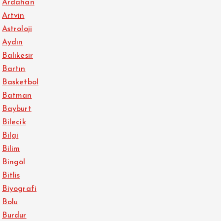
Ardahan
Artvin
Astroloji
Aydın
Balıkesir
Bartın
Basketbol
Batman
Bayburt
Bilecik
Bilgi
Bilim
Bingöl
Bitlis
Biyografi
Bolu
Burdur