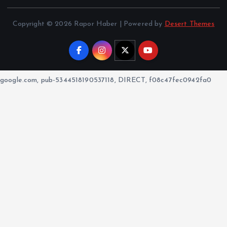
Copyright © 2026 Rapor Haber | Powered by
Desert Themes
google.com, pub-5344518190537118, DIRECT, f08c47fec0942fa0