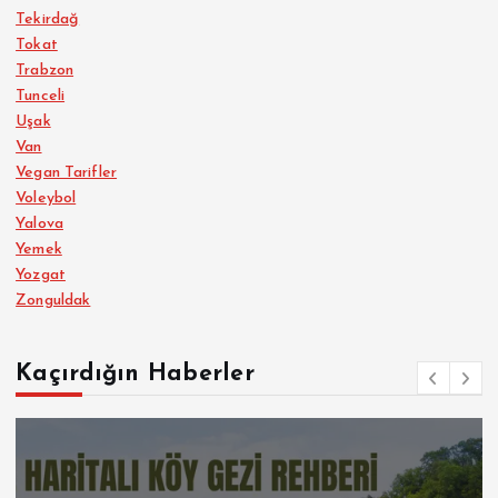
Tekirdağ
Tokat
Trabzon
Tunceli
Uşak
Van
Vegan Tarifler
Voleybol
Yalova
Yemek
Yozgat
Zonguldak
Kaçırdığın Haberler