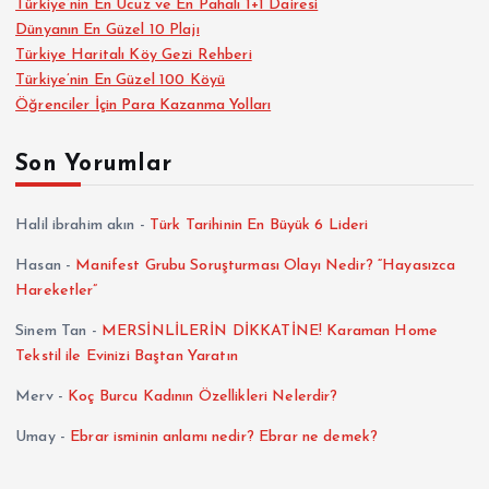
Türkiye’nin En Ucuz ve En Pahalı 1+1 Dairesi
Dünyanın En Güzel 10 Plajı
Türkiye Haritalı Köy Gezi Rehberi
Türkiye’nin En Güzel 100 Köyü
Öğrenciler İçin Para Kazanma Yolları
Son Yorumlar
Halil ibrahim akın
-
Türk Tarihinin En Büyük 6 Lideri
Hasan
-
Manifest Grubu Soruşturması Olayı Nedir? “Hayasızca
Hareketler”
Sinem Tan
-
MERSİNLİLERİN DİKKATİNE! Karaman Home
Tekstil ile Evinizi Baştan Yaratın
Merv
-
Koç Burcu Kadının Özellikleri Nelerdir?
Umay
-
Ebrar isminin anlamı nedir? Ebrar ne demek?