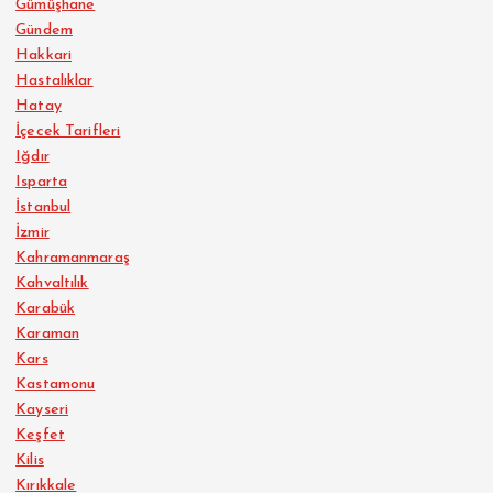
Gümüşhane
Gündem
Hakkari
Hastalıklar
Hatay
İçecek Tarifleri
Iğdır
Isparta
İstanbul
İzmir
Kahramanmaraş
Kahvaltılık
Karabük
Karaman
Kars
Kastamonu
Kayseri
Keşfet
Kilis
Kırıkkale