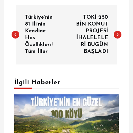
Y
Türkiye’nin
TOKİ 250
a
81 İli’nin
BİN KONUT
Kendine
PROJESİ
Has
İHALELELE
z
Özellikleri!
Rİ BUGÜN
Tüm İller
BAŞLADI
ı
g
e
İlgili Haberler
z
i
n