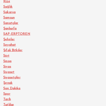
Rize
Sağlık
Sakarya
Samsun
Sanatçılar
Şanlıurfa
SAP-ERPTOREN
Şehirler
Seyahat
Şifalı Bitkiler
Siirt
Sinop
Sivas
Siyaset
Siyasetçiler
Şırnak
Son Dakika
Spor
Tarih
Tatlılar