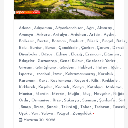
m
e
Adana
,
Adıyaman
,
Afyonkarahisar
,
Ağrı
,
Aksaray
,
s
Amasya
,
Ankara
,
Antalya
,
Ardahan
,
Artvin
,
Aydın
,
Balıkesir
,
Bartın
,
Batman
,
Bayburt
,
Bilecik
,
Bingöl
,
Bitlis
,
Bolu
,
Burdur
,
Bursa
,
Çanakkale
,
Çankırı
,
Çorum
,
Denizli
,
i
Diyarbakır
,
Düzce
,
Edirne
,
Elazığ
,
Erzincan
,
Erzurum
,
Eskişehir
,
Gaziantep
,
Genel Kültür
,
Gezilecek Yerler
,
Giresun
,
Gümüşhane
,
Gündem
,
Hakkari
,
Hatay
,
Iğdır
,
Isparta
,
İstanbul
,
İzmir
,
Kahramanmaraş
,
Karabük
,
Karaman
,
Kars
,
Kastamonu
,
Kayseri
,
Kilis
,
Kırıkkale
,
Kırklareli
,
Kırşehir
,
Kocaeli
,
Konya
,
Kütahya
,
Malatya
,
Manisa
,
Mardin
,
Mersin
,
Muğla
,
Muş
,
Nevşehir
,
Niğde
,
Ordu
,
Osmaniye
,
Rize
,
Sakarya
,
Samsun
,
Şanlıurfa
,
Siirt
,
Sinop
,
Sivas
,
Şırnak
,
Tekirdağ
,
Tokat
,
Trabzon
,
Tunceli
,
Uşak
,
Van
,
Yalova
,
Yozgat
,
Zonguldak
Haziran 30, 2026