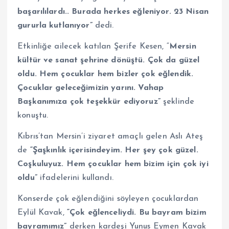
başarılılardı.. Burada herkes eğleniyor. 23 Nisan
gururla kutlanıyor”
dedi.
Etkinliğe ailecek katılan Şerife Kesen, “
Mersin
kültür ve sanat şehrine dönüştü. Çok da güzel
oldu. Hem çocuklar hem bizler çok eğlendik.
Çocuklar geleceğimizin yarını. Vahap
Başkanımıza çok teşekkür ediyoruz”
şeklinde
konuştu.
Kıbrıs’tan Mersin’i ziyaret amaçlı gelen Aslı Ateş
de
“Şaşkınlık içerisindeyim. Her şey çok güzel.
Coşkuluyuz. Hem çocuklar hem bizim için çok iyi
oldu”
ifadelerini kullandı.
Konserde çok eğlendiğini söyleyen çocuklardan
Eylül Kavak,
“Çok eğlenceliydi. Bu bayram bizim
bayramımız”
derken kardeşi Yunus Eymen Kavak