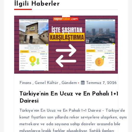
e
İlgili Haberler
z
i
n
m
e
Finans
,
Genel Kültür
,
Gündem
Temmuz 7, 2026
s
Türkiye’nin En Ucuz ve En Pahalı 1+1
Dairesi
i
Türkiye’nin En Ucuz ve En Pahalı 1+1 Dairesi – Türkiye’de
konut fiyatları son yıllarda rekor seviyelere ulaşırken, aynı
metrekare ve oda sayısına sahip daireler arasında bile
milyonlarca liralık farklar oluşabiliyor. Satılık ilanları