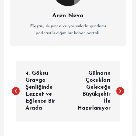
Aren Neva
Eleştiri, düşünce ve yorumlarla gündemi
podcast'lediğim bir haber portalı.
Y
4. Göksu
Gülnarın
a
Gravga
Çocukları
Şenliğinde
Geleceğe
Lezzet ve
Büyükşehir
z
Eğlence Bir
İle
Arada
Hazırlanıyor
ı
g