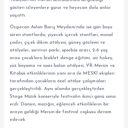
Yıldızları’nın Mersin semalarında sergilediği
gösteri izleyenlere gurur ve heyecan dolu anlar
yaşattı.
Özgecan Aslan Barış Meydanı’nda ise gün boyu
süren stantlarda; yiyecek içecek stantları, masal
çadırı, çiçek dikim atölyesi, güneş gözlemi ve
atölyeler, survivor parkı, sporbüs aracı, 2-6 yaş
arası çocuklara bisiklet denge eğitimi, air hokey,
yüz boyama ve sosis balon atölyesi, VR-Mersin ve
Kitobüs etkinliklerinin yanı sıra ile MESKİ ekipleri
tarafından çocuklara özel atölye çalışmaları
gerçekleştirildi. Aynı alanda gerçekleştirilen
Stage Müzik konseriyle festivalin ikinci günü sona
erdi. Dansın, müziğin, eğlenceli etkinliklerin bir
araya geldiği Mersin’de festival coşkusu devam
edecek.