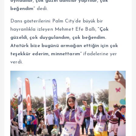
oynadılar, çok güzel danslar yaptılar, çok
beğendim”
dedi.
Dans gösterilerini Palm City’de büyük bir
hayranlıkla izleyen Mehmet Efe Ballı,
“Çok
güzeldi, çok duygulandım, çok beğendim.
Atatürk bize bugünü armağan ettiğin için çok
teşekkür ederim, minnettarım”
ifadelerine yer
verdi.