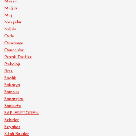
Mersin
Muğla
Muş
Nevşehir
Niğde
Ordu
Osmaniye
Oyuncular
Pratik Tarifler
Psikoloji
Rize
Sağlık
Sakarya
Samsun
Sanatçılar
Şanlıurfa
SAP-ERPTOREN
Şehirler
Seyahat
Şifalı Bitkiler