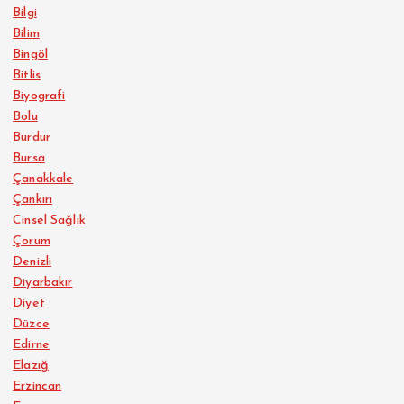
Bilgi
Bilim
Bingöl
Bitlis
Biyografi
Bolu
Burdur
Bursa
Çanakkale
Çankırı
Cinsel Sağlık
Çorum
Denizli
Diyarbakır
Diyet
Düzce
Edirne
Elazığ
Erzincan