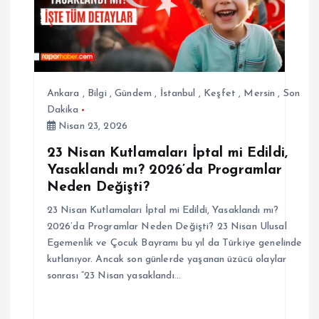
n
m
e
Ankara
,
Bilgi
,
Gündem
,
İstanbul
,
Keşfet
,
Mersin
,
Son
s
Dakika
Nisan 23, 2026
i
23 Nisan Kutlamaları İptal mi Edildi,
Yasaklandı mı? 2026’da Programlar
Neden Değişti?
23 Nisan Kutlamaları İptal mi Edildi, Yasaklandı mı?
2026’da Programlar Neden Değişti? 23 Nisan Ulusal
Egemenlik ve Çocuk Bayramı bu yıl da Türkiye genelinde
kutlanıyor. Ancak son günlerde yaşanan üzücü olaylar
sonrası “23 Nisan yasaklandı…