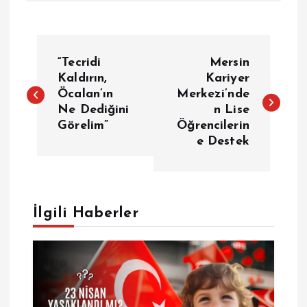
Y
“Tecridi
Mersin
a
Kaldırın,
Kariyer
Öcalan’ın
Merkezi’nde
Ne Dediğini
n Lise
z
Görelim”
Öğrencilerin
e Destek
ı
g
e
İlgili Haberler
z
i