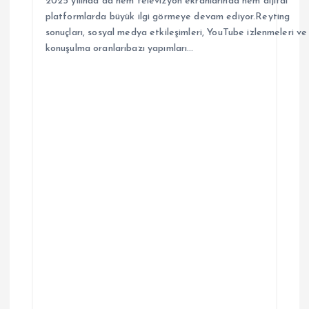
2025 yılında da hem televizyon ekranlarında hem dijital
platformlarda büyük ilgi görmeye devam ediyor.Reyting
sonuçları, sosyal medya etkileşimleri, YouTube izlenmeleri ve
konuşulma oranlarıbazı yapımları…