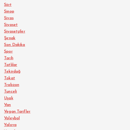
Siirt
Sinop
Sivas
Siyaset
Siyasetçiler
Şırnak
Son Dakika
Spor
Tarih
Tatlılar
Tekirdağ
Tokat
Trabzon
Tunceli
Uşak
Van
Vegan Tarifler
Voleybol
Yalova