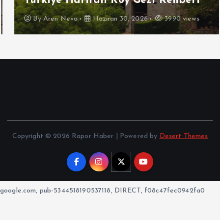
Türkiye Haritalı Köy Gezi Rehberi
By
Aren Neva
Haziran 30, 2026
3990 views
Copyright © 2026 Rapor Haber | Powered by
Desert Themes
google.com, pub-5344518190537118, DIRECT, f08c47fec0942fa0