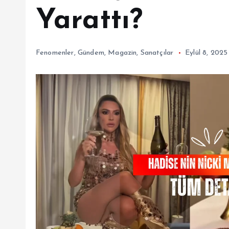
Yarattı?
Fenomenler
,
Gündem
,
Magazin
,
Sanatçılar
Eylül 8, 2025