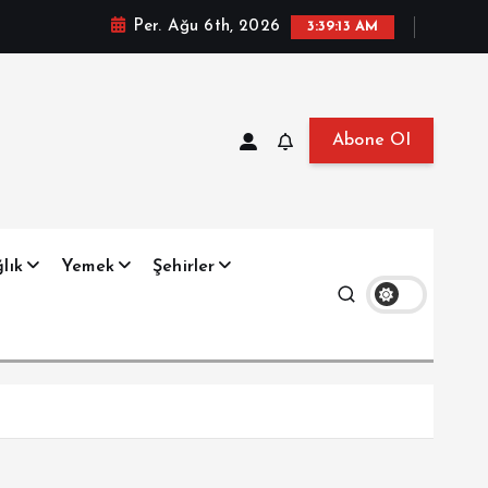
Per. Ağu 6th, 2026
3:39:14 AM
Abone Ol
at, Haberler, Biyografi, Bilgi
lık
Yemek
Şehirler