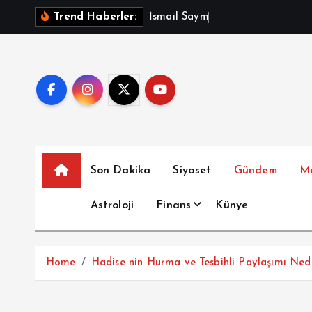
İ
İ
s
m
a
i
l
S
a
y
m
a
z
A
ç
ı
k
l
Trend Haberler:
ç
e
r
i
ğ
e
a
t
Son Dakika
Siyaset
Gündem
M
l
a
Astroloji
Finans
Künye
Home
Hadise nin Hurma ve Tesbihli Paylaşımı Ned