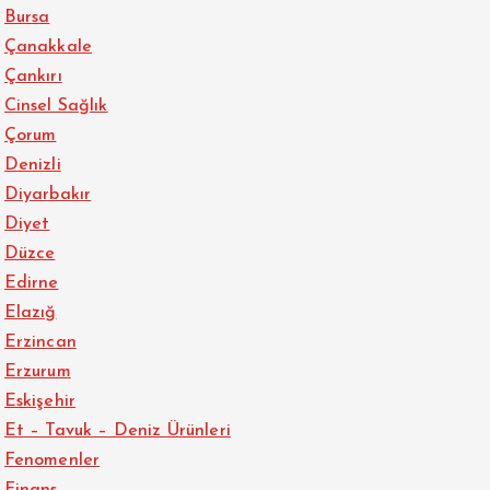
Bursa
Çanakkale
Çankırı
Cinsel Sağlık
Çorum
Denizli
Diyarbakır
Diyet
Düzce
Edirne
Elazığ
Erzincan
Erzurum
Eskişehir
Et – Tavuk – Deniz Ürünleri
Fenomenler
Finans