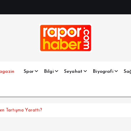
Haber, Spor, Magazin, Sağlık, Son Dakika, Gündem, Seyah
agazin
Spor
Bilgi
Seyahat
Biyografi
Sağ
en Tartışma Yarattı?