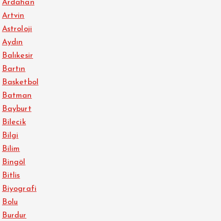
Ardahan
Artvin
Astroloji
Aydın
Balıkesir
Bartın
Basketbol
Batman
Bayburt
Bilecik
Bilgi
Bilim
Bingöl
Bitlis
Biyografi
Bolu
Burdur