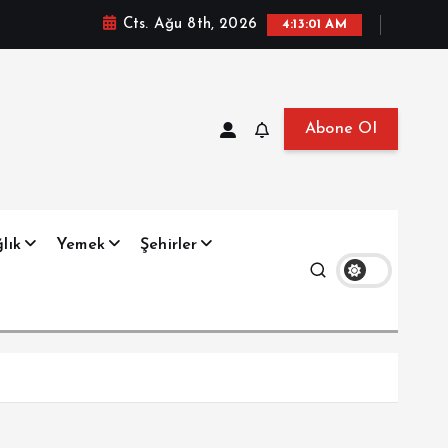
Cts. Ağu 8th, 2026
4:13:02 AM
Abone Ol
at, Haberler, Biyografi, Bilgi
lık
Yemek
Şehirler