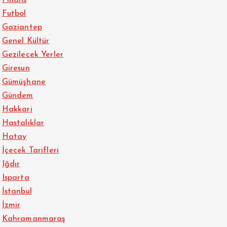
Finans
Futbol
Gaziantep
Genel Kültür
Gezilecek Yerler
Giresun
Gümüşhane
Gündem
Hakkari
Hastalıklar
Hatay
İçecek Tarifleri
Iğdır
Isparta
İstanbul
İzmir
Kahramanmaraş