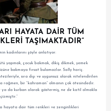
RI HAYATA DAİR TÜM
KLERİ TAŞIMAKTADIR”
n kadınlarını şöyle anlatıyor:
ütü yapmak, çocuk bakmak, dikiş dikmek, yemek
üzüne bakmaya fırsat bulamazlar. Sally hariç.
ezileriyle, sıra dışı ve uygunsuz olarak nitelendirilen
ına rağmen, bir “kahraman” olmanın çok ötesindedir.
a da kurban olarak göstermiş, ne de katil olmakla
izmiştir.”
da hayata dair tüm renkleri ve zenginlikleri