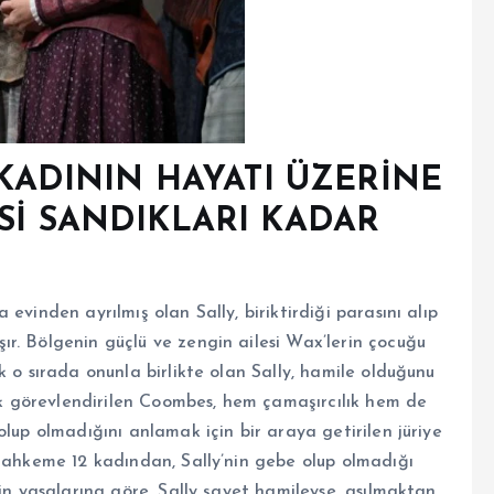
 KADININ HAYATI ÜZERİNE
Sİ SANDIKLARI KADAR
evinden ayrılmış olan Sally, biriktirdiği parasını alıp
r. Bölgenin güçlü ve zengin ailesi Wax’lerin çocuğu
k o sırada onunla birlikte olan Sally, hamile olduğunu
rak görevlendirilen Coombes, hem çamaşırcılık hem de
lup olmadığını anlamak için bir araya getirilen jüriye
 Mahkeme 12 kadından, Sally’nin gebe olup olmadığı
min yasalarına göre, Sally şayet hamileyse, asılmaktan