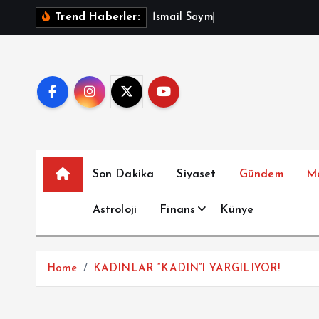
İ
İ
s
m
a
i
l
S
a
y
m
a
z
A
ç
ı
k
l
a
Trend Haberler:
ç
e
r
i
ğ
e
a
t
Son Dakika
Siyaset
Gündem
M
l
a
Astroloji
Finans
Künye
Home
KADINLAR “KADIN”I YARGILIYOR!