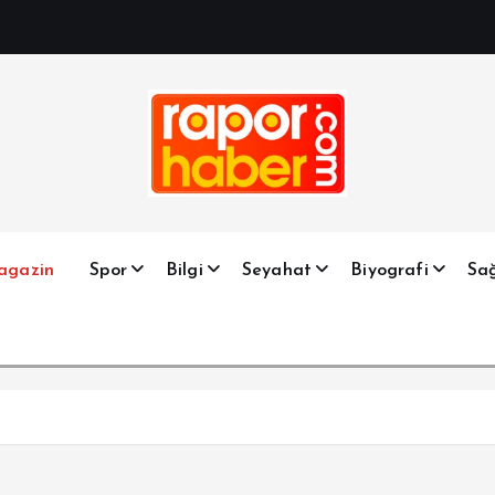
Haber, Spor, Magazin, Sağlık, Son Dakika, Gündem, Seyah
agazin
Spor
Bilgi
Seyahat
Biyografi
Sağ