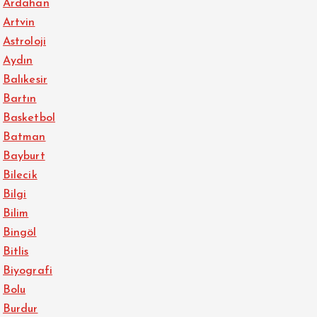
Ardahan
Artvin
Astroloji
Aydın
Balıkesir
Bartın
Basketbol
Batman
Bayburt
Bilecik
Bilgi
Bilim
Bingöl
Bitlis
Biyografi
Bolu
Burdur