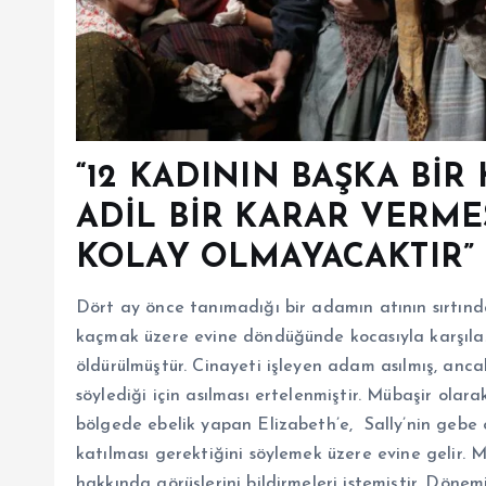
“12 KADININ BAŞKA BİR
ADİL BİR KARAR VERME
KOLAY OLMAYACAKTIR”
Dört ay önce tanımadığı bir adamın atının sırtında 
kaçmak üzere evine döndüğünde kocasıyla karşılaşı
öldürülmüştür. Cinayeti işleyen adam asılmış, anca
söylediği için asılması ertelenmiştir. Mübaşir ola
bölgede ebelik yapan Elizabeth’e, Sally’nin gebe o
katılması gerektiğini söylemek üzere evine gelir.
hakkında görüşlerini bildirmeleri istemiştir. Döne