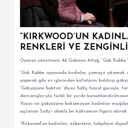
“KIRKWOOD’UN KADINLA
RENKLERİ VE ZENGİNLİ
Oyunun yönetmeni Ali Gökmen Altuğ, “Gök Kubbe”ni
“Gök Kubbe oyununda kadınlar, çamaşır yıkamak, 
yapmak gibi ev işlerinden kafalarını kaldırıp göky
“Gökyüzüne baktım” diyen Sally, hayal gücüyle, fant
davranışlarıyla farklı bir yerde konumlandırılmas
Yazar ne gökyüzüne bakamayan kadınları mağdur y
suçlanan Sally’i olumlu bir kahraman figürü olarak ç
“Kirkwood’un kadınları, ezberlerin, kalıpların dışın