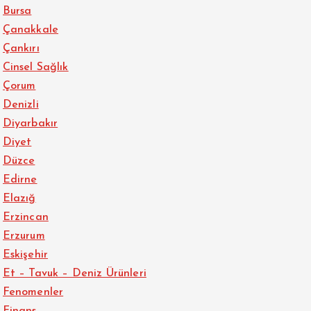
Bursa
Çanakkale
Çankırı
Cinsel Sağlık
Çorum
Denizli
Diyarbakır
Diyet
Düzce
Edirne
Elazığ
Erzincan
Erzurum
Eskişehir
Et – Tavuk – Deniz Ürünleri
Fenomenler