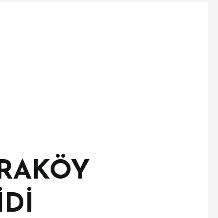
ARAKÖY
İDİ