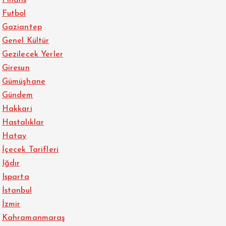
Finans
Futbol
Gaziantep
Genel Kültür
Gezilecek Yerler
Giresun
Gümüşhane
Gündem
Hakkari
Hastalıklar
Hatay
İçecek Tarifleri
Iğdır
Isparta
İstanbul
İzmir
Kahramanmaraş