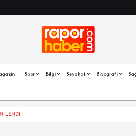
Haber, Spor, Magazin, Sağlık, Son Dakika, Gündem, Seyah
agazin
Spor
Bilgi
Seyahat
Biyografi
Sağ
ENİLENDİ