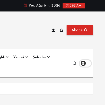
Per. Ağu 6th, 2026
7:10:58 AM
Abone Ol
at, Haberler, Biyografi, Bilgi
lık
Yemek
Şehirler