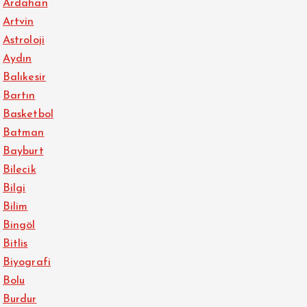
Ardahan
Artvin
Astroloji
Aydın
Balıkesir
Bartın
Basketbol
Batman
Bayburt
Bilecik
Bilgi
Bilim
Bingöl
Bitlis
Biyografi
Bolu
Burdur