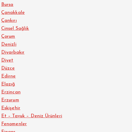
Bursa
Çanakkale
Çankırı
Cinsel Sağlık
Çorum
Denizli
Diyarbakır
Diyet
Düzce
Edirne
Elazığ
Erzincan
Erzurum
Eskişehir
Et – Tavuk – Deniz Ürünleri
Fenomenler