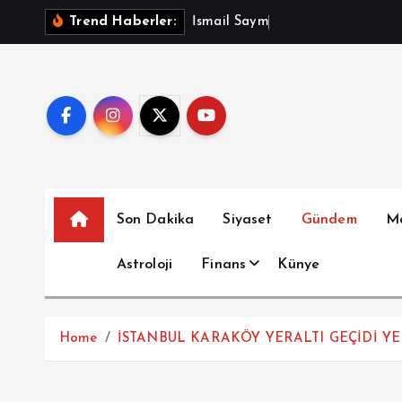
İ
İ
s
m
a
i
l
S
a
y
m
a
z
A
ç
ı
k
l
a
d
Trend Haberler:
ç
e
r
i
ğ
e
a
t
Son Dakika
Siyaset
Gündem
M
l
a
Astroloji
Finans
Künye
Home
İSTANBUL KARAKÖY YERALTI GEÇİDİ Y