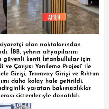
ziyaretçi alan noktalarından
ndi.
İBB, şehrin altyapılarını
 güvenli kenti İstanbullular için
i ve Çarşısı Yenileme Projesi’ ile
kele Girişi, Tramvay Girişi ve Rıhtım
ımı daha kolay hale getirildi.
dirginlik yaratan bakımsızlıklar
rası sistemleriyle donatıldı.