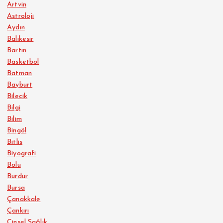
Artvin
Astroloji
Aydın
Balıkesir
Bartın
Basketbol
Batman
Bayburt
Bilecik
Bilgi
Bilim
Bingöl
Bitlis
Biyografi
Bolu
Burdur
Bursa
Çanakkale
Çankırı
Cinsel Sağlık