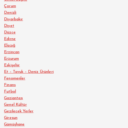
Çorum
Denizli
Diyarbakır
Diyet
Düzce
Edirne
Elazığ
Erzincan
Erzurum
Eskişehir
Et – Tavuk – Deniz Ürünleri
Fenomenler
Finans
Futbol
Gaziantep
Genel Kültür
Gezilecek Yerler
Giresun
Gümüşhane