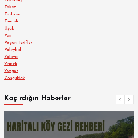
Tekirdağ
Tokat
Trabzon
Tunceli
Uşak
Van
Vegan Tarifler
Voleybol
Yalova
Yemek
Yozgat
Zonguldak
Kaçırdığın Haberler