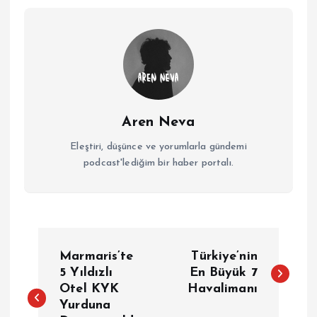
Aren Neva
Eleştiri, düşünce ve yorumlarla gündemi
podcast'lediğim bir haber portalı.
Y
Marmaris’te
Türkiye’nin
a
5 Yıldızlı
En Büyük 7
Otel KYK
Havalimanı
Yurduna
z