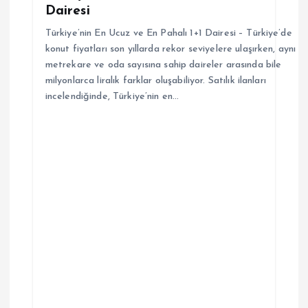
Dairesi
i
Türkiye’nin En Ucuz ve En Pahalı 1+1 Dairesi – Türkiye’de
konut fiyatları son yıllarda rekor seviyelere ulaşırken, aynı
metrekare ve oda sayısına sahip daireler arasında bile
milyonlarca liralık farklar oluşabiliyor. Satılık ilanları
incelendiğinde, Türkiye’nin en…