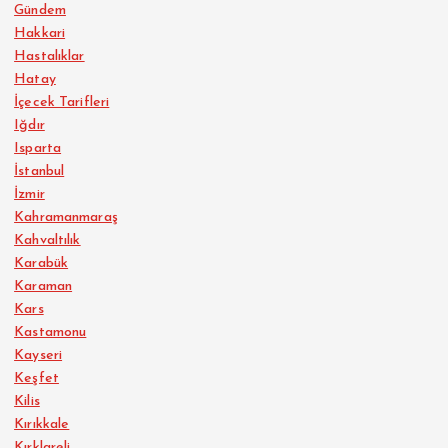
Gündem
Hakkari
Hastalıklar
Hatay
İçecek Tarifleri
Iğdır
Isparta
İstanbul
İzmir
Kahramanmaraş
Kahvaltılık
Karabük
Karaman
Kars
Kastamonu
Kayseri
Keşfet
Kilis
Kırıkkale
Kırklareli