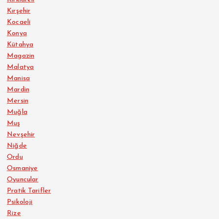
Kırşehir
Kocaeli
Konya
Kütahya
Magazin
Malatya
Manisa
Mardin
Mersin
Muğla
Muş
Nevşehir
Niğde
Ordu
Osmaniye
Oyuncular
Pratik Tarifler
Psikoloji
Rize