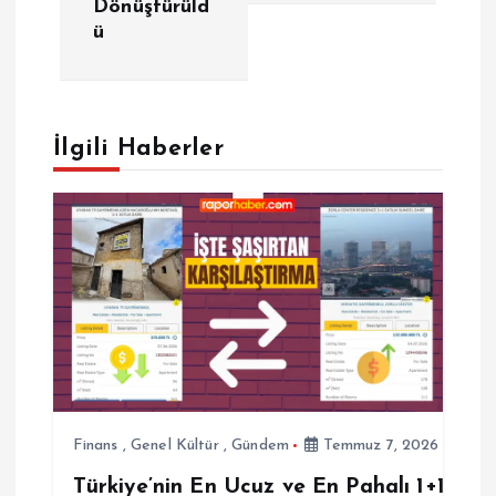
Dönüştürüld
ü
ı
g
e
İlgili Haberler
z
i
n
m
e
Finans
,
Genel Kültür
,
Gündem
Temmuz 7, 2026
s
Türkiye’nin En Ucuz ve En Pahalı 1+1