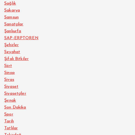
Sağlık
Sakarya
Samsun
Sanatçılar
Şanlıurfa
SAP-ERPTOREN
Şehirler
Seyahat
Şifalı Bitkiler
Siirt
Sinop
Sivas
Siyaset
Siyasetçiler
Şırnak
Son Dakika
Spor
Tarih
Tatlılar