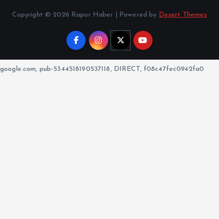
Copyright © 2026 Rapor Haber | Powered by
Desert Themes
google.com, pub-5344518190537118, DIRECT, f08c47fec0942fa0