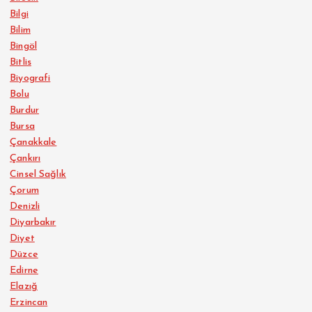
Bilgi
Bilim
Bingöl
Bitlis
Biyografi
Bolu
Burdur
Bursa
Çanakkale
Çankırı
Cinsel Sağlık
Çorum
Denizli
Diyarbakır
Diyet
Düzce
Edirne
Elazığ
Erzincan