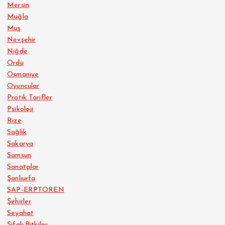
Mersin
Muğla
Muş
Nevşehir
Niğde
Ordu
Osmaniye
Oyuncular
Pratik Tarifler
Psikoloji
Rize
Sağlık
Sakarya
Samsun
Sanatçılar
Şanlıurfa
SAP-ERPTOREN
Şehirler
Seyahat
Şifalı Bitkiler