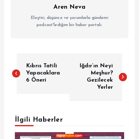
Aren Neva
Eleştiri, düşünce ve yorumlarla gündemi
podcast'lediğim bir haber portalı.
Y
Kıbrıs Tatili
Iğdır’ın Neyi
a
Yapacaklara
Meşhur?
6 Öneri
Gezilecek
Yerler
z
ı
g
İlgili Haberler
e