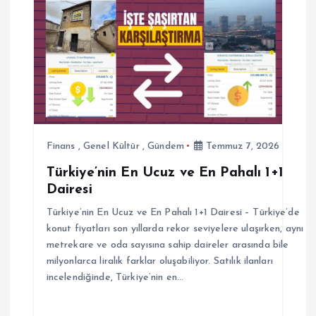
z
i
n
m
Finans
,
Genel Kültür
,
Gündem
Temmuz 7, 2026
e
Türkiye’nin En Ucuz ve En Pahalı 1+1
Dairesi
s
Türkiye’nin En Ucuz ve En Pahalı 1+1 Dairesi – Türkiye’de
i
konut fiyatları son yıllarda rekor seviyelere ulaşırken, aynı
metrekare ve oda sayısına sahip daireler arasında bile
milyonlarca liralık farklar oluşabiliyor. Satılık ilanları
incelendiğinde, Türkiye’nin en…