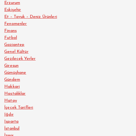
Erzurum
Eskişehir
Et – Tavuk – Deniz Ürünleri
Fenomenler
Finans
Futbol
Gaziantep
Genel Kültür
Gezilecek Yerler
Giresun
Gümüşhane
Gündem
Hakkari
Hastalıklar
Hatay
İçecek Tarifleri
Iğdır
Isparta
İstanbul
İzmir