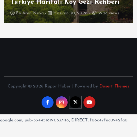
Türkiye Haritalı Köy Gezi Rehberi
By
Aren Neva
Haziran 30, 2026
3928 views
Copyright © 2026 Rapor Haber | Powered by
Desert Themes
google.com, pub-5344518190537118, DIRECT, f08c47fec0942fa0