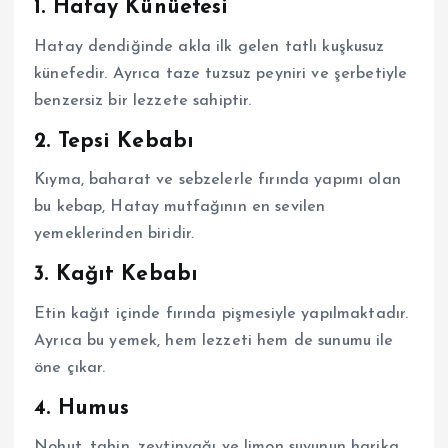
1. Hatay Künüefesi
Hatay dendiğinde akla ilk gelen tatlı kuşkusuz
künefedir. Ayrıca taze tuzsuz peyniri ve şerbetiyle
benzersiz bir lezzete sahiptir.
2. Tepsi Kebabı
Kıyma, baharat ve sebzelerle fırında yapımı olan
bu kebap, Hatay mutfağının en sevilen
yemeklerinden biridir.
3. Kağıt Kebabı
Etin kağıt içinde fırında pişmesiyle yapılmaktadır.
Ayrıca bu yemek, hem lezzeti hem de sunumu ile
öne çıkar.
4. Humus
Nohut, tahin, zeytinyağı ve limon suyunun harika