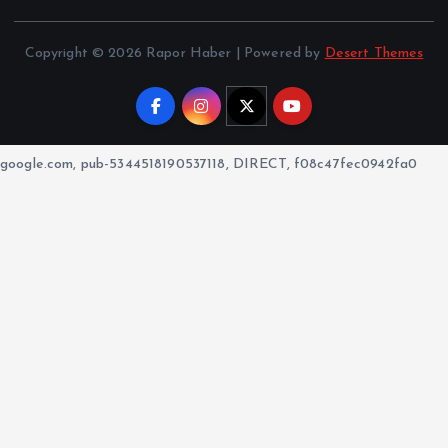
Copyright © 2026 Rapor Haber | Powered by
Desert Themes
google.com, pub-5344518190537118, DIRECT, f08c47fec0942fa0