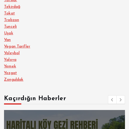
Tatlılar
Tekirdağ
Tokat
Trabzon
Tunceli
Uşak
Van
Vegan Tarifler
Voleybol
Yalova
Yemek
Yozgat
Zonguldak
Kaçırdığın Haberler