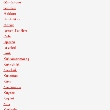
Gümüşhane
Gündem
Hakkari
Hastalıklar
Hatay
İçecek Tarifleri
Iğdır
Isparta
İstanbul
İzmir
Kahramanmaraş
Kahvaltılık
Karabük
Karaman
Kars
Kastamonu
Kayseri
Keşfet
Kilis
Kırıkkale