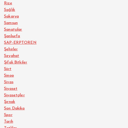
Rize
Sağlık
Sakarya
Samsun
Sanatçılar
Şanlıurfa
SAP-ERPTOREN
Şehirler
Seyahat
Şifalı Bitkiler
Siirt
Sinop
Sivas
Siyaset
Siyasetçiler
Şırnak
Son Dakika
Spor
Tarih