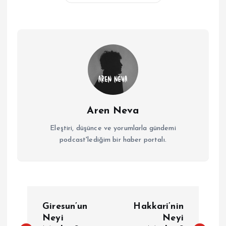
Aren Neva
Eleştiri, düşünce ve yorumlarla gündemi
podcast'lediğim bir haber portalı.
Y
Giresun’un
Hakkari’nin
a
Neyi
Neyi