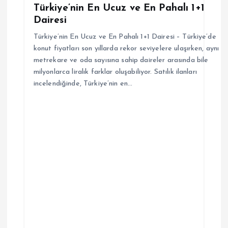
Türkiye’nin En Ucuz ve En Pahalı 1+1
s
Dairesi
i
Türkiye’nin En Ucuz ve En Pahalı 1+1 Dairesi – Türkiye’de
konut fiyatları son yıllarda rekor seviyelere ulaşırken, aynı
metrekare ve oda sayısına sahip daireler arasında bile
milyonlarca liralık farklar oluşabiliyor. Satılık ilanları
incelendiğinde, Türkiye’nin en…