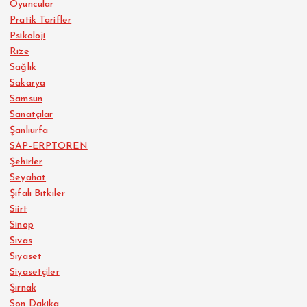
Oyuncular
Pratik Tarifler
Psikoloji
Rize
Sağlık
Sakarya
Samsun
Sanatçılar
Şanlıurfa
SAP-ERPTOREN
Şehirler
Seyahat
Şifalı Bitkiler
Siirt
Sinop
Sivas
Siyaset
Siyasetçiler
Şırnak
Son Dakika