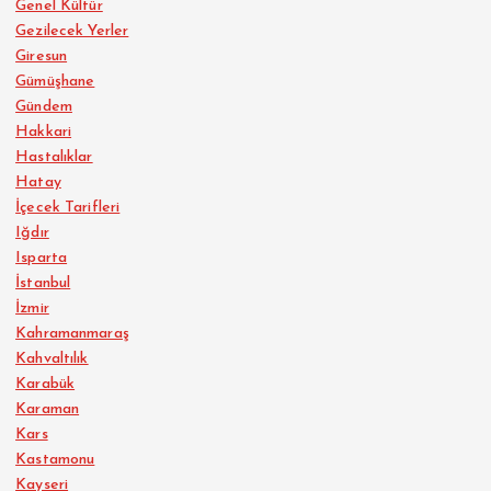
Genel Kültür
Gezilecek Yerler
Giresun
Gümüşhane
Gündem
Hakkari
Hastalıklar
Hatay
İçecek Tarifleri
Iğdır
Isparta
İstanbul
İzmir
Kahramanmaraş
Kahvaltılık
Karabük
Karaman
Kars
Kastamonu
Kayseri