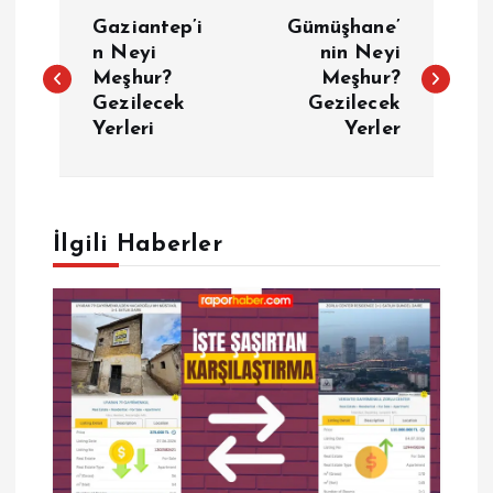
Y
Gaziantep’i
Gümüşhane’
a
n Neyi
nin Neyi
Meşhur?
Meşhur?
Gezilecek
Gezilecek
z
Yerleri
Yerler
ı
g
İlgili Haberler
e
z
i
n