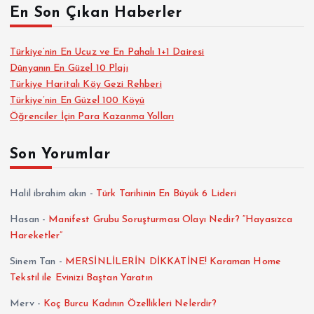
En Son Çıkan Haberler
Türkiye’nin En Ucuz ve En Pahalı 1+1 Dairesi
Dünyanın En Güzel 10 Plajı
Türkiye Haritalı Köy Gezi Rehberi
Türkiye’nin En Güzel 100 Köyü
Öğrenciler İçin Para Kazanma Yolları
Son Yorumlar
Halil ibrahim akın
-
Türk Tarihinin En Büyük 6 Lideri
Hasan
-
Manifest Grubu Soruşturması Olayı Nedir? “Hayasızca
Hareketler”
Sinem Tan
-
MERSİNLİLERİN DİKKATİNE! Karaman Home
Tekstil ile Evinizi Baştan Yaratın
Merv
-
Koç Burcu Kadının Özellikleri Nelerdir?