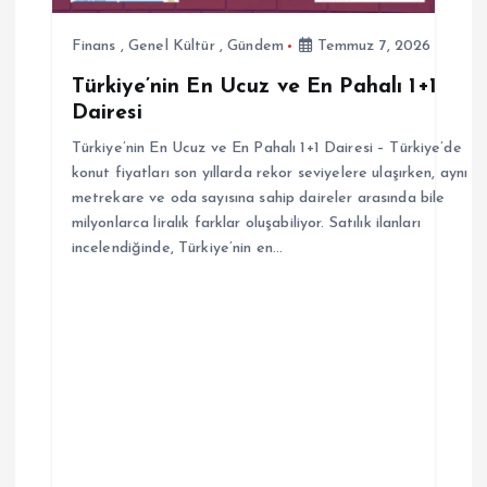
m
e
Finans
,
Genel Kültür
,
Gündem
Temmuz 7, 2026
Türkiye’nin En Ucuz ve En Pahalı 1+1
s
Dairesi
i
Türkiye’nin En Ucuz ve En Pahalı 1+1 Dairesi – Türkiye’de
konut fiyatları son yıllarda rekor seviyelere ulaşırken, aynı
metrekare ve oda sayısına sahip daireler arasında bile
milyonlarca liralık farklar oluşabiliyor. Satılık ilanları
incelendiğinde, Türkiye’nin en…