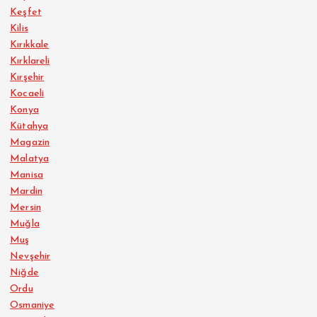
Keşfet
Kilis
Kırıkkale
Kırklareli
Kırşehir
Kocaeli
Konya
Kütahya
Magazin
Malatya
Manisa
Mardin
Mersin
Muğla
Muş
Nevşehir
Niğde
Ordu
Osmaniye