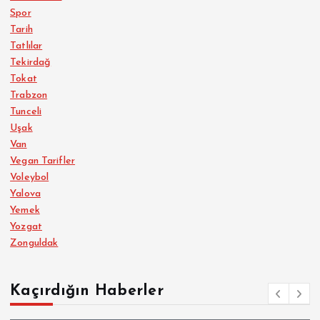
Spor
Tarih
Tatlılar
Tekirdağ
Tokat
Trabzon
Tunceli
Uşak
Van
Vegan Tarifler
Voleybol
Yalova
Yemek
Yozgat
Zonguldak
Kaçırdığın Haberler