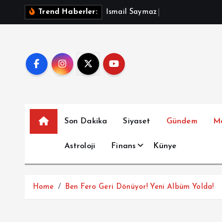
İ
İ
s
m
a
i
l
S
a
y
m
a
z
A
ç
ı
k
l
a
d
ı
Trend Haberler:
ç
e
r
i
ğ
e
a
t
Son Dakika
Siyaset
Gündem
M
l
a
Astroloji
Finans
Künye
Home
Ben Fero Geri Dönüyor! Yeni Albüm Yolda!