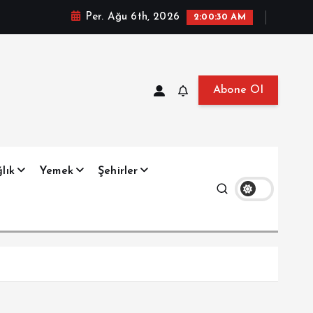
Per. Ağu 6th, 2026
2:00:31 AM
Abone Ol
at, Haberler, Biyografi, Bilgi
lık
Yemek
Şehirler