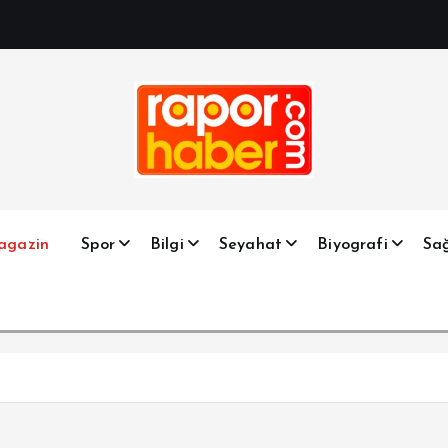
Haber, Spor, Magazin, Sağlık, Son Dakika, Gündem, Seyah
agazin
Spor
Bilgi
Seyahat
Biyografi
Sağ