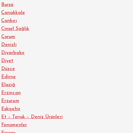
Bursa
Çanakkale
Çankırı
Cinsel Sağlık
Çorum
Denizli
Diyarbakır
Diyet
Düzce
Edirne
Elazığ
Erzincan
Erzurum
Eskişehir
Et – Tavuk – Deniz Ürünleri
Fenomenler