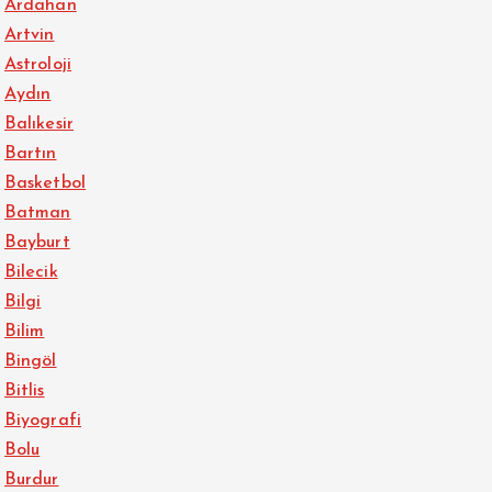
Ardahan
Artvin
Astroloji
Aydın
Balıkesir
Bartın
Basketbol
Batman
Bayburt
Bilecik
Bilgi
Bilim
Bingöl
Bitlis
Biyografi
Bolu
Burdur