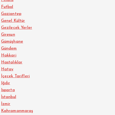
Finans
Futbol
Gaziantep
Genel Kültür
Gezilecek Yerler
Giresun
Gümüşhane
Gündem
Hakkari
Hastalıklar
Hatay
İçecek Tarifleri
Iğdır
Isparta
İstanbul
İzmir
Kahramanmaraş